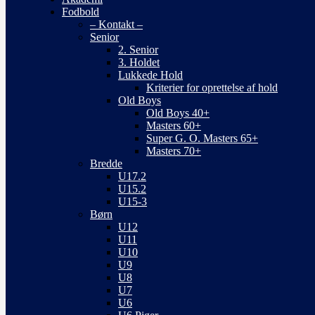
Fodbold
– Kontakt –
Senior
2. Senior
3. Holdet
Lukkede Hold
Kriterier for oprettelse af hold
Old Boys
Old Boys 40+
Masters 60+
Super G. O. Masters 65+
Masters 70+
Bredde
U17.2
U15.2
U15-3
Børn
U12
U11
U10
U9
U8
U7
U6