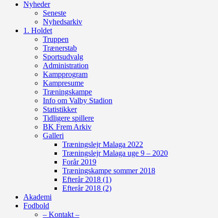
Nyheder
Seneste
Nyhedsarkiv
1. Holdet
Truppen
Trænerstab
Sportsudvalg
Administration
Kampprogram
Kampresume
Træningskampe
Info om Valby Stadion
Statistikker
Tidligere spillere
BK Frem Arkiv
Galleri
Træningslejr Malaga 2022
Træningslejr Malaga uge 9 – 2020
Forår 2019
Træningskampe sommer 2018
Efterår 2018 (1)
Efterår 2018 (2)
Akademi
Fodbold
– Kontakt –