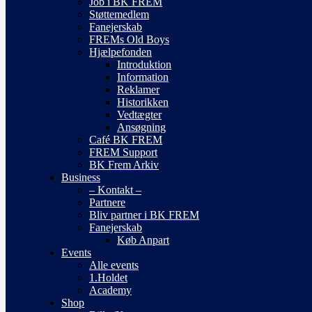
Job i BK FREM
Støttemedlem
Fanejerskab
FREMs Old Boys
Hjælpefonden
Introduktion
Information
Reklamer
Historikken
Vedtægter
Ansøgning
Café BK FREM
FREM Support
BK Frem Arkiv
Business
– Kontakt –
Partnere
Bliv partner i BK FREM
Fanejerskab
Køb Anpart
Events
Alle events
1.Holdet
Academy
Shop