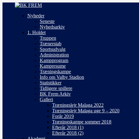
Nyheder
Seneste
Nyhedsarkiv
1. Holdet
Truppen
Trænerstab
Sportsudvalg
Administration
Kampprogram
Kampresume
Træningskampe
Info om Valby Stadion
Statistikker
Tidligere spillere
BK Frem Arkiv
Galleri
Træningslejr Malaga 2022
Træningslejr Malaga uge 9 – 2020
Forår 2019
Træningskampe sommer 2018
Efterår 2018 (1)
Efterår 2018 (2)
Akademi