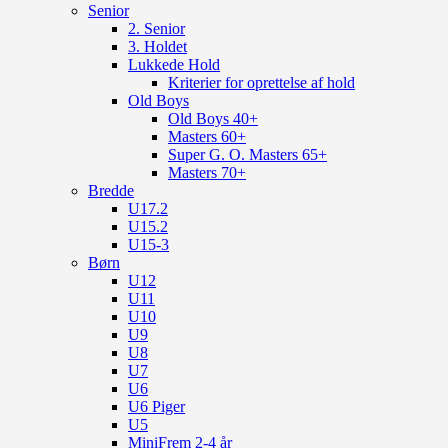
Senior
2. Senior
3. Holdet
Lukkede Hold
Kriterier for oprettelse af hold
Old Boys
Old Boys 40+
Masters 60+
Super G. O. Masters 65+
Masters 70+
Bredde
U17.2
U15.2
U15-3
Børn
U12
U11
U10
U9
U8
U7
U6
U6 Piger
U5
MiniFrem 2-4 år