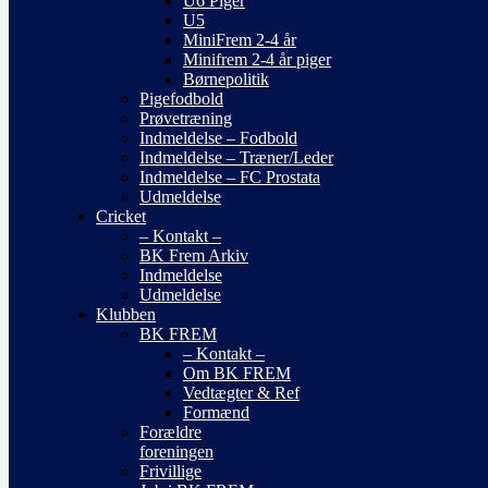
U6 Piger
U5
MiniFrem 2-4 år
Minifrem 2-4 år piger
Børnepolitik
Pigefodbold
Prøvetræning
Indmeldelse – Fodbold
Indmeldelse – Træner/Leder
Indmeldelse – FC Prostata
Udmeldelse
Cricket
– Kontakt –
BK Frem Arkiv
Indmeldelse
Udmeldelse
Klubben
BK FREM
– Kontakt –
Om BK FREM
Vedtægter & Ref
Formænd
Forældre
foreningen
Frivillige