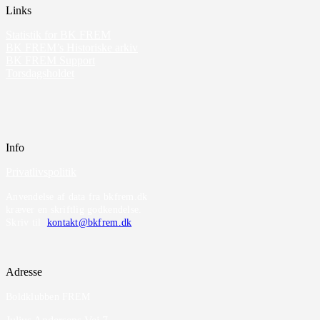
Links
Statistik for BK FREM
BK FREM’s Historiske arkiv
BK FREM Support
Torsdagsholdet
Info
Privatlivspolitik
Anvendelse af data fra bkfrem.dk
kræver en skriftlig godkendelse.
Skriv til
kontakt@bkfrem.dk
Adresse
Boldklubben FREM