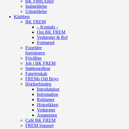
BK Frem Arkiv
Indmeldelse
Udmeldelse
Klubben
BK FREM
– Kontakt –
Om BK FREM
Vedtægter & Ref
Formænd
Forældre
foreningen
Frivillige
Job i BK FREM
Støttemedlem
Fanejerskab
FREMs Old Boys
Hjælpefonden
Introduktion
Information
Reklamer
Historikken
Vedtægter
Ansøgning
Café BK FREM
FREM Support