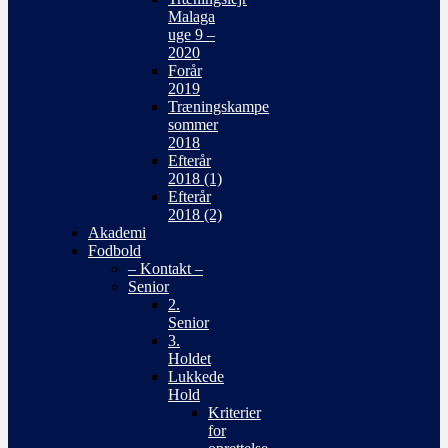
Malaga
uge 9 –
2020
Forår
2019
Træningskampe
sommer
2018
Efterår
2018 (1)
Efterår
2018 (2)
Akademi
Fodbold
– Kontakt –
Senior
2.
Senior
3.
Holdet
Lukkede
Hold
Kriterier
for