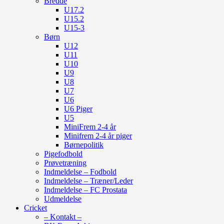
Bredde
U17.2
U15.2
U15-3
Børn
U12
U11
U10
U9
U8
U7
U6
U6 Piger
U5
MiniFrem 2-4 år
Minifrem 2-4 år piger
Børnepolitik
Pigefodbold
Prøvetræning
Indmeldelse – Fodbold
Indmeldelse – Træner/Leder
Indmeldelse – FC Prostata
Udmeldelse
Cricket
– Kontakt –