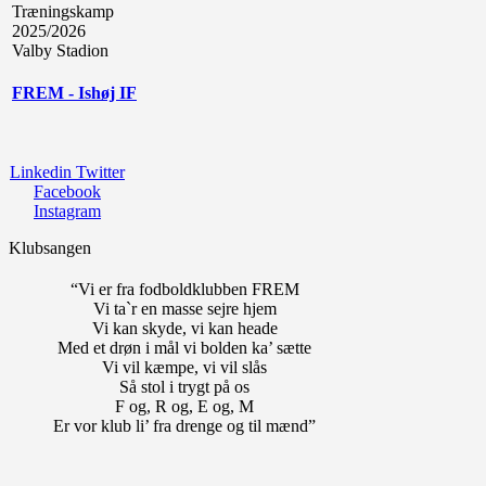
Træningskamp
2025/2026
Valby Stadion
FREM - Ishøj IF
Linkedin
Twitter
Facebook
Instagram
Klubsangen
“Vi er fra fodboldklubben FREM
Vi ta`r en masse sejre hjem
Vi kan skyde, vi kan heade
Med et drøn i mål vi bolden ka’ sætte
Vi vil kæmpe, vi vil slås
Så stol i trygt på os
F og, R og, E og, M
Er vor klub li’ fra drenge og til mænd”