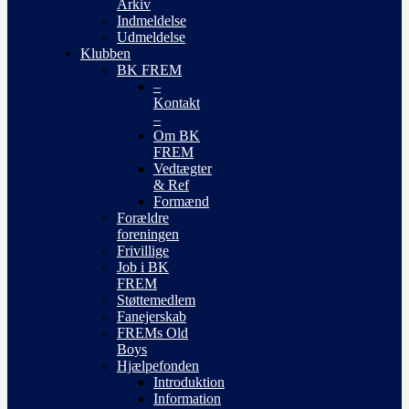
Arkiv
Indmeldelse
Udmeldelse
Klubben
BK FREM
–
Kontakt
–
Om BK
FREM
Vedtægter
& Ref
Formænd
Forældre
foreningen
Frivillige
Job i BK
FREM
Støttemedlem
Fanejerskab
FREMs Old
Boys
Hjælpefonden
Introduktion
Information