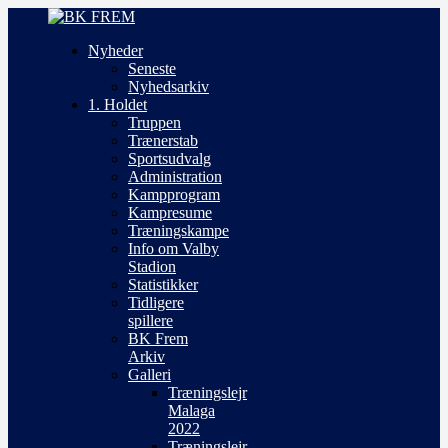
Nyheder
Seneste
Nyhedsarkiv
1. Holdet
Truppen
Trænerstab
Sportsudvalg
Administration
Kampprogram
Kampresume
Træningskampe
Info om Valby
Stadion
Statistikker
Tidligere
spillere
BK Frem
Arkiv
Galleri
Træningslejr
Malaga
2022
Træningslejr