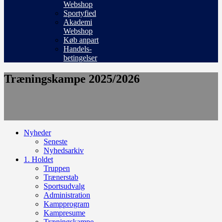
Webshop
Sportyfied
Akademi
Webshop
Køb anpart
Handels-
betingelser
Træningskampe 2025/2026
Nyheder
Seneste
Nyhedsarkiv
1. Holdet
Truppen
Trænerstab
Sportsudvalg
Administration
Kampprogram
Kampresume
Træningskampe