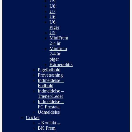
U9
U8
U7
U6
U6
Piger
U5
MiniFrem
2-4 år
Minifrem
2-4 år
piger
Børnepolitik
Pigefodbold
Prøvetræning
Indmeldelse –
Fodbold
Indmeldelse –
Træner/Leder
Indmeldelse –
FC Prostata
Udmeldelse
Cricket
– Kontakt –
BK Frem