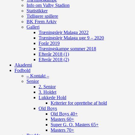
Info om Valby Stadion
Statistikker
Tidligere spillere
BK Frem Arkiv
Galleri
Træningslejr Malaga 2022
Træningslejr Malaga uge 9 – 2020
Forår 2019
Træningskampe sommer 2018
Efterår 2018 (1)
Efterår 2018 (2)
Akademi
Fodbold
– Kontakt –
Senior
2. Senior
3. Holdet
Lukkede Hold
Kriterier for oprettelse af hold
Old Boys
Old Boys 40+
Masters 60+
Super G. O. Masters 65+
Masters 70+