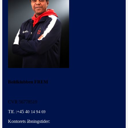
Boldklubben FREM
CVR 56778519
Tlf. :+45 4
0 14 94 69
Kontorets åbningstider: