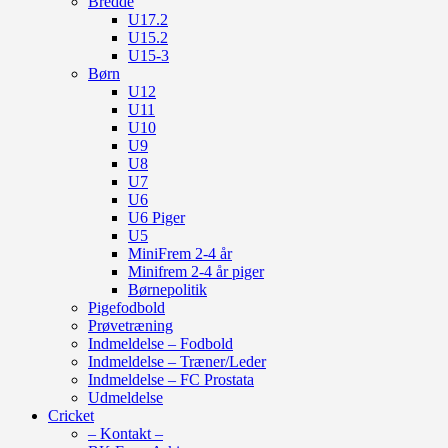
Bredde
U17.2
U15.2
U15-3
Børn
U12
U11
U10
U9
U8
U7
U6
U6 Piger
U5
MiniFrem 2-4 år
Minifrem 2-4 år piger
Børnepolitik
Pigefodbold
Prøvetræning
Indmeldelse – Fodbold
Indmeldelse – Træner/Leder
Indmeldelse – FC Prostata
Udmeldelse
Cricket
– Kontakt –