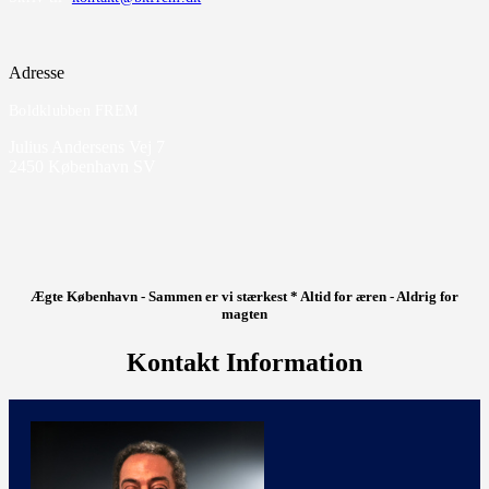
Adresse
Boldklubben FREM
Julius Andersens Vej 7
2450 København SV
Ægte København - Sammen er vi stærkest * Altid for æren - Aldrig for
magten
Kontakt Information