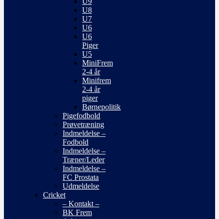
U9
U8
U7
U6
U6
Piger
U5
MiniFrem
2-4 år
Minifrem
2-4 år
piger
Børnepolitik
Pigefodbold
Prøvetræning
Indmeldelse –
Fodbold
Indmeldelse –
Træner/Leder
Indmeldelse –
FC Prostata
Udmeldelse
Cricket
– Kontakt –
BK Frem