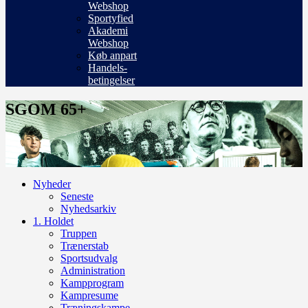
Webshop
Sportyfied
Akademi
Webshop
Køb anpart
Handels-
betingelser
SGOM 65+
Nyheder
Seneste
Nyhedsarkiv
1. Holdet
Truppen
Trænerstab
Sportsudvalg
Administration
Kampprogram
Kampresume
Træningskampe