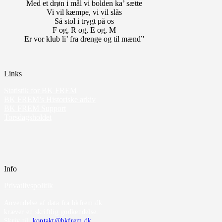
Med et drøn i mål vi bolden ka’ sætte
Vi vil kæmpe, vi vil slås
Så stol i trygt på os
F og, R og, E og, M
Er vor klub li’ fra drenge og til mænd”
Links
Statistik for BK FREM
BK FREM’s Historiske arkiv
BK FREM Support
Torsdagsholdet
Info
Privatlivspolitik
Anvendelse af data fra bkfrem.dk
kræver en skriftlig godkendelse.
Skriv til
kontakt@bkfrem.dk