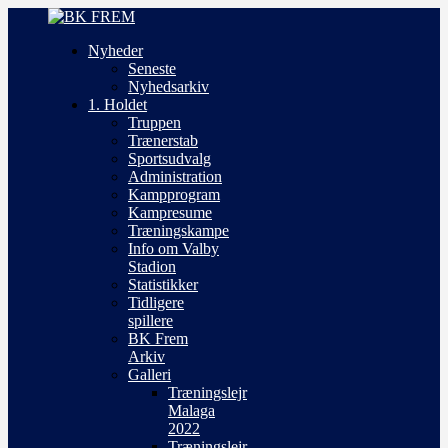
Nyheder
Seneste
Nyhedsarkiv
1. Holdet
Truppen
Trænerstab
Sportsudvalg
Administration
Kampprogram
Kampresume
Træningskampe
Info om Valby
Stadion
Statistikker
Tidligere
spillere
BK Frem
Arkiv
Galleri
Træningslejr
Malaga
2022
Træningslejr