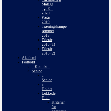
Malaga
uge 9 –
2020
Forår
2019
Træningskampe
sommer
2018
Efterår
2018 (1)
Efterår
2018 (2)
Akademi
Fodbold
– Kontakt –
Senior
2.
Senior
3.
Holdet
Lukkede
Hold
Kriterier
for