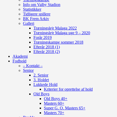
Info om Valby Stadion
Statistikker
Tidligere spillere
BK Frem Arkiv
Galleri
Træningslejr Malaga 2022
Træningslejr Malaga uge 9 – 2020
Forår 2019
Træningskampe sommer 2018
Efterår 2018 (1)
Efterår 2018 (2)
Akademi
Fodbold
– Kontakt –
Senior
2. Senior
3. Holdet
Lukkede Hold
Kriterier for oprettelse af hold
Old Boys
Old Boys 40+
Masters 60+
Super G. O. Masters 65+
Masters 70+