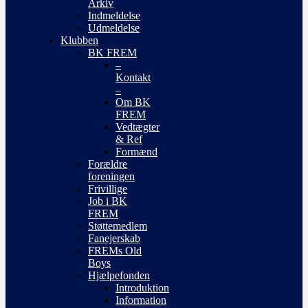
Arkiv
Indmeldelse
Udmeldelse
Klubben
BK FREM
–
Kontakt
–
Om BK
FREM
Vedtægter
& Ref
Formænd
Forældre
foreningen
Frivillige
Job i BK
FREM
Støttemedlem
Fanejerskab
FREMs Old
Boys
Hjælpefonden
Introduktion
Information