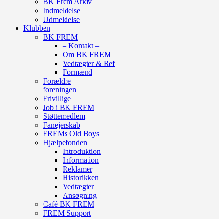
BK Frem Arkiv
Indmeldelse
Udmeldelse
Klubben
BK FREM
– Kontakt –
Om BK FREM
Vedtægter & Ref
Formænd
Forældre
foreningen
Frivillige
Job i BK FREM
Støttemedlem
Fanejerskab
FREMs Old Boys
Hjælpefonden
Introduktion
Information
Reklamer
Historikken
Vedtægter
Ansøgning
Café BK FREM
FREM Support