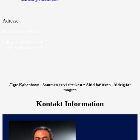
Adresse
Boldklubben FREM
Julius Andersens Vej 7
2450 København SV
Ægte København - Sammen er vi stærkest * Altid for æren - Aldrig for
magten
Kontakt Information