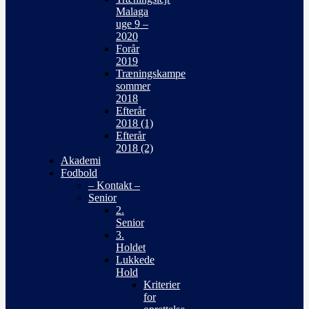
Malaga
uge 9 –
2020
Forår
2019
Træningskampe
sommer
2018
Efterår
2018 (1)
Efterår
2018 (2)
Akademi
Fodbold
– Kontakt –
Senior
2.
Senior
3.
Holdet
Lukkede
Hold
Kriterier
for