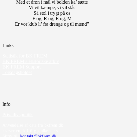
Med et drøn i mål vi bolden ka’ sætte
Vi vil kæmpe, vi vil slås
Så stol i trygt på os
F og, R og, E og, M
Er vor klub li’ fra drenge og til mænd”
Links
Statistik for BK FREM
BK FREM’s Historiske arkiv
BK FREM Support
Torsdagsholdet
Info
Privatlivspolitik
Anvendelse af data fra bkfrem.dk
kræver en skriftlig godkendelse.
Skriv til
kontakt@bkfrem.dk