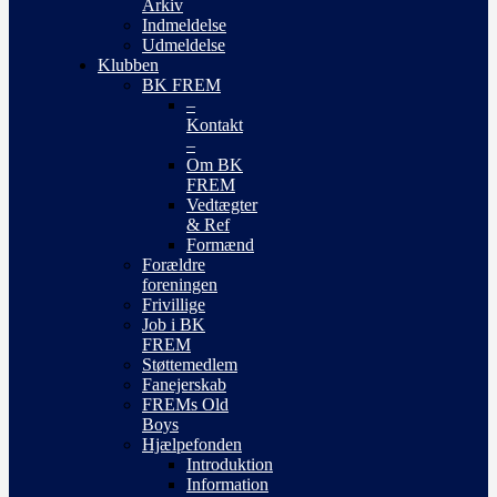
Arkiv
Indmeldelse
Udmeldelse
Klubben
BK FREM
–
Kontakt
–
Om BK
FREM
Vedtægter
& Ref
Formænd
Forældre
foreningen
Frivillige
Job i BK
FREM
Støttemedlem
Fanejerskab
FREMs Old
Boys
Hjælpefonden
Introduktion
Information