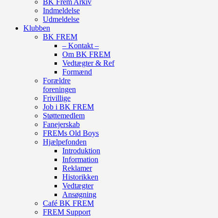
BK Frem Arkiv
Indmeldelse
Udmeldelse
Klubben
BK FREM
– Kontakt –
Om BK FREM
Vedtægter & Ref
Formænd
Forældre
foreningen
Frivillige
Job i BK FREM
Støttemedlem
Fanejerskab
FREMs Old Boys
Hjælpefonden
Introduktion
Information
Reklamer
Historikken
Vedtægter
Ansøgning
Café BK FREM
FREM Support