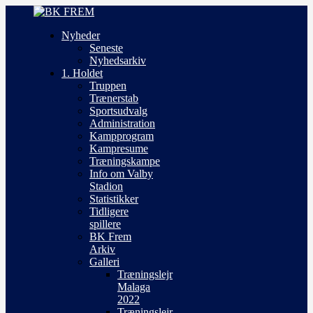
Nyheder
Seneste
Nyhedsarkiv
1. Holdet
Truppen
Trænerstab
Sportsudvalg
Administration
Kampprogram
Kampresume
Træningskampe
Info om Valby
Stadion
Statistikker
Tidligere
spillere
BK Frem
Arkiv
Galleri
Træningslejr
Malaga
2022
Træningslejr