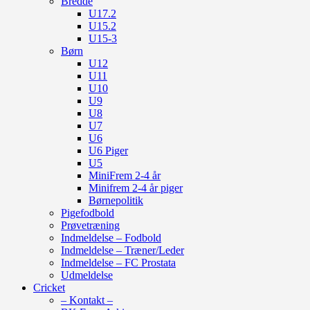
Bredde
U17.2
U15.2
U15-3
Børn
U12
U11
U10
U9
U8
U7
U6
U6 Piger
U5
MiniFrem 2-4 år
Minifrem 2-4 år piger
Børnepolitik
Pigefodbold
Prøvetræning
Indmeldelse – Fodbold
Indmeldelse – Træner/Leder
Indmeldelse – FC Prostata
Udmeldelse
Cricket
– Kontakt –