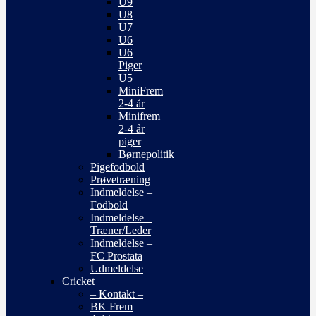
U9
U8
U7
U6
U6
Piger
U5
MiniFrem
2-4 år
Minifrem
2-4 år
piger
Børnepolitik
Pigefodbold
Prøvetræning
Indmeldelse –
Fodbold
Indmeldelse –
Træner/Leder
Indmeldelse –
FC Prostata
Udmeldelse
Cricket
– Kontakt –
BK Frem