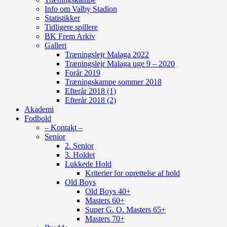
Info om Valby Stadion
Statistikker
Tidligere spillere
BK Frem Arkiv
Galleri
Træningslejr Malaga 2022
Træningslejr Malaga uge 9 – 2020
Forår 2019
Træningskampe sommer 2018
Efterår 2018 (1)
Efterår 2018 (2)
Akademi
Fodbold
– Kontakt –
Senior
2. Senior
3. Holdet
Lukkede Hold
Kriterier for oprettelse af hold
Old Boys
Old Boys 40+
Masters 60+
Super G. O. Masters 65+
Masters 70+