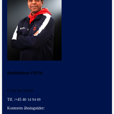
Boldklubben FREM
CVR 56778519
Tlf. :+45 4
0 14 94 69
Kontorets åbningstider: