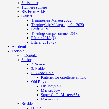
Statistikker
Tidligere spillere
BK Frem Arkiv
Galleri
Træningslejr Malaga 2022
Træningslejr Malaga uge 9 – 2020
Forår 2019
Træningskampe sommer 2018
Efterår 2018 (1)
Efterår 2018 (2)
Akademi
Fodbold
– Kontakt –
Senior
2. Senior
3. Holdet
Lukkede Hold
Kriterier for oprettelse af hold
Old Boys
Old Boys 40+
Masters 60+
Super G. O. Masters 65+
Masters 70+
Bredde
U17.2