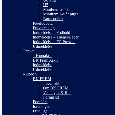
U6 Piger
U5
MiniFrem 2-4 år
Minifrem 2-4 år piger
Børnepolitik
Pigefodbold
Prøvetræning
Indmeldelse – Fodbold
Indmeldelse – Træner/Leder
Indmeldelse – FC Prostata
Udmeldelse
Cricket
– Kontakt –
BK Frem Arkiv
Indmeldelse
Udmeldelse
Klubben
BK FREM
– Kontakt –
Om BK FREM
Vedtægter & Ref
Formænd
Forældre
foreningen
Frivillige