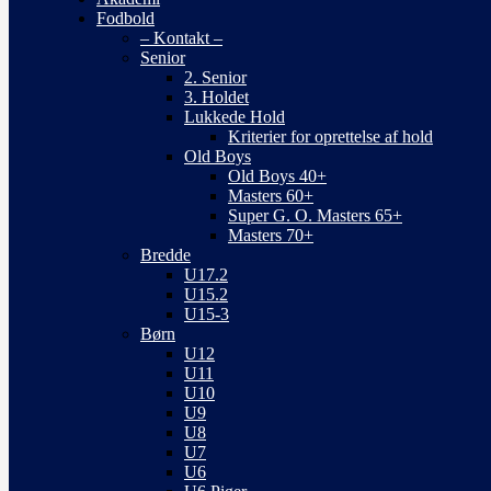
Fodbold
– Kontakt –
Senior
2. Senior
3. Holdet
Lukkede Hold
Kriterier for oprettelse af hold
Old Boys
Old Boys 40+
Masters 60+
Super G. O. Masters 65+
Masters 70+
Bredde
U17.2
U15.2
U15-3
Børn
U12
U11
U10
U9
U8
U7
U6