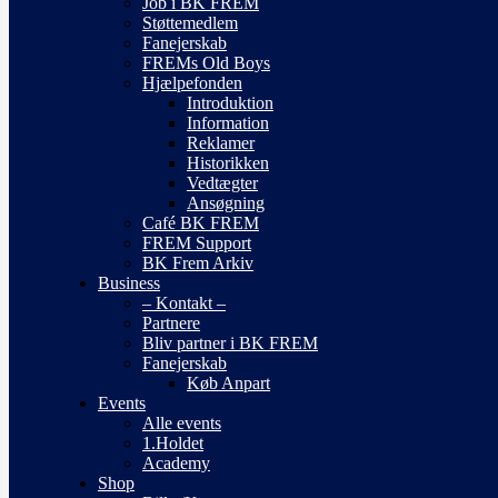
Job i BK FREM
Støttemedlem
Fanejerskab
FREMs Old Boys
Hjælpefonden
Introduktion
Information
Reklamer
Historikken
Vedtægter
Ansøgning
Café BK FREM
FREM Support
BK Frem Arkiv
Business
– Kontakt –
Partnere
Bliv partner i BK FREM
Fanejerskab
Køb Anpart
Events
Alle events
1.Holdet
Academy
Shop