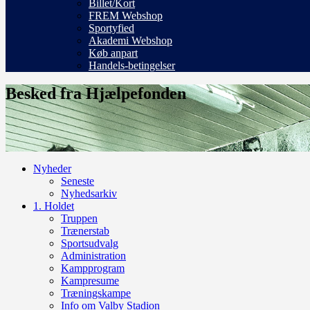
Billet/Kort
FREM Webshop
Sportyfied
Akademi Webshop
Køb anpart
Handels-betingelser
Besked fra Hjælpefonden
Nyheder
Seneste
Nyhedsarkiv
1. Holdet
Truppen
Trænerstab
Sportsudvalg
Administration
Kampprogram
Kampresume
Træningskampe
Info om Valby Stadion