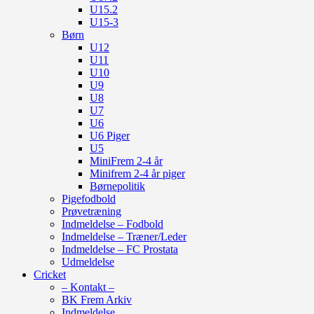
U15.2
U15-3
Børn
U12
U11
U10
U9
U8
U7
U6
U6 Piger
U5
MiniFrem 2-4 år
Minifrem 2-4 år piger
Børnepolitik
Pigefodbold
Prøvetræning
Indmeldelse – Fodbold
Indmeldelse – Træner/Leder
Indmeldelse – FC Prostata
Udmeldelse
Cricket
– Kontakt –
BK Frem Arkiv
Indmeldelse