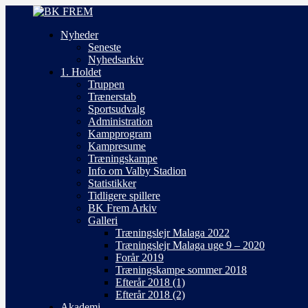
Nyheder
Seneste
Nyhedsarkiv
1. Holdet
Truppen
Trænerstab
Sportsudvalg
Administration
Kampprogram
Kampresume
Træningskampe
Info om Valby Stadion
Statistikker
Tidligere spillere
BK Frem Arkiv
Galleri
Træningslejr Malaga 2022
Træningslejr Malaga uge 9 – 2020
Forår 2019
Træningskampe sommer 2018
Efterår 2018 (1)
Efterår 2018 (2)
Akademi