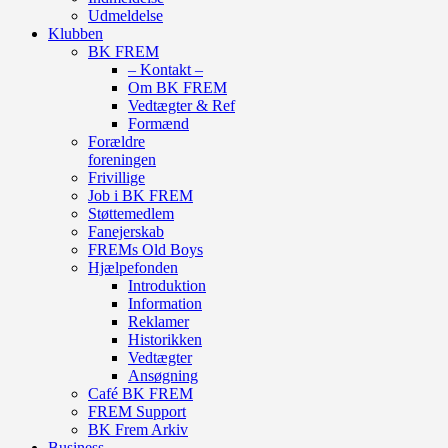
Udmeldelse
Klubben
BK FREM
– Kontakt –
Om BK FREM
Vedtægter & Ref
Formænd
Forældre
foreningen
Frivillige
Job i BK FREM
Støttemedlem
Fanejerskab
FREMs Old Boys
Hjælpefonden
Introduktion
Information
Reklamer
Historikken
Vedtægter
Ansøgning
Café BK FREM
FREM Support
BK Frem Arkiv
Business