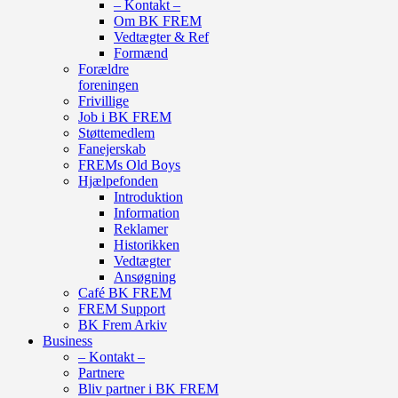
– Kontakt –
Om BK FREM
Vedtægter & Ref
Formænd
Forældre
foreningen
Frivillige
Job i BK FREM
Støttemedlem
Fanejerskab
FREMs Old Boys
Hjælpefonden
Introduktion
Information
Reklamer
Historikken
Vedtægter
Ansøgning
Café BK FREM
FREM Support
BK Frem Arkiv
Business
– Kontakt –
Partnere
Bliv partner i BK FREM