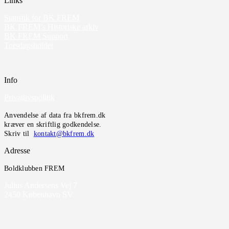
Links
Statistik for BK FREM
BK FREM’s Historiske arkiv
BK FREM Support
Torsdagsholdet
Info
Privatlivspolitik
Anvendelse af data fra bkfrem.dk
kræver en skriftlig godkendelse.
Skriv til
kontakt@bkfrem.dk
Adresse
Boldklubben FREM
Julius Andersens Vej 7
2450 København SV