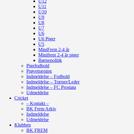
U12
U11
U10
U9
U8
U7
U6
U6 Piger
U5
MiniFrem 2-4 år
Minifrem 2-4 år piger
Børnepolitik
Pigefodbold
Prøvetræning
Indmeldelse – Fodbold
Indmeldelse – Træner/Leder
Indmeldelse – FC Prostata
Udmeldelse
Cricket
– Kontakt –
BK Frem Arkiv
Indmeldelse
Udmeldelse
Klubben
BK FREM