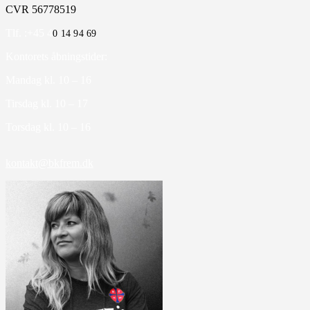
CVR 56778519
Tlf. :+45 4
0 14 94 69
Kontorets åbningstider:
Mandag kl. 10 – 16
Tirsdag kl. 10 – 17
Torsdag kl. 10 – 16
kontakt@bkfrem.dk