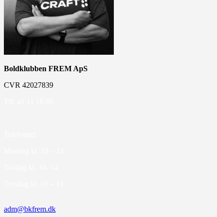
Boldklubben FREM ApS
CVR 42027839
Tlf. 41 11 18 86
Telefontid:
Mandag kl. 10 – 14
Tirsdag kl. 10- 14
Torsdag kl. 10 – 14
adm@bkfrem.dk