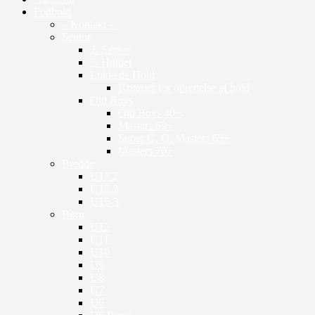
Fodbold
– Kontakt –
Senior
2. Senior
3. Holdet
Lukkede Hold
Kriterier for oprettelse af hold
Old Boys
Old Boys 40+
Masters 60+
Super G. O. Masters 65+
Masters 70+
Bredde
U17.2
U15.2
U15-3
Børn
U12
U11
U10
U9
U8
U7
U6