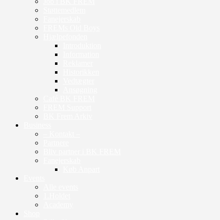
Job i BK FREM
Støttemedlem
Fanejerskab
FREMs Old Boys
Hjælpefonden
Introduktion
Information
Reklamer
Historikken
Vedtægter
Ansøgning
Café BK FREM
FREM Support
BK Frem Arkiv
Business
– Kontakt –
Partnere
Bliv partner i BK FREM
Fanejerskab
Køb Anpart
Events
Alle events
1.Holdet
Academy
Shop