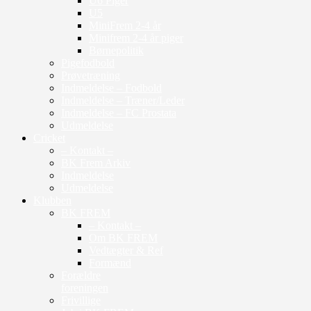
U6 Piger
U5
MiniFrem 2-4 år
Minifrem 2-4 år piger
Børnepolitik
Pigefodbold
Prøvetræning
Indmeldelse – Fodbold
Indmeldelse – Træner/Leder
Indmeldelse – FC Prostata
Udmeldelse
Cricket
– Kontakt –
BK Frem Arkiv
Indmeldelse
Udmeldelse
Klubben
BK FREM
– Kontakt –
Om BK FREM
Vedtægter & Ref
Formænd
Forældre
foreningen
Frivillige