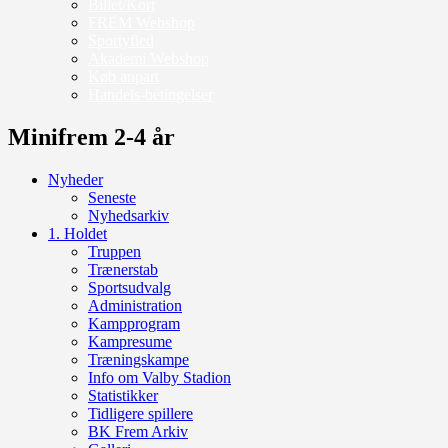
Billet/Kort
FREM Webshop
Sportyfied
Akademi Webshop
Køb anpart
Handels-betingelser
Minifrem 2-4 år
Nyheder
Seneste
Nyhedsarkiv
1. Holdet
Truppen
Trænerstab
Sportsudvalg
Administration
Kampprogram
Kampresume
Træningskampe
Info om Valby Stadion
Statistikker
Tidligere spillere
BK Frem Arkiv