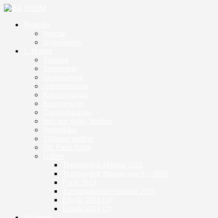
Nyheder
Seneste
Nyhedsarkiv
1. Holdet
Truppen
Trænerstab
Sportsudvalg
Administration
Kampprogram
Kampresume
Træningskampe
Info om Valby Stadion
Statistikker
Tidligere spillere
BK Frem Arkiv
Galleri
Træningslejr Malaga 2022
Træningslejr Malaga uge 9 – 2020
Forår 2019
Træningskampe sommer 2018
Efterår 2018 (1)
Efterår 2018 (2)
Akademi