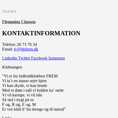
TRÆNER
Flemming Clausen
KONTAKTINFORMATION
Telefon: 26 73 76 34
Email:
fc@bkfrem.dk
Linkedin
Twitter
Facebook
Instagram
Klubsangen
“Vi er fra fodboldklubben FREM
Vi ta`r en masse sejre hjem
Vi kan skyde, vi kan heade
Med et drøn i mål vi bolden ka’ sætte
Vi vil kæmpe, vi vil slås
Så stol i trygt på os
F og, R og, E og, M
Er vor klub li’ fra drenge og til mænd”