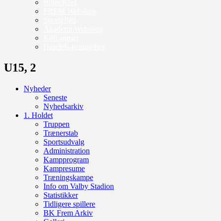
Billet/Kort
FREM Webshop
Sportyfied
Akademi Webshop
Køb anpart
Handels-betingelser
U15, 2
Nyheder
Seneste
Nyhedsarkiv
1. Holdet
Truppen
Trænerstab
Sportsudvalg
Administration
Kampprogram
Kampresume
Træningskampe
Info om Valby Stadion
Statistikker
Tidligere spillere
BK Frem Arkiv