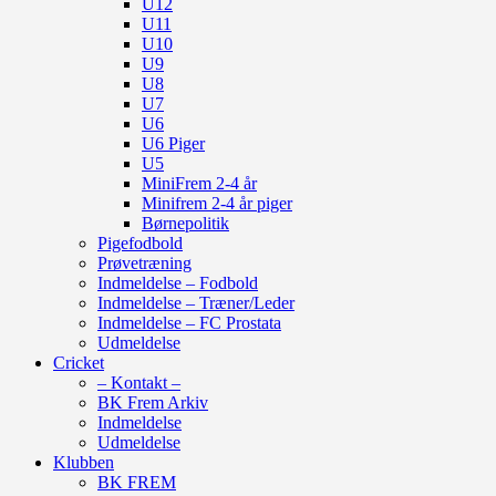
U12
U11
U10
U9
U8
U7
U6
U6 Piger
U5
MiniFrem 2-4 år
Minifrem 2-4 år piger
Børnepolitik
Pigefodbold
Prøvetræning
Indmeldelse – Fodbold
Indmeldelse – Træner/Leder
Indmeldelse – FC Prostata
Udmeldelse
Cricket
– Kontakt –
BK Frem Arkiv
Indmeldelse
Udmeldelse
Klubben
BK FREM