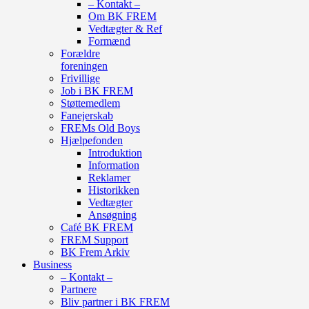
– Kontakt –
Om BK FREM
Vedtægter & Ref
Formænd
Forældre
foreningen
Frivillige
Job i BK FREM
Støttemedlem
Fanejerskab
FREMs Old Boys
Hjælpefonden
Introduktion
Information
Reklamer
Historikken
Vedtægter
Ansøgning
Café BK FREM
FREM Support
BK Frem Arkiv
Business
– Kontakt –
Partnere
Bliv partner i BK FREM