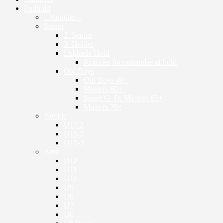
Fodbold
– Kontakt –
Senior
2. Senior
3. Holdet
Lukkede Hold
Kriterier for oprettelse af hold
Old Boys
Old Boys 40+
Masters 60+
Super G. O. Masters 65+
Masters 70+
Bredde
U17.2
U15.2
U15-3
Børn
U12
U11
U10
U9
U8
U7
U6