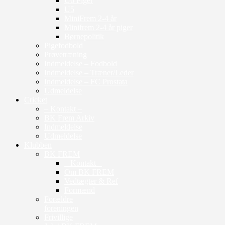
U6 Piger
U5
MiniFrem 2-4 år
Minifrem 2-4 år piger
Børnepolitik
Pigefodbold
Prøvetræning
Indmeldelse – Fodbold
Indmeldelse – Træner/Leder
Indmeldelse – FC Prostata
Udmeldelse
Cricket
– Kontakt –
BK Frem Arkiv
Indmeldelse
Udmeldelse
Klubben
BK FREM
– Kontakt –
Om BK FREM
Vedtægter & Ref
Formænd
Forældre
foreningen
Frivillige