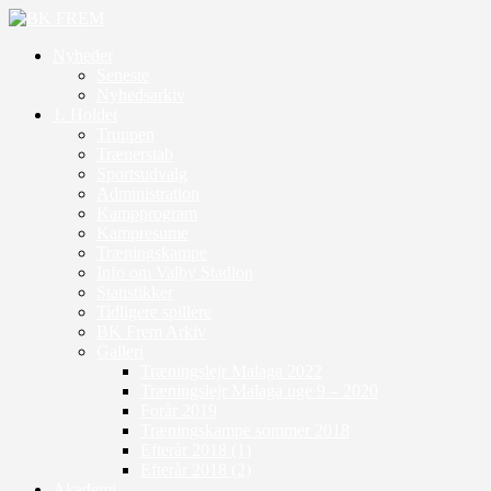
Nyheder
Seneste
Nyhedsarkiv
1. Holdet
Truppen
Trænerstab
Sportsudvalg
Administration
Kampprogram
Kampresume
Træningskampe
Info om Valby Stadion
Statistikker
Tidligere spillere
BK Frem Arkiv
Galleri
Træningslejr Malaga 2022
Træningslejr Malaga uge 9 – 2020
Forår 2019
Træningskampe sommer 2018
Efterår 2018 (1)
Efterår 2018 (2)
Akademi