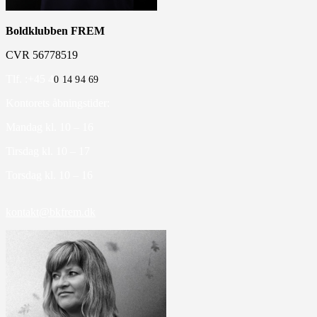
Boldklubben FREM
CVR 56778519
Tlf. :+45 4
0 14 94 69
Kontorets åbningstider:
Mandag kl. 10 – 16
Tirsdag kl. 10 – 17
Torsdag kl. 10 – 16
kontakt@bkfrem.dk