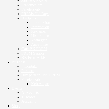
Job i BK FREM
Støttemedlem
Fanejerskab
FREMs Old Boys
Hjælpefonden
Introduktion
Information
Reklamer
Historikken
Vedtægter
Ansøgning
Café BK FREM
FREM Support
BK Frem Arkiv
Business
– Kontakt –
Partnere
Bliv partner i BK FREM
Fanejerskab
Køb Anpart
Events
Alle events
1.Holdet
Academy
Shop