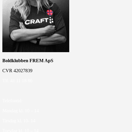
Boldklubben FREM ApS
CVR 42027839
Tlf. 41 11 18 86
Telefontid:
Mandag kl. 10 – 14
Tirsdag kl. 10- 14
Torsdag kl. 10 – 14