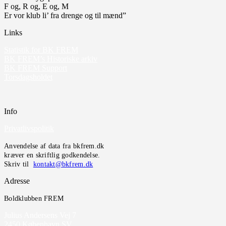
F og, R og, E og, M
Er vor klub li’ fra drenge og til mænd”
Links
Statistik for BK FREM
BK FREM’s Historiske arkiv
BK FREM Support
Torsdagsholdet
Info
Privatlivspolitik
Anvendelse af data fra bkfrem.dk
kræver en skriftlig godkendelse.
Skriv til
kontakt@bkfrem.dk
Adresse
Boldklubben FREM
Julius Andersens Vej 7
2450 København SV