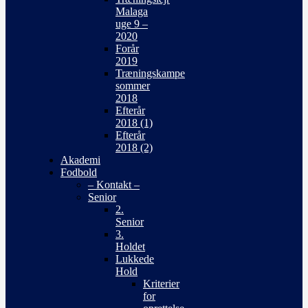
Malaga
uge 9 –
2020
Forår
2019
Træningskampe
sommer
2018
Efterår
2018 (1)
Efterår
2018 (2)
Akademi
Fodbold
– Kontakt –
Senior
2.
Senior
3.
Holdet
Lukkede
Hold
Kriterier
for