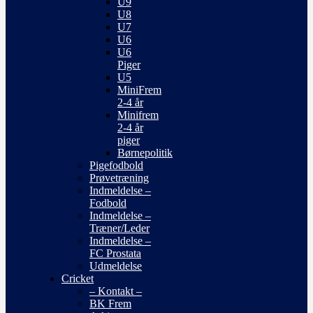
U9
U8
U7
U6
U6
Piger
U5
MiniFrem
2-4 år
Minifrem
2-4 år
piger
Børnepolitik
Pigefodbold
Prøvetræning
Indmeldelse –
Fodbold
Indmeldelse –
Træner/Leder
Indmeldelse –
FC Prostata
Udmeldelse
Cricket
– Kontakt –
BK Frem