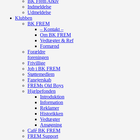
BK Frem Arkiv
Indmeldelse
Udmeldelse
Klubben
BK FREM
– Kontakt –
Om BK FREM
Vedtægter & Ref
Formænd
Forældre
foreningen
Frivillige
Job i BK FREM
Støttemedlem
Fanejerskab
FREMs Old Boys
Hjælpefonden
Introduktion
Information
Reklamer
Historikken
Vedtægter
Ansøgning
Café BK FREM
FREM Support