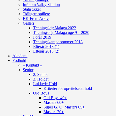
Info om Valby Stadion
Statistikker
Tidligere spillere
BK Frem Arkiv
Galleri
Træningslejr Malaga 2022
Træningslejr Malaga uge 9 – 2020
Forår 2019
Træningskampe sommer 2018
Efterår 2018 (1)
Efterår 2018 (2)
Akademi
Fodbold
– Kontakt –
Senior
2. Senior
3. Holdet
Lukkede Hold
Kriterier for oprettelse af hold
Old Boys
Old Boys 40+
Masters 60+
Super G. O. Masters 65+
Masters 70+