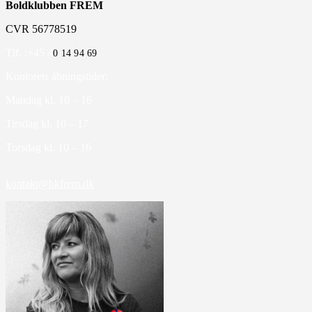
Boldklubben FREM
CVR 56778519
Tlf. :+45 4
0 14 94 69
Kontorets åbningstider:
Mandag kl. 10 – 16
Tirsdag kl. 10 – 17
Torsdag kl. 10 – 16
kontakt@bkfrem.dk