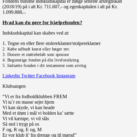
Fondens bundne indskudskapital er ifølge seneste årsregnskab
(2018/19) på i alt Kr. 711.607,- og egenkapitalen i alt på Kr.
1.099.888,-.
Hvad kan du gøre for hjælpefonden?
Indskudskapital kan skabes ved at:
1. Tegne en eller flere stolereklamer/stolpereklamer
2. Købe udbudt kunst eller bøger mv.
3. Donere et støttebeløb som sponsor
4. Begunstige fonden på din livsforsikring
5. Indsætte fonden i dit testamente som arving
Linkedin
Twitter
Facebook
Instagram
Klubsangen
“Vi er fra fodboldklubben FREM
Vi ta`r en masse sejre hjem
Vi kan skyde, vi kan heade
Med et drøn i mål vi bolden ka’ sætte
Vi vil kæmpe, vi vil slås
Så stol i trygt på os
F og, R og, E og, M
Er vor klub li’ fra drenge og til mænd”