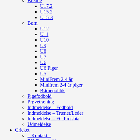
Bredde
U17.2
U15.2
U15-3
Børn
U12
U11
U10
U9
U8
U7
U6
U6 Piger
U5
MiniFrem 2-4 år
Minifrem 2-4 år piger
Børnepolitik
Pigefodbold
Prøvetræning
Indmeldelse – Fodbold
Indmeldelse – Træner/Leder
Indmeldelse – FC Prostata
Udmeldelse
Cricket
– Kontakt –