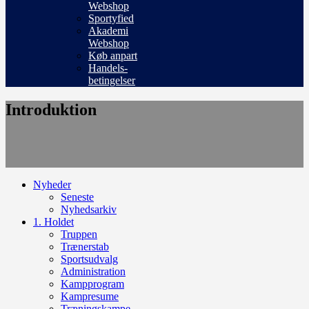
Webshop
Sportyfied
Akademi
Webshop
Køb anpart
Handels-
betingelser
Introduktion
Nyheder
Seneste
Nyhedsarkiv
1. Holdet
Truppen
Trænerstab
Sportsudvalg
Administration
Kampprogram
Kampresume
Træningskampe