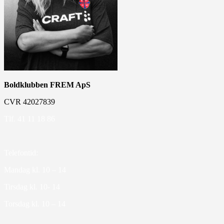
Boldklubben FREM ApS
CVR 42027839
Tlf. 41 11 18 86
Telefontid:
Mandag kl. 10 – 14
Tirsdag kl. 10- 14
Torsdag kl. 10 – 14