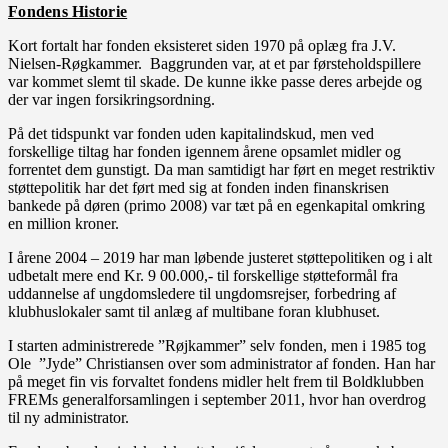
Fondens Historie
Kort fortalt har fonden eksisteret siden 1970 på oplæg fra J.V.
Nielsen-Røgkammer. Baggrunden var, at et par førsteholdspillere
var kommet slemt til skade. De kunne ikke passe deres arbejde og
der var ingen forsikringsordning.
På det tidspunkt var fonden uden kapitalindskud, men ved
forskellige tiltag har fonden igennem årene opsamlet midler og
forrentet dem gunstigt. Da man samtidigt har ført en meget restriktiv
støttepolitik har det ført med sig at fonden inden finanskrisen
bankede på døren (primo 2008) var tæt på en egenkapital omkring
en million kroner.
I årene 2004 – 2019 har man løbende justeret støttepolitiken og i alt
udbetalt mere end Kr. 9 00.000,- til forskellige støtteformål fra
uddannelse af ungdomsledere til ungdomsrejser, forbedring af
klubhuslokaler samt til anlæg af multibane foran klubhuset.
I starten administrerede ”Røjkammer” selv fonden, men i 1985 tog
Ole ”Jyde” Christiansen over som administrator af fonden. Han har
på meget fin vis forvaltet fondens midler helt frem til Boldklubben
FREMs generalforsamlingen i september 2011, hvor han overdrog
til ny administrator.