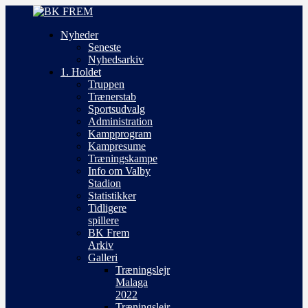
Nyheder
Seneste
Nyhedsarkiv
1. Holdet
Truppen
Trænerstab
Sportsudvalg
Administration
Kampprogram
Kampresume
Træningskampe
Info om Valby
Stadion
Statistikker
Tidligere
spillere
BK Frem
Arkiv
Galleri
Træningslejr
Malaga
2022
Træningslejr