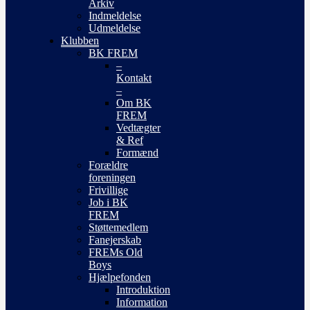
Arkiv
Indmeldelse
Udmeldelse
Klubben
BK FREM
–
Kontakt
–
Om BK
FREM
Vedtægter
& Ref
Formænd
Forældre
foreningen
Frivillige
Job i BK
FREM
Støttemedlem
Fanejerskab
FREMs Old
Boys
Hjælpefonden
Introduktion
Information