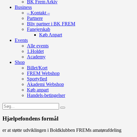
BK Frem Arkiv
Business
– Kontakt –
Partnere
Bliv partner i BK FREM
Fanejerskab
Køb Anpart
Events
Alle events
1.Holdet
Academy
Shop
Billet/Kort
FREM Webshop
Sportyfied
Akademi Webshop
Køb anpart
Handels-betingelser
Hjælpefondens formål
er at støtte udviklingen i Boldklubben FREMs amatørafdeling