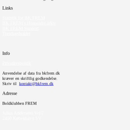
Links
Statistik for BK FREM
BK FREM’s Historiske arkiv
BK FREM Support
Torsdagsholdet
Info
Privatlivspolitik
Anvendelse af data fra bkfrem.dk
kræver en skriftlig godkendelse.
Skriv til
kontakt@bkfrem.dk
Adresse
Boldklubben FREM
Julius Andersens Vej 7
2450 København SV