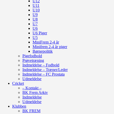
U12
U11
U10
U9
U8
U7
U6
U6 Piger
U5
MiniFrem 2-4 år
Minifrem 2-4 år piger
Børnepolitik
Pigefodbold
Prøvetræning
Indmeldelse – Fodbold
Indmeldelse – Træner/Leder
Indmeldelse – FC Prostata
Udmeldelse
Cricket
– Kontakt –
BK Frem Arkiv
Indmeldelse
Udmeldelse
Klubben
BK FREM