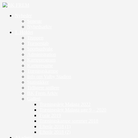
Nyheder
Seneste
Nyhedsarkiv
1. Holdet
Truppen
Trænerstab
Sportsudvalg
Administration
Kampprogram
Kampresume
Træningskampe
Info om Valby Stadion
Statistikker
Tidligere spillere
BK Frem Arkiv
Galleri
Træningslejr Malaga 2022
Træningslejr Malaga uge 9 – 2020
Forår 2019
Træningskampe sommer 2018
Efterår 2018 (1)
Efterår 2018 (2)
Akademi