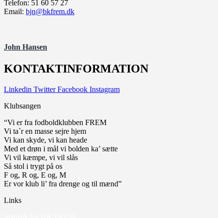
Telefon: 51 60 57 27
Email:
bjn@bkfrem.dk
John Hansen
KONTAKTINFORMATION
Linkedin
Twitter
Facebook
Instagram
Klubsangen
“Vi er fra fodboldklubben FREM
Vi ta`r en masse sejre hjem
Vi kan skyde, vi kan heade
Med et drøn i mål vi bolden ka’ sætte
Vi vil kæmpe, vi vil slås
Så stol i trygt på os
F og, R og, E og, M
Er vor klub li’ fra drenge og til mænd”
Links
Statistik for BK FREM