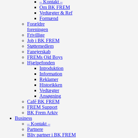
– Kontakt –
Om BK FREM
Vedtægter & Ref
Formænd
Forældre
foreningen
Frivillige
Job i BK FREM
Støttemedlem
Fanejerskab
FREMs Old Boys
Hjælpefonden
Introduktion
Information
Reklamer
Historikken
Vedtægter
Ansøgning
Café BK FREM
FREM Support
BK Frem Arkiv
Business
– Kontakt –
Partnere
Bliv partner i BK FREM