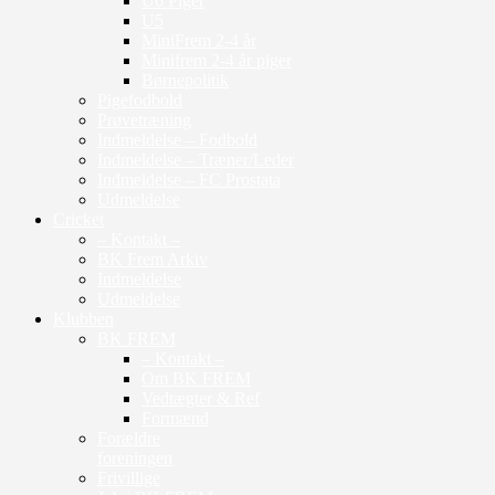
U6 Piger
U5
MiniFrem 2-4 år
Minifrem 2-4 år piger
Børnepolitik
Pigefodbold
Prøvetræning
Indmeldelse – Fodbold
Indmeldelse – Træner/Leder
Indmeldelse – FC Prostata
Udmeldelse
Cricket
– Kontakt –
BK Frem Arkiv
Indmeldelse
Udmeldelse
Klubben
BK FREM
– Kontakt –
Om BK FREM
Vedtægter & Ref
Formænd
Forældre
foreningen
Frivillige