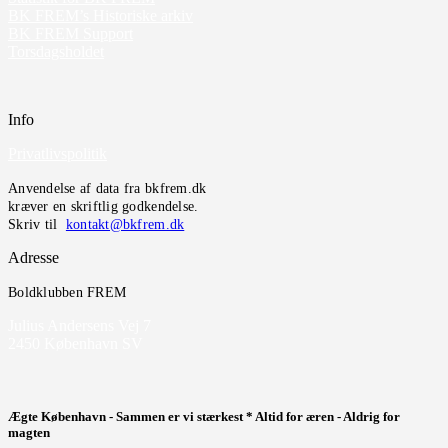
BK FREM’s Historiske arkiv
BK FREM Support
Torsdagsholdet
Info
Privatlivspolitik
Anvendelse af data fra bkfrem.dk
kræver en skriftlig godkendelse.
Skriv til
kontakt@bkfrem.dk
Adresse
Boldklubben FREM
Julius Andersens Vej 7
2450 København SV
Ægte København - Sammen er vi stærkest * Altid for æren - Aldrig for
magten