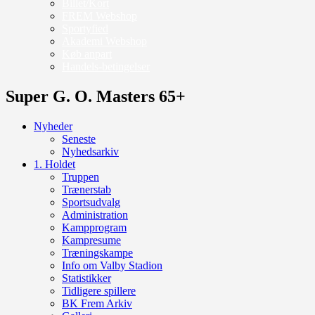
Billet/Kort
FREM Webshop
Sportyfied
Akademi Webshop
Køb anpart
Handels-betingelser
Super G. O. Masters 65+
Nyheder
Seneste
Nyhedsarkiv
1. Holdet
Truppen
Trænerstab
Sportsudvalg
Administration
Kampprogram
Kampresume
Træningskampe
Info om Valby Stadion
Statistikker
Tidligere spillere
BK Frem Arkiv