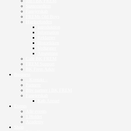
Job i BK FREM
Støttemedlem
Fanejerskab
FREMs Old Boys
Hjælpefonden
Introduktion
Information
Reklamer
Historikken
Vedtægter
Ansøgning
Café BK FREM
FREM Support
BK Frem Arkiv
Business
– Kontakt –
Partnere
Bliv partner i BK FREM
Fanejerskab
Køb Anpart
Events
Alle events
1.Holdet
Academy
Shop