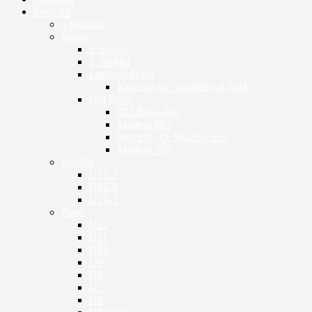
Fodbold
– Kontakt –
Senior
2. Senior
3. Holdet
Lukkede Hold
Kriterier for oprettelse af hold
Old Boys
Old Boys 40+
Masters 60+
Super G. O. Masters 65+
Masters 70+
Bredde
U17.2
U15.2
U15-3
Børn
U12
U11
U10
U9
U8
U7
U6