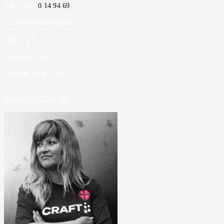
Tlf. :+45 4
0 14 94 69
Kontorets åbningstider:
Mandag kl. 10 – 16
Tirsdag kl. 10 – 17
Torsdag kl. 10 – 16
kontakt@bkfrem.dk