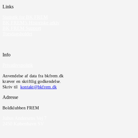
Links
Statistik for BK FREM
BK FREM’s Historiske arkiv
BK FREM Support
Torsdagsholdet
Info
Privatlivspolitik
Anvendelse af data fra bkfrem.dk
kræver en skriftlig godkendelse.
Skriv til
kontakt@bkfrem.dk
Adresse
Boldklubben FREM
Julius Andersens Vej 7
2450 København SV