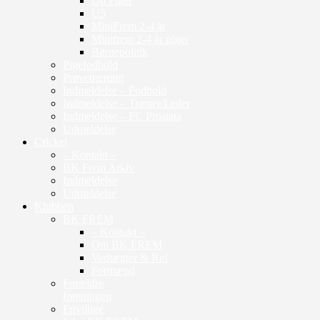
U6 Piger
U5
MiniFrem 2-4 år
Minifrem 2-4 år piger
Børnepolitik
Pigefodbold
Prøvetræning
Indmeldelse – Fodbold
Indmeldelse – Træner/Leder
Indmeldelse – FC Prostata
Udmeldelse
Cricket
– Kontakt –
BK Frem Arkiv
Indmeldelse
Udmeldelse
Klubben
BK FREM
– Kontakt –
Om BK FREM
Vedtægter & Ref
Formænd
Forældre
foreningen
Frivillige