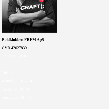
Boldklubben FREM ApS
CVR 42027839
Tlf. 41 11 18 86
Telefontid:
Mandag kl. 10 – 14
Tirsdag kl. 10- 14
Torsdag kl. 10 – 14