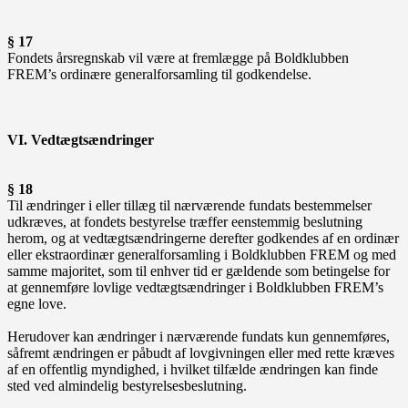
§ 17
Fondets årsregnskab vil være at fremlægge på Boldklubben
FREM’s ordinære generalforsamling til godkendelse.
VI. Vedtægtsændringer
§ 18
Til ændringer i eller tillæg til nærværende fundats bestemmelser
udkræves, at fondets bestyrelse træffer eenstemmig beslutning
herom, og at vedtægtsændringerne derefter godkendes af en ordinær
eller ekstraordinær generalforsamling i Boldklubben FREM og med
samme majoritet, som til enhver tid er gældende som betingelse for
at gennemføre lovlige vedtægtsændringer i Boldklubben FREM’s
egne love.
Herudover kan ændringer i nærværende fundats kun gennemføres,
såfremt ændringen er påbudt af lovgivningen eller med rette kræves
af en offentlig myndighed, i hvilket tilfælde ændringen kan finde
sted ved almindelig bestyrelsesbeslutning.