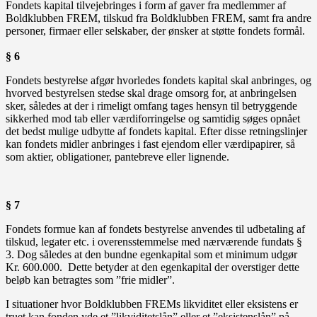
Fondets kapital tilvejebringes i form af gaver fra medlemmer af
Boldklubben FREM, tilskud fra Boldklubben FREM, samt fra andre
personer, firmaer eller selskaber, der ønsker at støtte fondets formål.
§ 6
Fondets bestyrelse afgør hvorledes fondets kapital skal anbringes, og
hvorved bestyrelsen stedse skal drage omsorg for, at anbringelsen
sker, således at der i rimeligt omfang tages hensyn til betryggende
sikkerhed mod tab eller værdiforringelse og samtidig søges opnået
det bedst mulige udbytte af fondets kapital. Efter disse retningslinjer
kan fondets midler anbringes i fast ejendom eller værdipapirer, så
som aktier, obligationer, pantebreve eller lignende.
§ 7
Fondets formue kan af fondets bestyrelse anvendes til udbetaling af
tilskud, legater etc. i overensstemmelse med nærværende fundats §
3. Dog således at den bundne egenkapital som et minimum udgør
Kr. 600.000. Dette betyder at den egenkapital der overstiger dette
beløb kan betragtes som ”frie midler”.
I situationer hvor Boldklubben FREMs likviditet eller eksistens er
truet kan fonden yde et ”likviditetslån” eller et ”eksistenslån” på