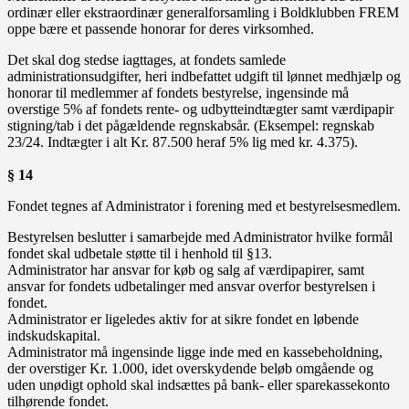
ordinær eller ekstraordinær generalforsamling i Boldklubben FREM
oppe bære et passende honorar for deres virksomhed.
Det skal dog stedse iagttages, at fondets samlede
administrationsudgifter, heri indbefattet udgift til lønnet medhjælp og
honorar til medlemmer af fondets bestyrelse, ingensinde må
overstige 5% af fondets rente- og udbytteindtægter samt værdipapir
stigning/tab i det pågældende regnskabsår. (Eksempel: regnskab
23/24. Indtægter i alt Kr. 87.500 heraf 5% lig med kr. 4.375).
§ 14
Fondet tegnes af Administrator i forening med et bestyrelsesmedlem.
Bestyrelsen beslutter i samarbejde med Administrator hvilke formål
fondet skal udbetale støtte til i henhold til §13.
Administrator har ansvar for køb og salg af værdipapirer, samt
ansvar for fondets udbetalinger med ansvar overfor bestyrelsen i
fondet.
Administrator er ligeledes aktiv for at sikre fondet en løbende
indskudskapital.
Administrator må ingensinde ligge inde med en kassebeholdning,
der overstiger Kr. 1.000, idet overskydende beløb omgående og
uden unødigt ophold skal indsættes på bank- eller sparekassekonto
tilhørende fondet.