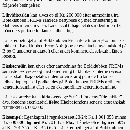
følgende betingelser:
Likviditetslån
kan gives op til Kr. 200.000 efter anmodning fra
Boldklubben FREMs samlede bestyrelse og med orientering til
klubbens interne revisor. Lånet skal tilbagebetales indenfor en 18-
måneders periode fra lånets udbetaling.
Lånet er betinget af at Boldklubben Frem ikke tilfører økonomiske
midler til Boldklubben Frem ApS (dog er eventuelle nye indskud på
B og C anparter undtaget) eller andet kommercielt selskab i lånets
løbetid.
Eksistenslån
kan gives efter anmodning fra Boldklubben FREMs
samlede bestyrelse og med orientering til klubbens interne revisor.
Lånet skal tilbagebetales indenfor en 3-årig periode fra lånets
udbetaling, og skal godkendes på Boldklubben FREMs ordinære
generalforsamling eller på en ekstraordinær generalforsamling.
Lånets størrelse kan aldrig overstige 50% af fondens ”frie midler”
dvs. fondens egenkapital ifølge Hjælpefondens seneste årsregnskab,
fratrukket Kr. 600.000.
Eksempel:
Egenkapital i regnskabsåret 23/24: Kr. 1.301.355 minus
Kr. 600.000, lig med Kr. 701.355. Max. Lånebeløb er lig med 50%
af Kr. 701.355 = Kr. 350.625. Lånet er betinget af at Boldklubben