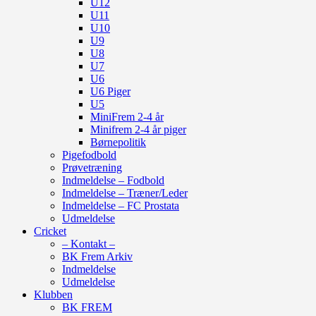
U12
U11
U10
U9
U8
U7
U6
U6 Piger
U5
MiniFrem 2-4 år
Minifrem 2-4 år piger
Børnepolitik
Pigefodbold
Prøvetræning
Indmeldelse – Fodbold
Indmeldelse – Træner/Leder
Indmeldelse – FC Prostata
Udmeldelse
Cricket
– Kontakt –
BK Frem Arkiv
Indmeldelse
Udmeldelse
Klubben
BK FREM