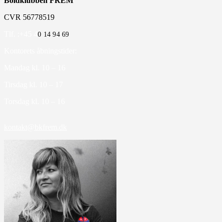
Boldklubben FREM
CVR 56778519
Tlf. :+45 4
0 14 94 69
Kontorets åbningstider:
Mandag kl. 10 – 16
Tirsdag kl. 10 – 17
Torsdag kl. 10 – 16
kontakt@bkfrem.dk