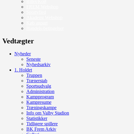
Billet/Kort
FREM Webshop
Sportyfied
Akademi Webshop
Køb anpart
Handels-betingelser
Vedtægter
Nyheder
Seneste
Nyhedsarkiv
1. Holdet
Truppen
Trænerstab
Sportsudvalg
Administration
Kampprogram
Kampresume
Træningskampe
Info om Valby Stadion
Statistikker
Tidligere spillere
BK Frem Arkiv