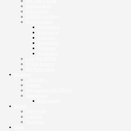
Job i BK FREM
Støttemedlem
Fanejerskab
FREMs Old Boys
Hjælpefonden
Introduktion
Information
Reklamer
Historikken
Vedtægter
Ansøgning
Café BK FREM
FREM Support
BK Frem Arkiv
Business
– Kontakt –
Partnere
Bliv partner i BK FREM
Fanejerskab
Køb Anpart
Events
Alle events
1.Holdet
Academy
Shop