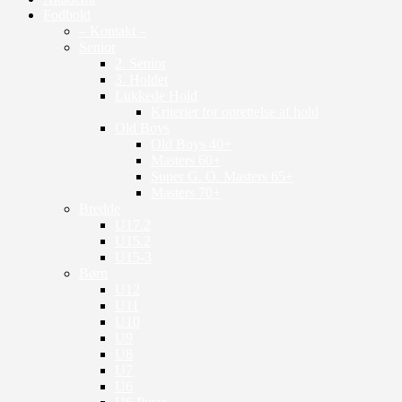
Fodbold
– Kontakt –
Senior
2. Senior
3. Holdet
Lukkede Hold
Kriterier for oprettelse af hold
Old Boys
Old Boys 40+
Masters 60+
Super G. O. Masters 65+
Masters 70+
Bredde
U17.2
U15.2
U15-3
Børn
U12
U11
U10
U9
U8
U7
U6