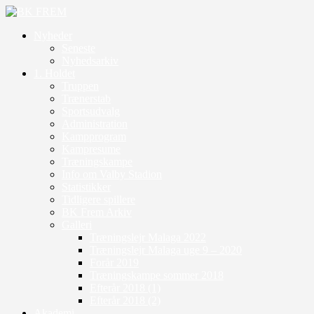
Nyheder
Seneste
Nyhedsarkiv
1. Holdet
Truppen
Trænerstab
Sportsudvalg
Administration
Kampprogram
Kampresume
Træningskampe
Info om Valby Stadion
Statistikker
Tidligere spillere
BK Frem Arkiv
Galleri
Træningslejr Malaga 2022
Træningslejr Malaga uge 9 – 2020
Forår 2019
Træningskampe sommer 2018
Efterår 2018 (1)
Efterår 2018 (2)
Akademi