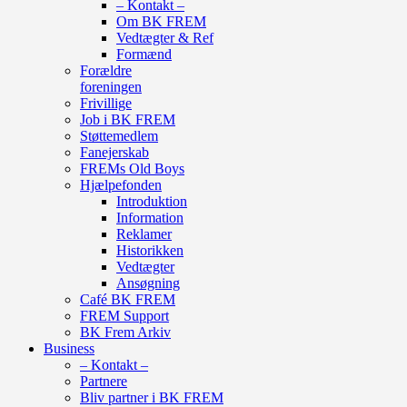
– Kontakt –
Om BK FREM
Vedtægter & Ref
Formænd
Forældre
foreningen
Frivillige
Job i BK FREM
Støttemedlem
Fanejerskab
FREMs Old Boys
Hjælpefonden
Introduktion
Information
Reklamer
Historikken
Vedtægter
Ansøgning
Café BK FREM
FREM Support
BK Frem Arkiv
Business
– Kontakt –
Partnere
Bliv partner i BK FREM