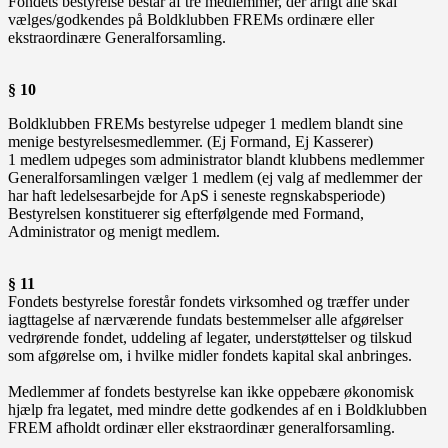
Fondets bestyrelse består af tre medlemmer, der årligt alle skal
vælges/godkendes på Boldklubben FREMs ordinære eller
ekstraordinære Generalforsamling.
§ 10
Boldklubben FREMs bestyrelse udpeger 1 medlem blandt sine
menige bestyrelsesmedlemmer. (Ej Formand, Ej Kasserer)
1 medlem udpeges som administrator blandt klubbens medlemmer
Generalforsamlingen vælger 1 medlem (ej valg af medlemmer der
har haft ledelsesarbejde for ApS i seneste regnskabsperiode)
Bestyrelsen konstituerer sig efterfølgende med Formand,
Administrator og menigt medlem.
§ 11
Fondets bestyrelse forestår fondets virksomhed og træffer under
iagttagelse af nærværende fundats bestemmelser alle afgørelser
vedrørende fondet, uddeling af legater, understøttelser og tilskud
som afgørelse om, i hvilke midler fondets kapital skal anbringes.
Medlemmer af fondets bestyrelse kan ikke oppebære økonomisk
hjælp fra legatet, med mindre dette godkendes af en i Boldklubben
FREM afholdt ordinær eller ekstraordinær generalforsamling.