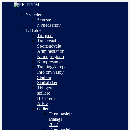
Nyheder
Seneste
Nyhedsarkiv
1. Holdet
Truppen
Trænerstab
Sportsudvalg
Administration
Kampprogram
Kampresume
Træningskampe
Info om Valby
Stadion
Statistikker
Tidligere
spillere
BK Frem
Arkiv
Galleri
Træningslejr
Malaga
2022
Træningslejr