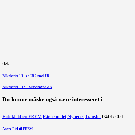
del:
Indlægsnavigation
Forrige
Billedserie: U11 og U12 mod FB
indlæg
Næste
Billedserie: U17 – Skovshoved 2-3
indlæg
Du kunne måske også være interesseret i
Boldklubben FREM
Førsteholdet
Nyheder
Transfer
04/01/2021
André Riel til FREM