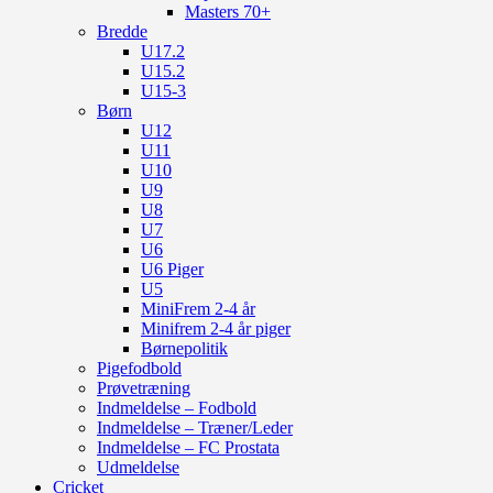
Masters 70+
Bredde
U17.2
U15.2
U15-3
Børn
U12
U11
U10
U9
U8
U7
U6
U6 Piger
U5
MiniFrem 2-4 år
Minifrem 2-4 år piger
Børnepolitik
Pigefodbold
Prøvetræning
Indmeldelse – Fodbold
Indmeldelse – Træner/Leder
Indmeldelse – FC Prostata
Udmeldelse
Cricket