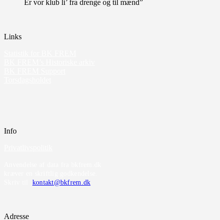
Er vor klub li’ fra drenge og til mænd”
Links
Statistik for BK FREM
BK FREM’s Historiske arkiv
BK FREM Support
Torsdagsholdet
Info
Privatlivspolitik
Anvendelse af data fra bkfrem.dk
kræver en skriftlig godkendelse.
Skriv til
kontakt@bkfrem.dk
Adresse