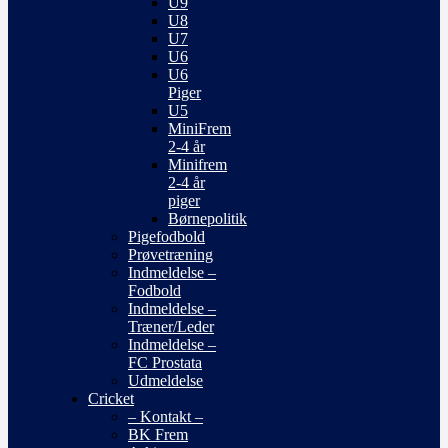
U9
U8
U7
U6
U6
Piger
U5
MiniFrem
2-4 år
Minifrem
2-4 år
piger
Børnepolitik
Pigefodbold
Prøvetræning
Indmeldelse –
Fodbold
Indmeldelse –
Træner/Leder
Indmeldelse –
FC Prostata
Udmeldelse
Cricket
– Kontakt –
BK Frem