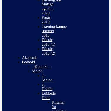
Malaga
uge 9 –
2020
Forår
2019
Træningskampe
sommer
2018
Efterår
2018 (1)
Efterår
2018 (2)
Akademi
Fodbold
– Kontakt –
Senior
2.
Senior
3.
Holdet
Lukkede
Hold
Kriterier
for