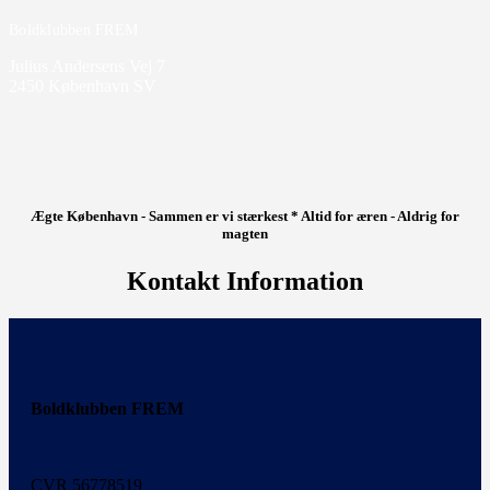
Boldklubben FREM
Julius Andersens Vej 7
2450 København SV
Ægte København - Sammen er vi stærkest * Altid for æren - Aldrig for
magten
Kontakt Information
Boldklubben FREM
CVR 56778519