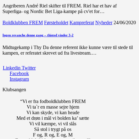
Angriberen André Riel skifter til FREM. Riel har et hav af
Superliga- og Nordic Bet Liga-kampe på cv'et for…
Boldklubben FREM
Førsteholdet
Kampreferat
Nyheder
24/06/2020
Ingen revanche denne gang – thisted vinder 3-2
Midtugekamp i Thy Da denne referent ikke kunne være til stede til
kampen, er referatet skrevet ud fra livestream.…
Linkedin
Twitter
Facebook
Instagram
Klubsangen
“Vi er fra fodboldklubben FREM
Vi ta`r en masse sejre hjem
Vi kan skyde, vi kan heade
Med et drøn i mål vi bolden ka’ sætte
Vi vil kæmpe, vi vil slås
Så stol i trygt på os
F og, R og, E og, M