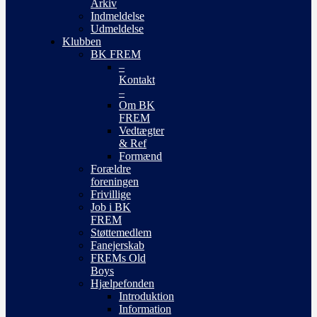
Arkiv
Indmeldelse
Udmeldelse
Klubben
BK FREM
–
Kontakt
–
Om BK
FREM
Vedtægter
& Ref
Formænd
Forældre
foreningen
Frivillige
Job i BK
FREM
Støttemedlem
Fanejerskab
FREMs Old
Boys
Hjælpefonden
Introduktion
Information