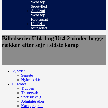
Webshop
Sportyfied
Akademi
Webshop
Køb anpart
Handels-
betingelser
Billedserie: U14-1 og U14-2 vinder begge
rækken efter sejr i sidste kamp
Nyheder
Seneste
Nyhedsarkiv
1. Holdet
Truppen
Trænerstab
Sportsudvalg
Administration
Kampprogram