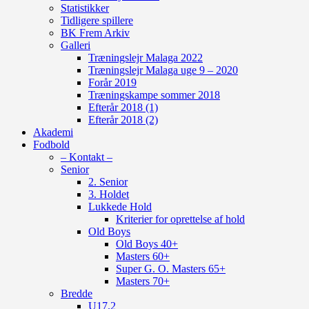
Statistikker
Tidligere spillere
BK Frem Arkiv
Galleri
Træningslejr Malaga 2022
Træningslejr Malaga uge 9 – 2020
Forår 2019
Træningskampe sommer 2018
Efterår 2018 (1)
Efterår 2018 (2)
Akademi
Fodbold
– Kontakt –
Senior
2. Senior
3. Holdet
Lukkede Hold
Kriterier for oprettelse af hold
Old Boys
Old Boys 40+
Masters 60+
Super G. O. Masters 65+
Masters 70+
Bredde
U17.2