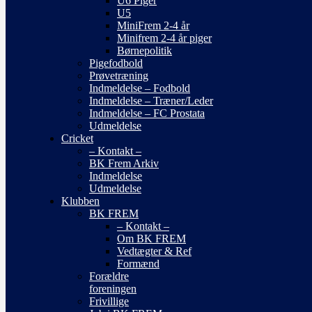
U6 Piger
U5
MiniFrem 2-4 år
Minifrem 2-4 år piger
Børnepolitik
Pigefodbold
Prøvetræning
Indmeldelse – Fodbold
Indmeldelse – Træner/Leder
Indmeldelse – FC Prostata
Udmeldelse
Cricket
– Kontakt –
BK Frem Arkiv
Indmeldelse
Udmeldelse
Klubben
BK FREM
– Kontakt –
Om BK FREM
Vedtægter & Ref
Formænd
Forældre
foreningen
Frivillige