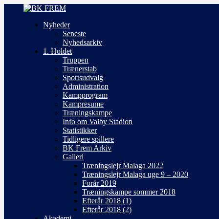
Nyheder
Seneste
Nyhedsarkiv
1. Holdet
Truppen
Trænerstab
Sportsudvalg
Administration
Kampprogram
Kampresume
Træningskampe
Info om Valby Stadion
Statistikker
Tidligere spillere
BK Frem Arkiv
Galleri
Træningslejr Malaga 2022
Træningslejr Malaga uge 9 – 2020
Forår 2019
Træningskampe sommer 2018
Efterår 2018 (1)
Efterår 2018 (2)
Akademi