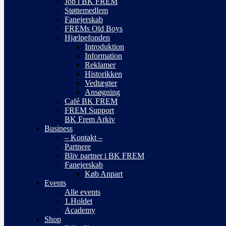
Job i BK FREM
Støttemedlem
Fanejerskab
FREMs Old Boys
Hjælpefonden
Introduktion
Information
Reklamer
Historikken
Vedtægter
Ansøgning
Café BK FREM
FREM Support
BK Frem Arkiv
Business
– Kontakt –
Partnere
Bliv partner i BK FREM
Fanejerskab
Køb Anpart
Events
Alle events
1.Holdet
Academy
Shop