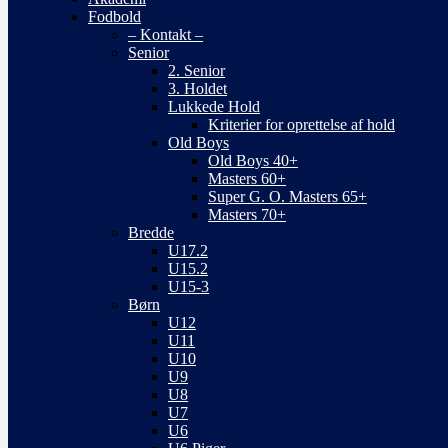
Fodbold
– Kontakt –
Senior
2. Senior
3. Holdet
Lukkede Hold
Kriterier for oprettelse af hold
Old Boys
Old Boys 40+
Masters 60+
Super G. O. Masters 65+
Masters 70+
Bredde
U17.2
U15.2
U15-3
Børn
U12
U11
U10
U9
U8
U7
U6