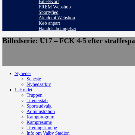
Billet/Kort
FREM Webshop
Sportyfied
Akademi Webshop
Køb anpart
Handels-betingelser
Billedserie: U17 – FCK 4-5 efter straffesp
Nyheder
Seneste
Nyhedsarkiv
1. Holdet
Truppen
Trænerstab
Sportsudvalg
Administration
Kampprogram
Kampresume
Træningskampe
Info om Valby Stadion