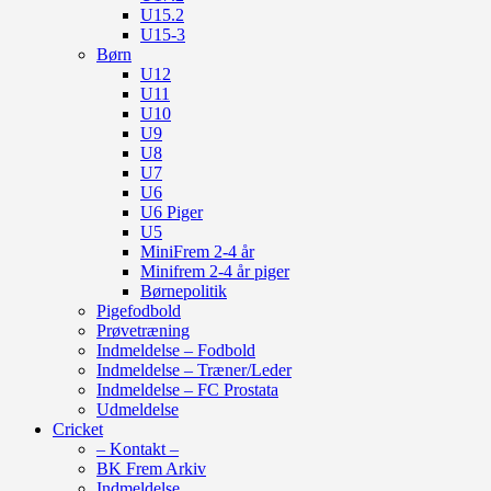
U15.2
U15-3
Børn
U12
U11
U10
U9
U8
U7
U6
U6 Piger
U5
MiniFrem 2-4 år
Minifrem 2-4 år piger
Børnepolitik
Pigefodbold
Prøvetræning
Indmeldelse – Fodbold
Indmeldelse – Træner/Leder
Indmeldelse – FC Prostata
Udmeldelse
Cricket
– Kontakt –
BK Frem Arkiv
Indmeldelse