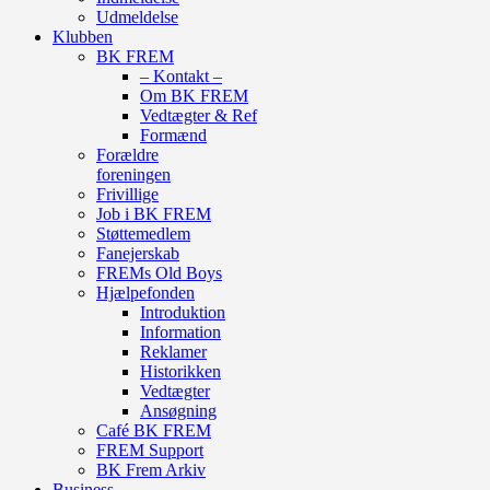
Udmeldelse
Klubben
BK FREM
– Kontakt –
Om BK FREM
Vedtægter & Ref
Formænd
Forældre
foreningen
Frivillige
Job i BK FREM
Støttemedlem
Fanejerskab
FREMs Old Boys
Hjælpefonden
Introduktion
Information
Reklamer
Historikken
Vedtægter
Ansøgning
Café BK FREM
FREM Support
BK Frem Arkiv
Business