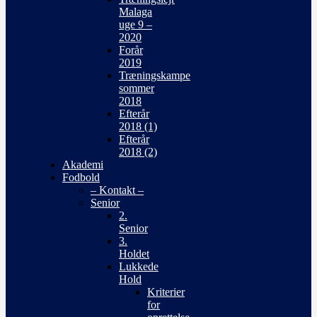
Malaga
uge 9 –
2020
Forår
2019
Træningskampe
sommer
2018
Efterår
2018 (1)
Efterår
2018 (2)
Akademi
Fodbold
– Kontakt –
Senior
2.
Senior
3.
Holdet
Lukkede
Hold
Kriterier
for