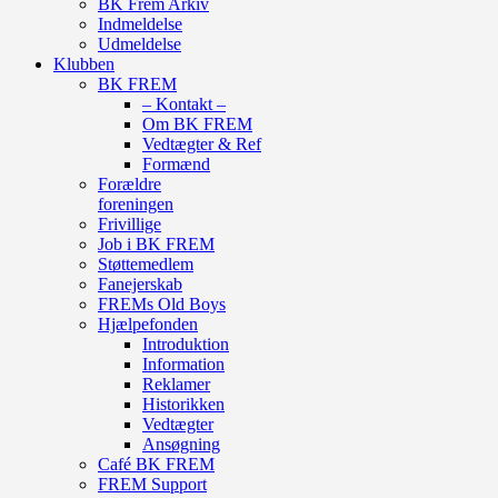
BK Frem Arkiv
Indmeldelse
Udmeldelse
Klubben
BK FREM
– Kontakt –
Om BK FREM
Vedtægter & Ref
Formænd
Forældre
foreningen
Frivillige
Job i BK FREM
Støttemedlem
Fanejerskab
FREMs Old Boys
Hjælpefonden
Introduktion
Information
Reklamer
Historikken
Vedtægter
Ansøgning
Café BK FREM
FREM Support