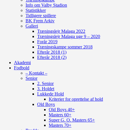
Info om Valby Stadion
Statistikker
Tidligere spillere
BK Frem Arkiv
Galleri
Træningslejr Malaga 2022
Træningslejr Malaga uge 9 – 2020
Forår 2019
Træningskampe sommer 2018
Efterår 2018 (1)
Efterår 2018 (2)
Akademi
Fodbold
– Kontakt –
Senior
2. Senior
3. Holdet
Lukkede Hold
Kriterier for oprettelse af hold
Old Boys
Old Boys 40+
Masters 60+
Super G. O. Masters 65+
Masters 70+