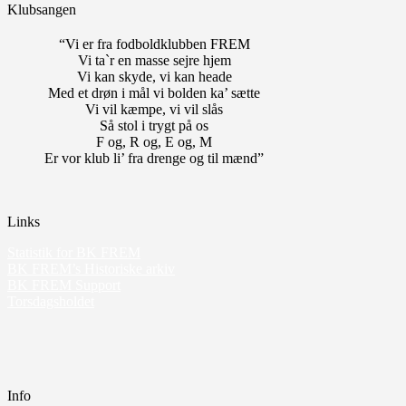
Klubsangen
“Vi er fra fodboldklubben FREM
Vi ta`r en masse sejre hjem
Vi kan skyde, vi kan heade
Med et drøn i mål vi bolden ka’ sætte
Vi vil kæmpe, vi vil slås
Så stol i trygt på os
F og, R og, E og, M
Er vor klub li’ fra drenge og til mænd”
Links
Statistik for BK FREM
BK FREM’s Historiske arkiv
BK FREM Support
Torsdagsholdet
Info