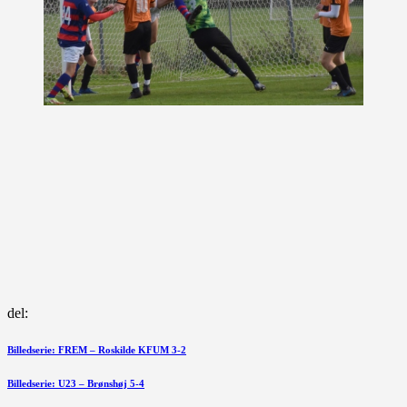
del:
Indlægsnavigation
Forrige
Billedserie: FREM – Roskilde KFUM 3-2
indlæg
Næste
Billedserie: U23 – Brønshøj 5-4
indlæg