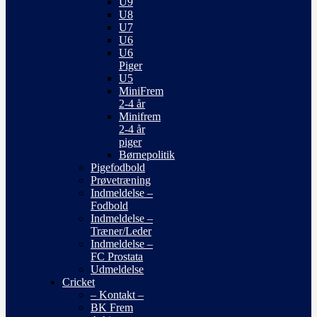
U9
U8
U7
U6
U6
Piger
U5
MiniFrem
2-4 år
Minifrem
2-4 år
piger
Børnepolitik
Pigefodbold
Prøvetræning
Indmeldelse –
Fodbold
Indmeldelse –
Træner/Leder
Indmeldelse –
FC Prostata
Udmeldelse
Cricket
– Kontakt –
BK Frem