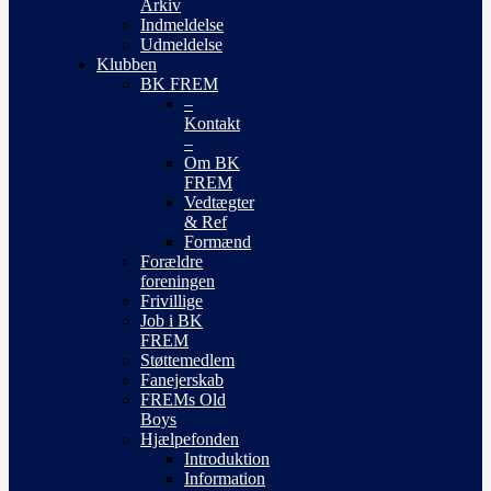
Arkiv
Indmeldelse
Udmeldelse
Klubben
BK FREM
–
Kontakt
–
Om BK
FREM
Vedtægter
& Ref
Formænd
Forældre
foreningen
Frivillige
Job i BK
FREM
Støttemedlem
Fanejerskab
FREMs Old
Boys
Hjælpefonden
Introduktion
Information