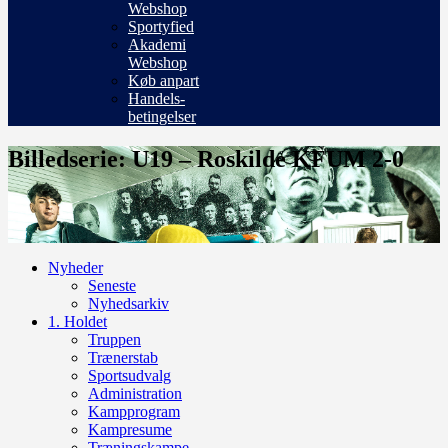
Webshop
Sportyfied
Akademi
Webshop
Køb anpart
Handels-
betingelser
Billedserie: U19 – Roskilde KFUM 2-0
Nyheder
Seneste
Nyhedsarkiv
1. Holdet
Truppen
Trænerstab
Sportsudvalg
Administration
Kampprogram
Kampresume
Træningskampe