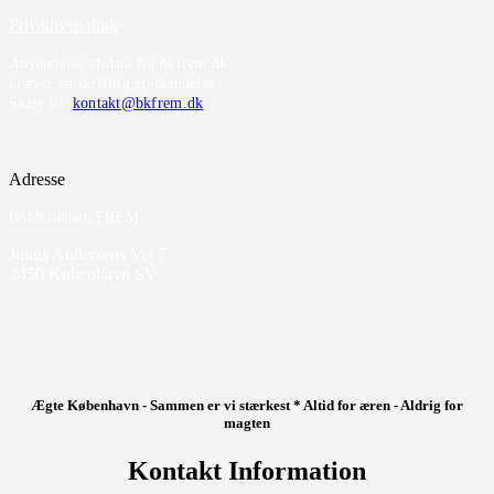
Privatlivspolitik
Anvendelse af data fra bkfrem.dk
kræver en skriftlig godkendelse.
Skriv til
kontakt@bkfrem.dk
Adresse
Boldklubben FREM
Julius Andersens Vej 7
2450 København SV
Ægte København - Sammen er vi stærkest * Altid for æren - Aldrig for
magten
Kontakt Information