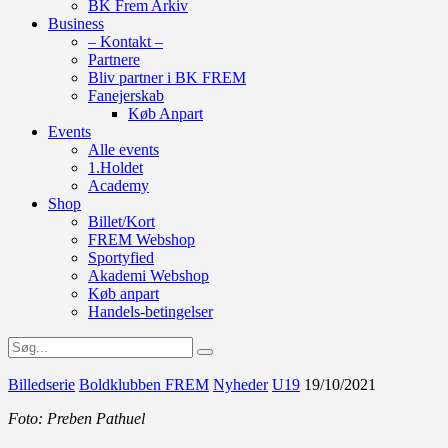
BK Frem Arkiv
Business
– Kontakt –
Partnere
Bliv partner i BK FREM
Fanejerskab
Køb Anpart
Events
Alle events
1.Holdet
Academy
Shop
Billet/Kort
FREM Webshop
Sportyfied
Akademi Webshop
Køb anpart
Handels-betingelser
Billedserie
Boldklubben FREM
Nyheder
U19
19/10/2021
Foto: Preben Pathuel