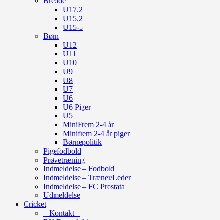
Bredde
U17.2
U15.2
U15-3
Børn
U12
U11
U10
U9
U8
U7
U6
U6 Piger
U5
MiniFrem 2-4 år
Minifrem 2-4 år piger
Børnepolitik
Pigefodbold
Prøvetræning
Indmeldelse – Fodbold
Indmeldelse – Træner/Leder
Indmeldelse – FC Prostata
Udmeldelse
Cricket
– Kontakt –