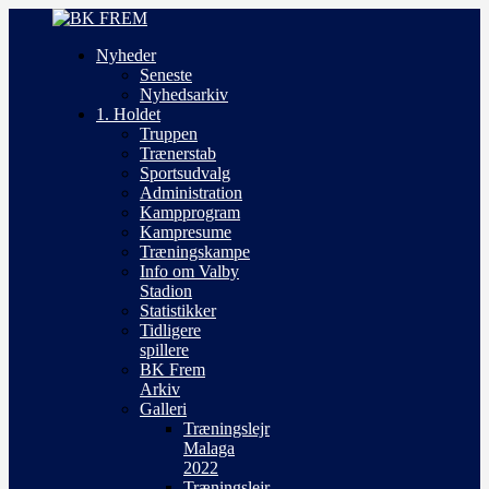
Nyheder
Seneste
Nyhedsarkiv
1. Holdet
Truppen
Trænerstab
Sportsudvalg
Administration
Kampprogram
Kampresume
Træningskampe
Info om Valby
Stadion
Statistikker
Tidligere
spillere
BK Frem
Arkiv
Galleri
Træningslejr
Malaga
2022
Træningslejr