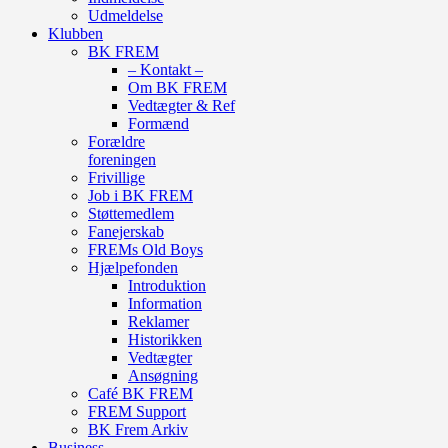
Udmeldelse
Klubben
BK FREM
– Kontakt –
Om BK FREM
Vedtægter & Ref
Formænd
Forældre
foreningen
Frivillige
Job i BK FREM
Støttemedlem
Fanejerskab
FREMs Old Boys
Hjælpefonden
Introduktion
Information
Reklamer
Historikken
Vedtægter
Ansøgning
Café BK FREM
FREM Support
BK Frem Arkiv
Business