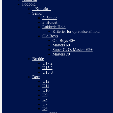
Fodbold
– Kontakt –
Senior
2. Senior
3. Holdet
Lukkede Hold
Kriterier for oprettelse af hold
Old Boys
Old Boys 40+
Masters 60+
Super G. O. Masters 65+
Masters 70+
Bredde
U17.2
U15.2
U15-3
Børn
U12
U11
U10
U9
U8
U7
U6