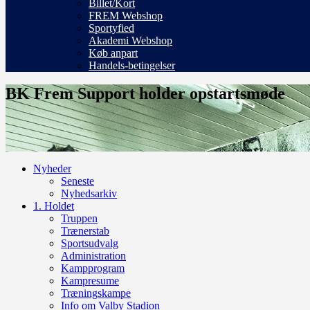
Billet/Kort
FREM Webshop
Sportyfied
Akademi Webshop
Køb anpart
Handels-betingelser
BK Frem Support holder opstartsmøde
Nyheder
Seneste
Nyhedsarkiv
1. Holdet
Truppen
Trænerstab
Sportsudvalg
Administration
Kampprogram
Kampresume
Træningskampe
Info om Valby Stadion