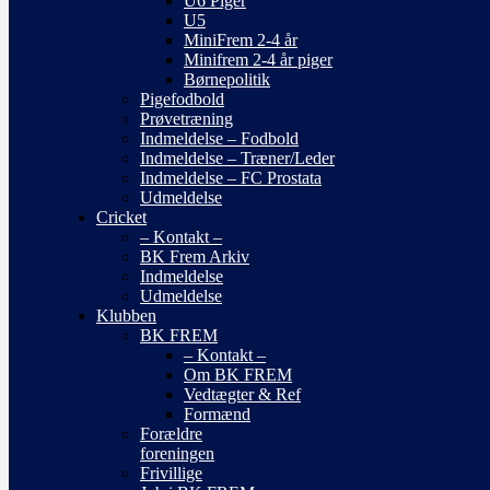
U6 Piger
U5
MiniFrem 2-4 år
Minifrem 2-4 år piger
Børnepolitik
Pigefodbold
Prøvetræning
Indmeldelse – Fodbold
Indmeldelse – Træner/Leder
Indmeldelse – FC Prostata
Udmeldelse
Cricket
– Kontakt –
BK Frem Arkiv
Indmeldelse
Udmeldelse
Klubben
BK FREM
– Kontakt –
Om BK FREM
Vedtægter & Ref
Formænd
Forældre
foreningen
Frivillige