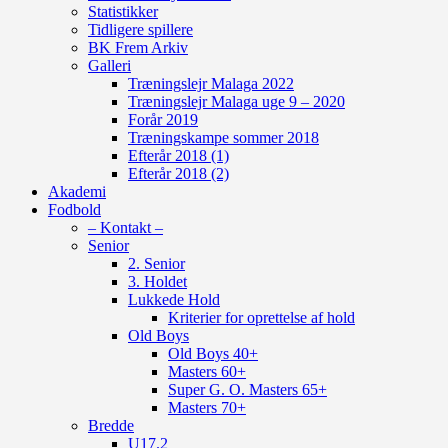
Statistikker
Tidligere spillere
BK Frem Arkiv
Galleri
Træningslejr Malaga 2022
Træningslejr Malaga uge 9 – 2020
Forår 2019
Træningskampe sommer 2018
Efterår 2018 (1)
Efterår 2018 (2)
Akademi
Fodbold
– Kontakt –
Senior
2. Senior
3. Holdet
Lukkede Hold
Kriterier for oprettelse af hold
Old Boys
Old Boys 40+
Masters 60+
Super G. O. Masters 65+
Masters 70+
Bredde
U17.2