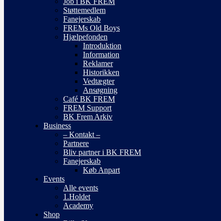
Job i BK FREM
Støttemedlem
Fanejerskab
FREMs Old Boys
Hjælpefonden
Introduktion
Information
Reklamer
Historikken
Vedtægter
Ansøgning
Café BK FREM
FREM Support
BK Frem Arkiv
Business
– Kontakt –
Partnere
Bliv partner i BK FREM
Fanejerskab
Køb Anpart
Events
Alle events
1.Holdet
Academy
Shop