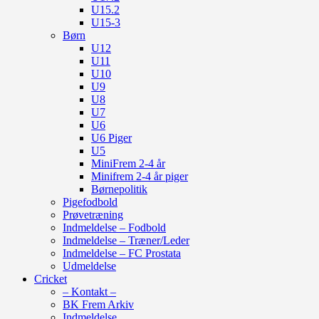
U15.2
U15-3
Børn
U12
U11
U10
U9
U8
U7
U6
U6 Piger
U5
MiniFrem 2-4 år
Minifrem 2-4 år piger
Børnepolitik
Pigefodbold
Prøvetræning
Indmeldelse – Fodbold
Indmeldelse – Træner/Leder
Indmeldelse – FC Prostata
Udmeldelse
Cricket
– Kontakt –
BK Frem Arkiv
Indmeldelse