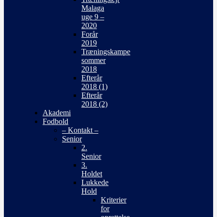
Malaga
uge 9 –
2020
Forår
2019
Træningskampe
sommer
2018
Efterår
2018 (1)
Efterår
2018 (2)
Akademi
Fodbold
– Kontakt –
Senior
2.
Senior
3.
Holdet
Lukkede
Hold
Kriterier
for