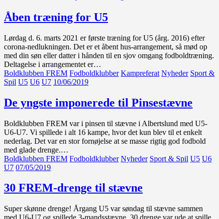
Åben træning for U5
Lørdag d. 6. marts 2021 er første træning for U5 (årg. 2016) efter
corona-nedlukningen. Det er et åbent hus-arrangement, så mød op
med din søn eller datter i hånden til en sjov omgang fodboldtræning.
Deltagelse i arrangementet er…
Boldklubben FREM
Fodboldklubber
Kampreferat
Nyheder
Sport &
Spil
U5
U6
U7
10/06/2019
De yngste imponerede til Pinsestævne
Boldklubben FREM var i pinsen til stævne i Albertslund med U5-
U6-U7. Vi spillede i alt 16 kampe, hvor det kun blev til et enkelt
nederlag. Det var en stor fornøjelse at se masse rigtig god fodbold
med glade drenge.…
Boldklubben FREM
Fodboldklubber
Nyheder
Sport & Spil
U5
U6
U7
07/05/2019
30 FREM-drenge til stævne
Super skønne drenge! Årgang U5 var søndag til stævne sammen
med U6-U7 og spillede 3-mandsstævne. 30 drenge var ude at spille.