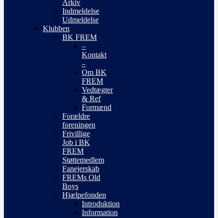
Arkiv
Indmeldelse
Udmeldelse
Klubben
BK FREM
–
Kontakt
–
Om BK
FREM
Vedtægter
& Ref
Formænd
Forældre
foreningen
Frivillige
Job i BK
FREM
Støttemedlem
Fanejerskab
FREMs Old
Boys
Hjælpefonden
Introduktion
Information