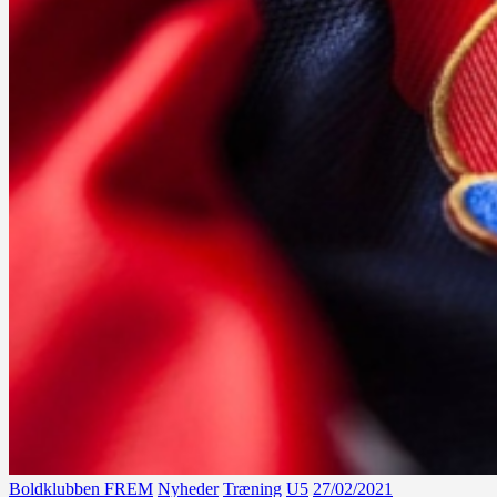
Boldklubben FREM
Nyheder
Træning
U5
27/02/2021