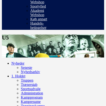
Webshop
Sportyfied
Akademi
Webshop
Køb anpart
Handels-
betingelser
U5
Nyheder
Seneste
Nyhedsarkiv
1. Holdet
Truppen
Trænerstab
Sportsudvalg
Administration
Kampprogram
Kampresume
Træningskampe