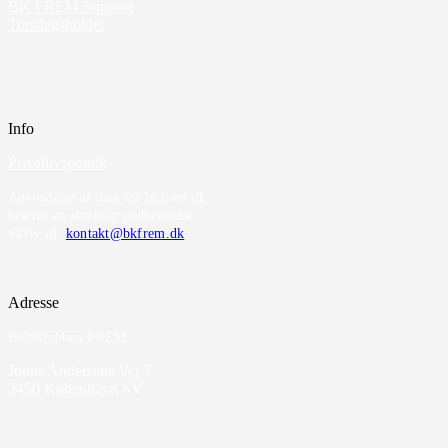
BK FREM Support
Torsdagsholdet
Info
Privatlivspolitik
Anvendelse af data fra bkfrem.dk
kræver en skriftlig godkendelse.
Skriv til
kontakt@bkfrem.dk
Adresse
Boldklubben FREM
Julius Andersens Vej 7
2450 København SV