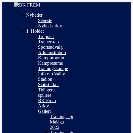
Nyheder
Seneste
Nyhedsarkiv
1. Holdet
Truppen
Trænerstab
Sportsudvalg
Administration
Kampprogram
Kampresume
Træningskampe
Info om Valby
Stadion
Statistikker
Tidligere
spillere
BK Frem
Arkiv
Galleri
Træningslejr
Malaga
2022
Træningslejr