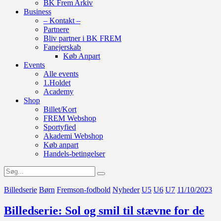
BK Frem Arkiv
Business
– Kontakt –
Partnere
Bliv partner i BK FREM
Fanejerskab
Køb Anpart
Events
Alle events
1.Holdet
Academy
Shop
Billet/Kort
FREM Webshop
Sportyfied
Akademi Webshop
Køb anpart
Handels-betingelser
Billedserie
Børn
Fremson-fodbold
Nyheder
U5
U6
U7
11/10/2023
Billedserie: Sol og smil til stævne for de