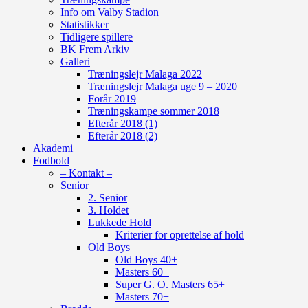
Info om Valby Stadion
Statistikker
Tidligere spillere
BK Frem Arkiv
Galleri
Træningslejr Malaga 2022
Træningslejr Malaga uge 9 – 2020
Forår 2019
Træningskampe sommer 2018
Efterår 2018 (1)
Efterår 2018 (2)
Akademi
Fodbold
– Kontakt –
Senior
2. Senior
3. Holdet
Lukkede Hold
Kriterier for oprettelse af hold
Old Boys
Old Boys 40+
Masters 60+
Super G. O. Masters 65+
Masters 70+