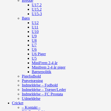
Bredde
U17.2
U15.2
U15-3
Børn
U12
U11
U10
U9
U8
U7
U6
U6 Piger
U5
MiniFrem 2-4 år
Minifrem 2-4 år piger
Børnepolitik
Pigefodbold
Prøvetræning
Indmeldelse – Fodbold
Indmeldelse – Træner/Leder
Indmeldelse – FC Prostata
Udmeldelse
Cricket
– Kontakt –