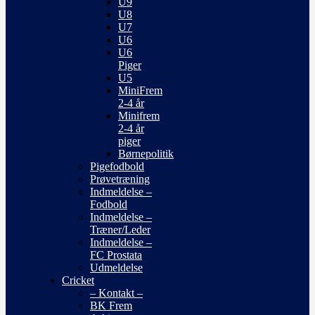
U9
U8
U7
U6
U6
Piger
U5
MiniFrem
2-4 år
Minifrem
2-4 år
piger
Børnepolitik
Pigefodbold
Prøvetræning
Indmeldelse –
Fodbold
Indmeldelse –
Træner/Leder
Indmeldelse –
FC Prostata
Udmeldelse
Cricket
– Kontakt –
BK Frem