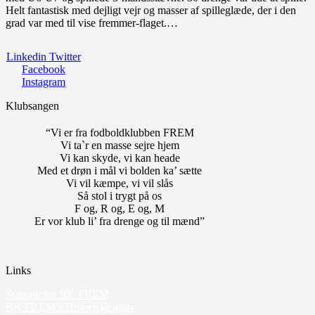
Helt fantastisk med dejligt vejr og masser af spilleglæde, der i den
grad var med til vise fremmer-flaget.…
Linkedin
Twitter
Facebook
Instagram
Klubsangen
“Vi er fra fodboldklubben FREM
Vi ta`r en masse sejre hjem
Vi kan skyde, vi kan heade
Med et drøn i mål vi bolden ka’ sætte
Vi vil kæmpe, vi vil slås
Så stol i trygt på os
F og, R og, E og, M
Er vor klub li’ fra drenge og til mænd”
Links
Statistik for BK FREM
BK FREM’s Historiske arkiv