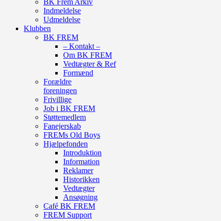
BK Frem Arkiv
Indmeldelse
Udmeldelse
Klubben
BK FREM
– Kontakt –
Om BK FREM
Vedtægter & Ref
Formænd
Forældre
foreningen
Frivillige
Job i BK FREM
Støttemedlem
Fanejerskab
FREMs Old Boys
Hjælpefonden
Introduktion
Information
Reklamer
Historikken
Vedtægter
Ansøgning
Café BK FREM
FREM Support