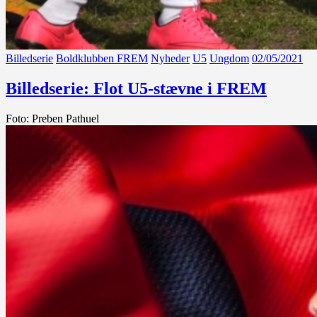
Billedserie
Boldklubben FREM
Nyheder
U5
Ungdom
02/05/2021
Billedserie: Flot U5-stævne i FREM
Foto: Preben Pathuel