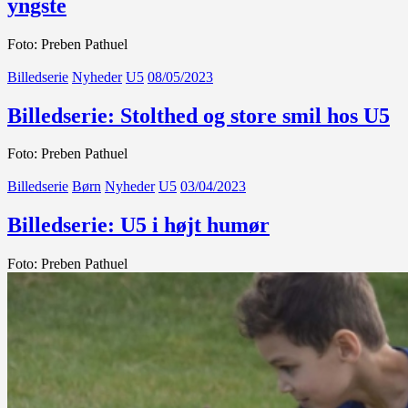
yngste
Foto: Preben Pathuel
Billedserie
Nyheder
U5
08/05/2023
Billedserie: Stolthed og store smil hos U5
Foto: Preben Pathuel
Billedserie
Børn
Nyheder
U5
03/04/2023
Billedserie: U5 i højt humør
Foto: Preben Pathuel