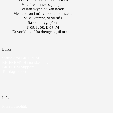
Vi ta`r en masse sejre hjem
Vi kan skyde, vi kan heade
Med et drøn i mål vi bolden ka’ sætte
Vi vil kæmpe, vi vil slås
Så stol i trygt på os
F og, R og, E og, M
Er vor klub li’ fra drenge og til mænd”
Links
Statistik for BK FREM
BK FREM’s Historiske arkiv
BK FREM Support
Torsdagsholdet
Info
Privatlivspolitik