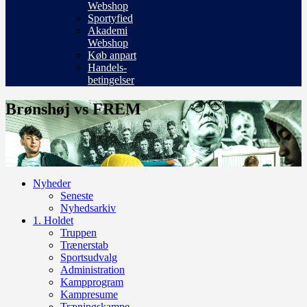
Webshop
Sportyfied
Akademi
Webshop
Køb anpart
Handels-
betingelser
Brønshøj vs FREM
Nyheder
Seneste
Nyhedsarkiv
1. Holdet
Truppen
Trænerstab
Sportsudvalg
Administration
Kampprogram
Kampresume
Træningskampe