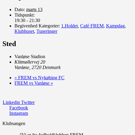
Dato:
marts 13
Tidspunkt:
19:30 - 21:30
Begivenhed Kategorier:
1.Holdet
,
Café FREM
,
Kampdag
,
Klubhuset
,
Tuneringer
Sted
Vanløse Stadion
Klitmøllervej 20
Vanløse
,
2720
Denmark
«
FREM vs Nykøbing FC
FREM vs Vanløse
»
Linkedin
Twitter
Facebook
Instagram
Klubsangen
“Vi er fra fodboldklubben FREM