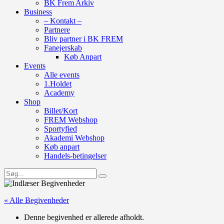
BK Frem Arkiv
Business
– Kontakt –
Partnere
Bliv partner i BK FREM
Fanejerskab
Køb Anpart
Events
Alle events
1.Holdet
Academy
Shop
Billet/Kort
FREM Webshop
Sportyfied
Akademi Webshop
Køb anpart
Handels-betingelser
« Alle Begivenheder
Denne begivenhed er allerede afholdt.