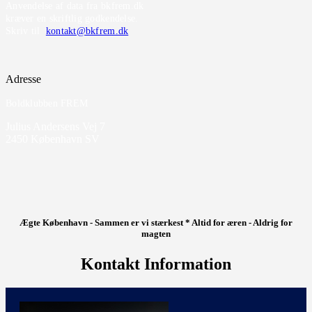
Anvendelse af data fra bkfrem.dk
kræver en skriftlig godkendelse.
Skriv til
kontakt@bkfrem.dk
Adresse
Boldklubben FREM
Julius Andersens Vej 7
2450 København SV
Ægte København - Sammen er vi stærkest * Altid for æren - Aldrig for
magten
Kontakt Information