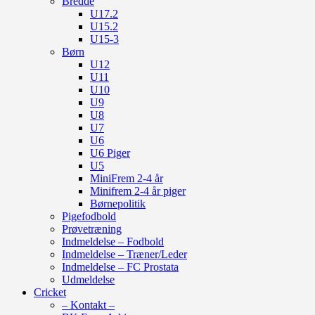
Bredde
U17.2
U15.2
U15-3
Børn
U12
U11
U10
U9
U8
U7
U6
U6 Piger
U5
MiniFrem 2-4 år
Minifrem 2-4 år piger
Børnepolitik
Pigefodbold
Prøvetræning
Indmeldelse – Fodbold
Indmeldelse – Træner/Leder
Indmeldelse – FC Prostata
Udmeldelse
Cricket
– Kontakt –