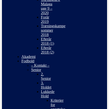
Malaga
uge 9 –
2020
Forår
2019
Træningskampe
sommer
2018
Efterår
2018 (1)
Efterår
2018 (2)
Akademi
Fodbold
– Kontakt –
Senior
2.
Senior
3.
Holdet
Lukkede
Hold
Kriterier
for