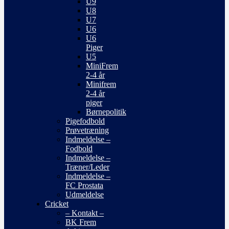
U9
U8
U7
U6
U6
Piger
U5
MiniFrem
2-4 år
Minifrem
2-4 år
piger
Børnepolitik
Pigefodbold
Prøvetræning
Indmeldelse –
Fodbold
Indmeldelse –
Træner/Leder
Indmeldelse –
FC Prostata
Udmeldelse
Cricket
– Kontakt –
BK Frem