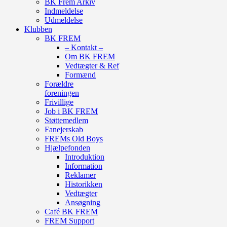
BK Frem Arkiv
Indmeldelse
Udmeldelse
Klubben
BK FREM
– Kontakt –
Om BK FREM
Vedtægter & Ref
Formænd
Forældre
foreningen
Frivillige
Job i BK FREM
Støttemedlem
Fanejerskab
FREMs Old Boys
Hjælpefonden
Introduktion
Information
Reklamer
Historikken
Vedtægter
Ansøgning
Café BK FREM
FREM Support