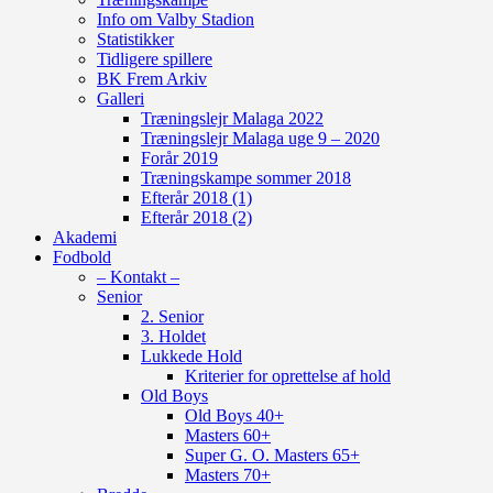
Info om Valby Stadion
Statistikker
Tidligere spillere
BK Frem Arkiv
Galleri
Træningslejr Malaga 2022
Træningslejr Malaga uge 9 – 2020
Forår 2019
Træningskampe sommer 2018
Efterår 2018 (1)
Efterår 2018 (2)
Akademi
Fodbold
– Kontakt –
Senior
2. Senior
3. Holdet
Lukkede Hold
Kriterier for oprettelse af hold
Old Boys
Old Boys 40+
Masters 60+
Super G. O. Masters 65+
Masters 70+