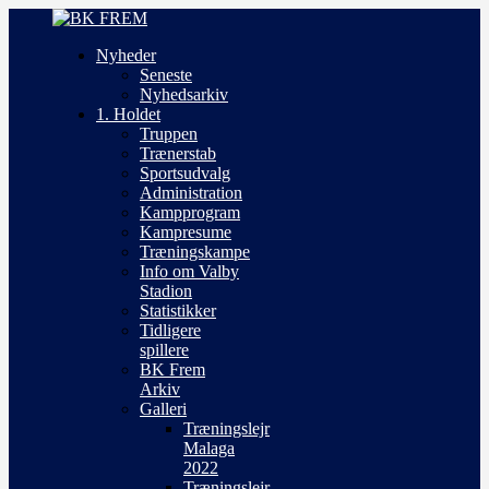
Nyheder
Seneste
Nyhedsarkiv
1. Holdet
Truppen
Trænerstab
Sportsudvalg
Administration
Kampprogram
Kampresume
Træningskampe
Info om Valby
Stadion
Statistikker
Tidligere
spillere
BK Frem
Arkiv
Galleri
Træningslejr
Malaga
2022
Træningslejr