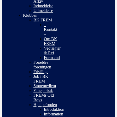
Arkiv
Indmeldelse
Udmeldelse
Klubben
BK FREM
–
Kontakt
–
Om BK
FREM
Vedtægter
& Ref
Formænd
Forældre
foreningen
Frivillige
Job i BK
FREM
Støttemedlem
Fanejerskab
FREMs Old
Boys
Hjælpefonden
Introduktion
Information