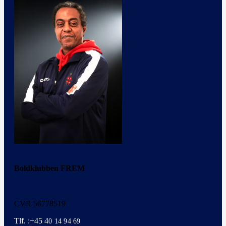
Boldklubben FREM
CVR 56778519
Tlf. :+45 4
0 14 94 69