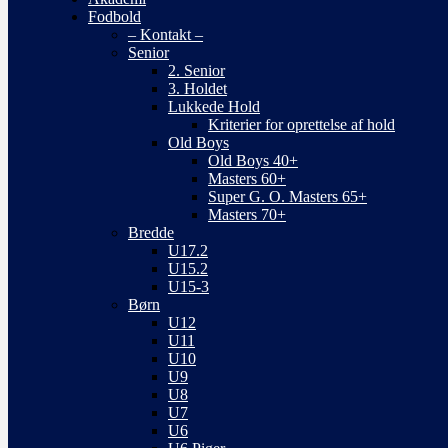
Fodbold
– Kontakt –
Senior
2. Senior
3. Holdet
Lukkede Hold
Kriterier for oprettelse af hold
Old Boys
Old Boys 40+
Masters 60+
Super G. O. Masters 65+
Masters 70+
Bredde
U17.2
U15.2
U15-3
Børn
U12
U11
U10
U9
U8
U7
U6