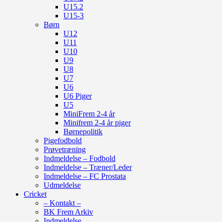
U15.2
U15-3
Børn
U12
U11
U10
U9
U8
U7
U6
U6 Piger
U5
MiniFrem 2-4 år
Minifrem 2-4 år piger
Børnepolitik
Pigefodbold
Prøvetræning
Indmeldelse – Fodbold
Indmeldelse – Træner/Leder
Indmeldelse – FC Prostata
Udmeldelse
Cricket
– Kontakt –
BK Frem Arkiv
Indmeldelse