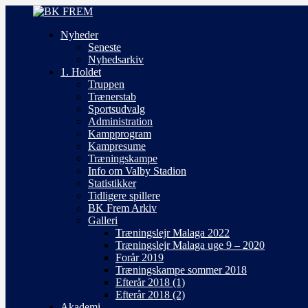
Nyheder
Seneste
Nyhedsarkiv
1. Holdet
Truppen
Trænerstab
Sportsudvalg
Administration
Kampprogram
Kampresume
Træningskampe
Info om Valby Stadion
Statistikker
Tidligere spillere
BK Frem Arkiv
Galleri
Træningslejr Malaga 2022
Træningslejr Malaga uge 9 – 2020
Forår 2019
Træningskampe sommer 2018
Efterår 2018 (1)
Efterår 2018 (2)
Akademi