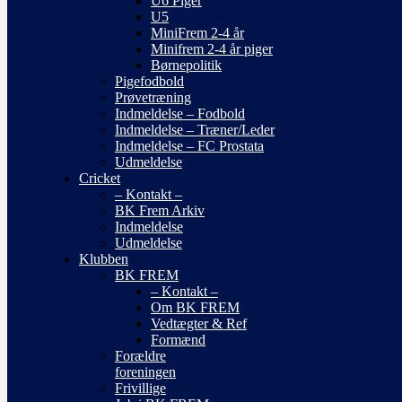
U6 Piger
U5
MiniFrem 2-4 år
Minifrem 2-4 år piger
Børnepolitik
Pigefodbold
Prøvetræning
Indmeldelse – Fodbold
Indmeldelse – Træner/Leder
Indmeldelse – FC Prostata
Udmeldelse
Cricket
– Kontakt –
BK Frem Arkiv
Indmeldelse
Udmeldelse
Klubben
BK FREM
– Kontakt –
Om BK FREM
Vedtægter & Ref
Formænd
Forældre
foreningen
Frivillige