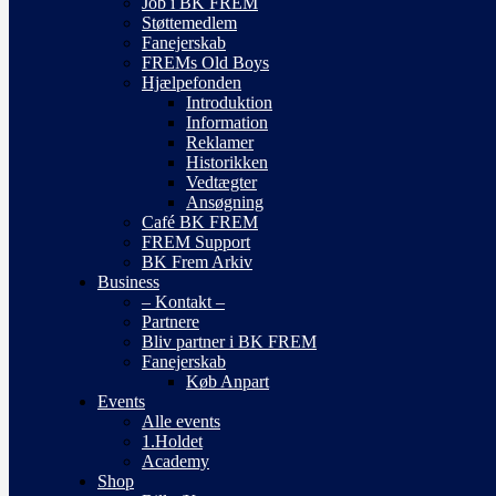
Job i BK FREM
Støttemedlem
Fanejerskab
FREMs Old Boys
Hjælpefonden
Introduktion
Information
Reklamer
Historikken
Vedtægter
Ansøgning
Café BK FREM
FREM Support
BK Frem Arkiv
Business
– Kontakt –
Partnere
Bliv partner i BK FREM
Fanejerskab
Køb Anpart
Events
Alle events
1.Holdet
Academy
Shop