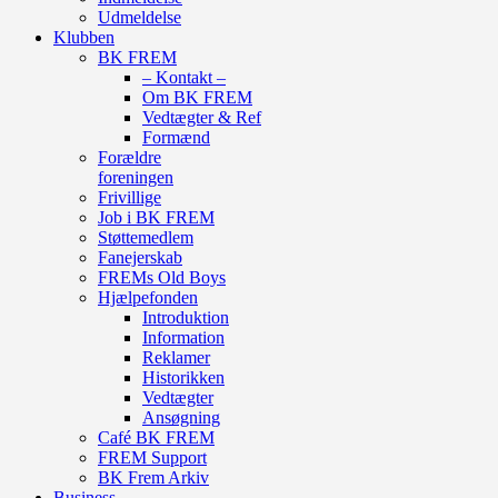
Udmeldelse
Klubben
BK FREM
– Kontakt –
Om BK FREM
Vedtægter & Ref
Formænd
Forældre
foreningen
Frivillige
Job i BK FREM
Støttemedlem
Fanejerskab
FREMs Old Boys
Hjælpefonden
Introduktion
Information
Reklamer
Historikken
Vedtægter
Ansøgning
Café BK FREM
FREM Support
BK Frem Arkiv
Business