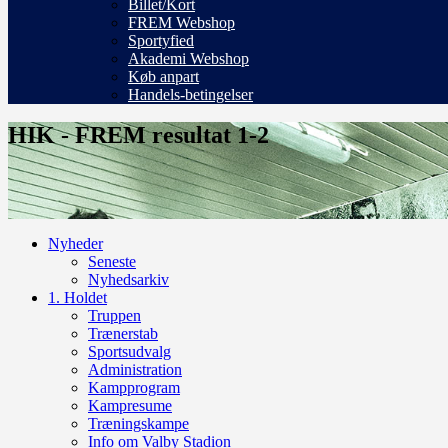
Billet/Kort
FREM Webshop
Sportyfied
Akademi Webshop
Køb anpart
Handels-betingelser
HIK - FREM resultat 1-2
Nyheder
Seneste
Nyhedsarkiv
1. Holdet
Truppen
Trænerstab
Sportsudvalg
Administration
Kampprogram
Kampresume
Træningskampe
Info om Valby Stadion