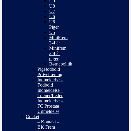
U9
U8
U7
U6
U6
Piger
U5
MiniFrem
2-4 år
Minifrem
2-4 år
piger
Børnepolitik
Pigefodbold
Prøvetræning
Indmeldelse –
Fodbold
Indmeldelse –
Træner/Leder
Indmeldelse –
FC Prostata
Udmeldelse
Cricket
– Kontakt –
BK Frem