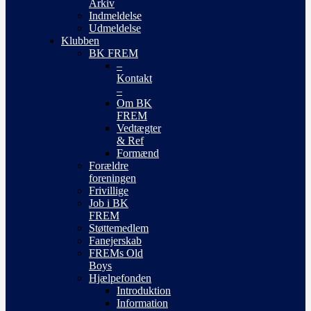
Arkiv
Indmeldelse
Udmeldelse
Klubben
BK FREM
–
Kontakt
–
Om BK
FREM
Vedtægter
& Ref
Formænd
Forældre
foreningen
Frivillige
Job i BK
FREM
Støttemedlem
Fanejerskab
FREMs Old
Boys
Hjælpefonden
Introduktion
Information