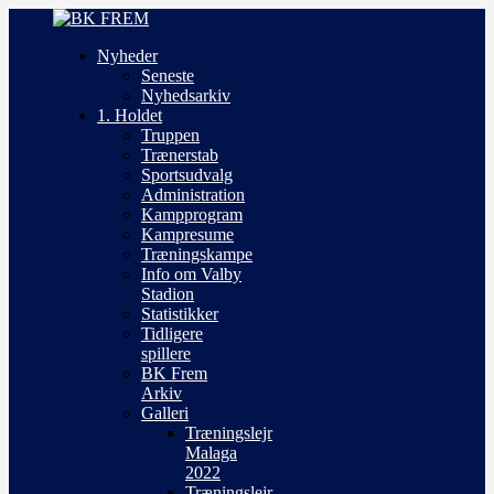
Nyheder
Seneste
Nyhedsarkiv
1. Holdet
Truppen
Trænerstab
Sportsudvalg
Administration
Kampprogram
Kampresume
Træningskampe
Info om Valby
Stadion
Statistikker
Tidligere
spillere
BK Frem
Arkiv
Galleri
Træningslejr
Malaga
2022
Træningslejr