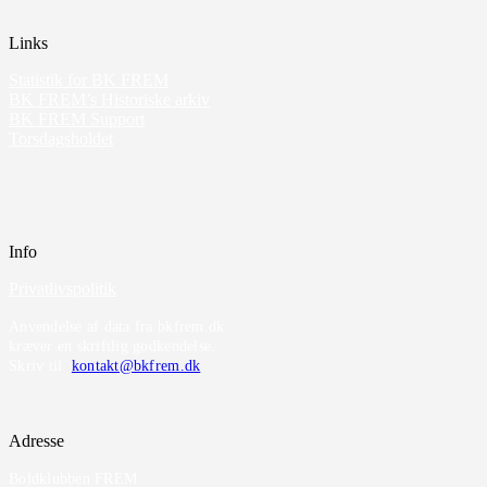
Links
Statistik for BK FREM
BK FREM’s Historiske arkiv
BK FREM Support
Torsdagsholdet
Info
Privatlivspolitik
Anvendelse af data fra bkfrem.dk
kræver en skriftlig godkendelse.
Skriv til
kontakt@bkfrem.dk
Adresse
Boldklubben FREM