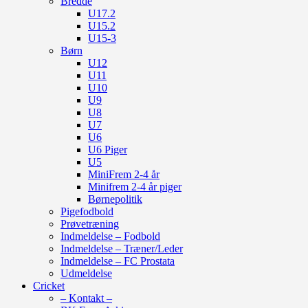
Bredde
U17.2
U15.2
U15-3
Børn
U12
U11
U10
U9
U8
U7
U6
U6 Piger
U5
MiniFrem 2-4 år
Minifrem 2-4 år piger
Børnepolitik
Pigefodbold
Prøvetræning
Indmeldelse – Fodbold
Indmeldelse – Træner/Leder
Indmeldelse – FC Prostata
Udmeldelse
Cricket
– Kontakt –