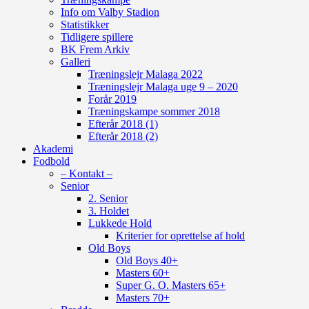
Info om Valby Stadion
Statistikker
Tidligere spillere
BK Frem Arkiv
Galleri
Træningslejr Malaga 2022
Træningslejr Malaga uge 9 – 2020
Forår 2019
Træningskampe sommer 2018
Efterår 2018 (1)
Efterår 2018 (2)
Akademi
Fodbold
– Kontakt –
Senior
2. Senior
3. Holdet
Lukkede Hold
Kriterier for oprettelse af hold
Old Boys
Old Boys 40+
Masters 60+
Super G. O. Masters 65+
Masters 70+