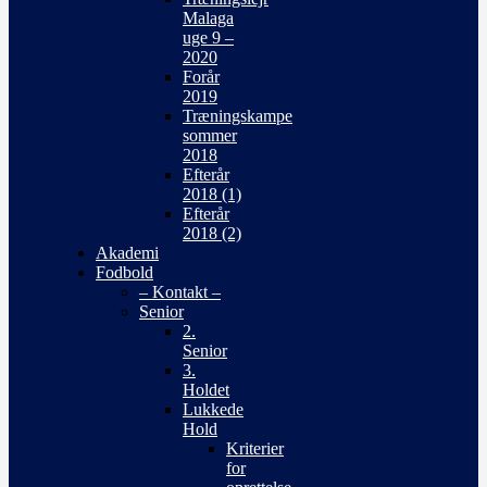
Malaga
uge 9 –
2020
Forår
2019
Træningskampe
sommer
2018
Efterår
2018 (1)
Efterår
2018 (2)
Akademi
Fodbold
– Kontakt –
Senior
2.
Senior
3.
Holdet
Lukkede
Hold
Kriterier
for