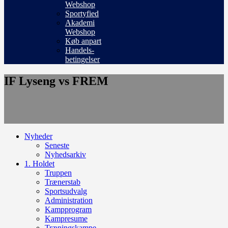
Webshop
Sportyfied
Akademi
Webshop
Køb anpart
Handels-
betingelser
IF Lyseng vs FREM
Nyheder
Seneste
Nyhedsarkiv
1. Holdet
Truppen
Trænerstab
Sportsudvalg
Administration
Kampprogram
Kampresume
Træningskampe