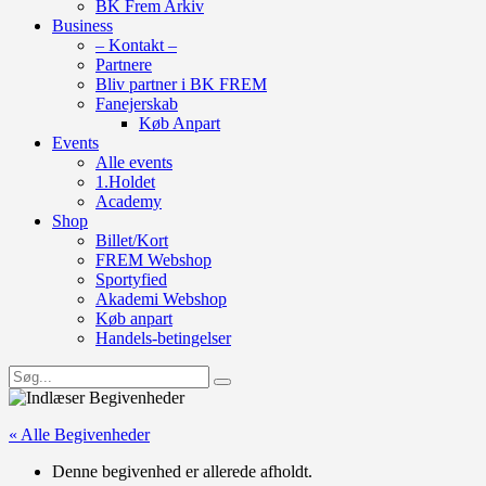
BK Frem Arkiv
Business
– Kontakt –
Partnere
Bliv partner i BK FREM
Fanejerskab
Køb Anpart
Events
Alle events
1.Holdet
Academy
Shop
Billet/Kort
FREM Webshop
Sportyfied
Akademi Webshop
Køb anpart
Handels-betingelser
« Alle Begivenheder
Denne begivenhed er allerede afholdt.