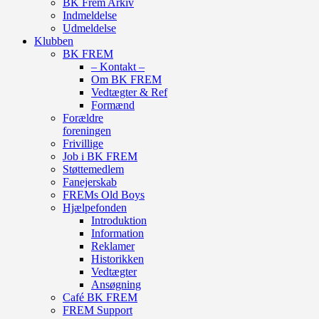
BK Frem Arkiv
Indmeldelse
Udmeldelse
Klubben
BK FREM
– Kontakt –
Om BK FREM
Vedtægter & Ref
Formænd
Forældre
foreningen
Frivillige
Job i BK FREM
Støttemedlem
Fanejerskab
FREMs Old Boys
Hjælpefonden
Introduktion
Information
Reklamer
Historikken
Vedtægter
Ansøgning
Café BK FREM
FREM Support