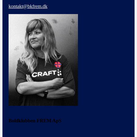
kontakt@bkfrem.dk
Boldklubben FREM ApS