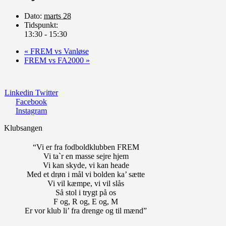
Dato:
marts 28
Tidspunkt:
13:30 - 15:30
«
FREM vs Vanløse
FREM vs FA2000
»
Linkedin
Twitter
Facebook
Instagram
Klubsangen
“Vi er fra fodboldklubben FREM
Vi ta`r en masse sejre hjem
Vi kan skyde, vi kan heade
Med et drøn i mål vi bolden ka’ sætte
Vi vil kæmpe, vi vil slås
Så stol i trygt på os
F og, R og, E og, M
Er vor klub li’ fra drenge og til mænd”