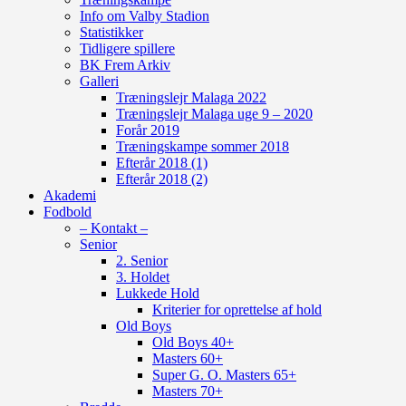
Info om Valby Stadion
Statistikker
Tidligere spillere
BK Frem Arkiv
Galleri
Træningslejr Malaga 2022
Træningslejr Malaga uge 9 – 2020
Forår 2019
Træningskampe sommer 2018
Efterår 2018 (1)
Efterår 2018 (2)
Akademi
Fodbold
– Kontakt –
Senior
2. Senior
3. Holdet
Lukkede Hold
Kriterier for oprettelse af hold
Old Boys
Old Boys 40+
Masters 60+
Super G. O. Masters 65+
Masters 70+