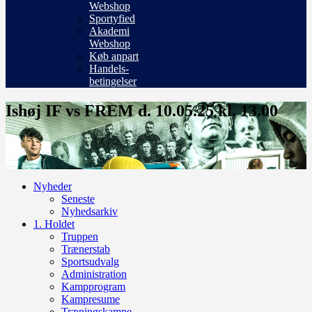
Webshop
Sportyfied
Akademi
Webshop
Køb anpart
Handels-
betingelser
Ishøj IF vs FREM d. 10.05.25 kl. 13.00
Nyheder
Seneste
Nyhedsarkiv
1. Holdet
Truppen
Trænerstab
Sportsudvalg
Administration
Kampprogram
Kampresume
Træningskampe