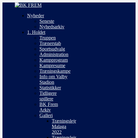
Nyheder
Seneste
Nyhedsarkiv
1. Holdet
Truppen
Trænerstab
Sportsudvalg
Administration
Kampprogram
Kampresume
Træningskampe
Info om Valby
Stadion
Statistikker
Tidligere
spillere
BK Frem
Arkiv
Galleri
Træningslejr
Malaga
2022
Træningslejr