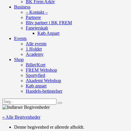
BK Frem Arkiv
Business
– Kontakt –
Partnere
Bliv partner i BK FREM
Fanejerskab
Køb Anpart
Events
Alle events
1.Holdet
Academy
Shop
Billet/Kort
FREM Webshop
Sportyfied
Akademi Webshop
Køb anpart
Handels-betingelser
« Alle Begivenheder
Denne begivenhed er allerede afholdt.