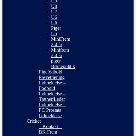
U9
U8
U7
U6
U6
Piger
U5
MiniFrem
2-4 år
Minifrem
2-4 år
piger
Børnepolitik
Pigefodbold
Prøvetræning
Indmeldelse –
Fodbold
Indmeldelse –
Træner/Leder
Indmeldelse –
FC Prostata
Udmeldelse
Cricket
– Kontakt –
BK Frem