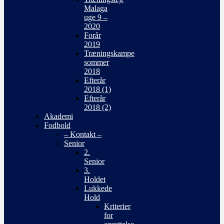
Malaga
uge 9 –
2020
Forår
2019
Træningskampe
sommer
2018
Efterår
2018 (1)
Efterår
2018 (2)
Akademi
Fodbold
– Kontakt –
Senior
2.
Senior
3.
Holdet
Lukkede
Hold
Kriterier
for