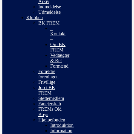
Arkiv
Indmeldelse
Udmeldelse
Klubben
BK FREM
–
Kontakt
–
Om BK
FREM
Vedtægter
& Ref
Formænd
Forældre
foreningen
Frivillige
Job i BK
FREM
Støttemedlem
Fanejerskab
FREMs Old
Boys
Hjælpefonden
Introduktion
Information