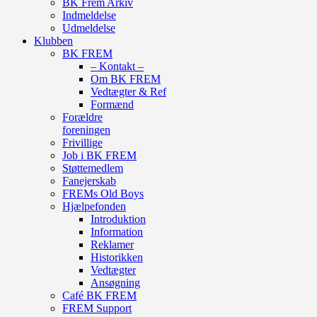
BK Frem Arkiv
Indmeldelse
Udmeldelse
Klubben
BK FREM
– Kontakt –
Om BK FREM
Vedtægter & Ref
Formænd
Forældre
foreningen
Frivillige
Job i BK FREM
Støttemedlem
Fanejerskab
FREMs Old Boys
Hjælpefonden
Introduktion
Information
Reklamer
Historikken
Vedtægter
Ansøgning
Café BK FREM
FREM Support