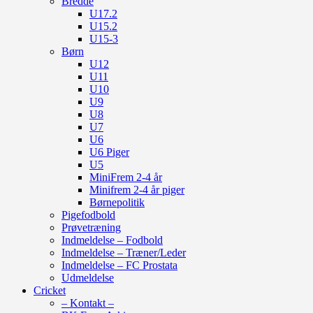
Bredde
U17.2
U15.2
U15-3
Børn
U12
U11
U10
U9
U8
U7
U6
U6 Piger
U5
MiniFrem 2-4 år
Minifrem 2-4 år piger
Børnepolitik
Pigefodbold
Prøvetræning
Indmeldelse – Fodbold
Indmeldelse – Træner/Leder
Indmeldelse – FC Prostata
Udmeldelse
Cricket
– Kontakt –