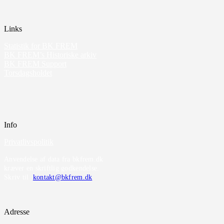
Links
Statistik for BK FREM
BK FREM’s Historiske arkiv
BK FREM Support
Torsdagsholdet
Info
Privatlivspolitik
Anvendelse af data fra bkfrem.dk
kræver en skriftlig godkendelse.
Skriv til
kontakt@bkfrem.dk
Adresse