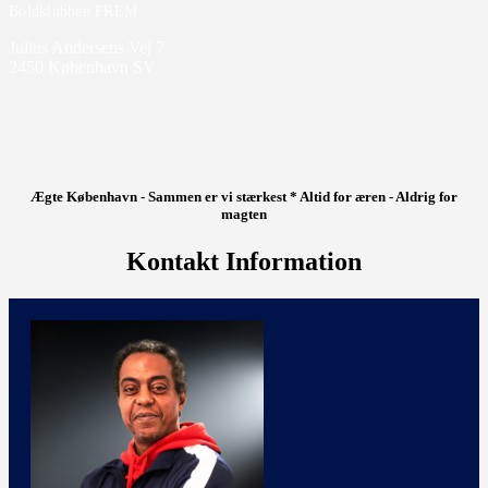
Boldklubben FREM
Julius Andersens Vej 7
2450 København SV
Ægte København - Sammen er vi stærkest * Altid for æren - Aldrig for
magten
Kontakt Information