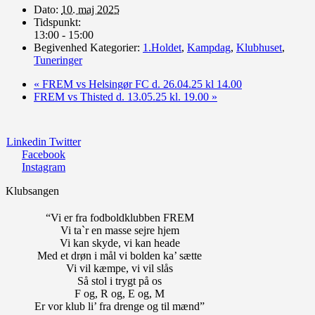
Dato:
10. maj 2025
Tidspunkt:
13:00 - 15:00
Begivenhed Kategorier:
1.Holdet
,
Kampdag
,
Klubhuset
,
Tuneringer
«
FREM vs Helsingør FC d. 26.04.25 kl 14.00
FREM vs Thisted d. 13.05.25 kl. 19.00
»
Linkedin
Twitter
Facebook
Instagram
Klubsangen
“Vi er fra fodboldklubben FREM
Vi ta`r en masse sejre hjem
Vi kan skyde, vi kan heade
Med et drøn i mål vi bolden ka’ sætte
Vi vil kæmpe, vi vil slås
Så stol i trygt på os
F og, R og, E og, M
Er vor klub li’ fra drenge og til mænd”