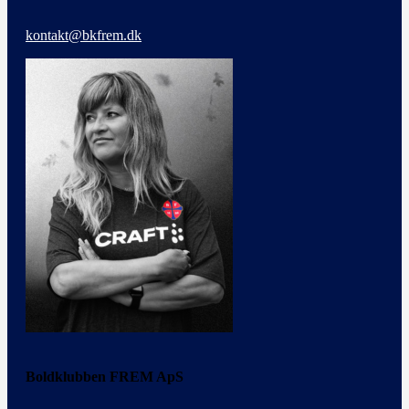
kontakt@bkfrem.dk
Boldklubben FREM ApS