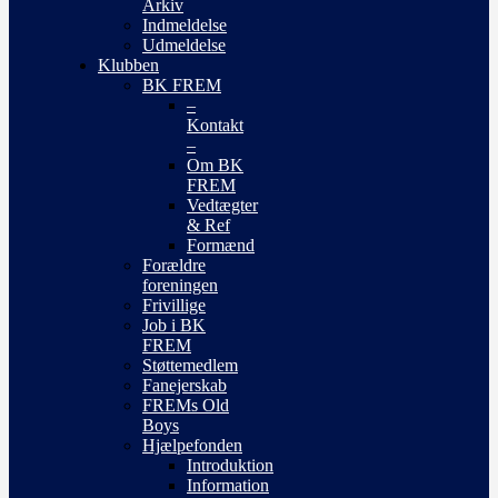
Arkiv
Indmeldelse
Udmeldelse
Klubben
BK FREM
–
Kontakt
–
Om BK
FREM
Vedtægter
& Ref
Formænd
Forældre
foreningen
Frivillige
Job i BK
FREM
Støttemedlem
Fanejerskab
FREMs Old
Boys
Hjælpefonden
Introduktion
Information