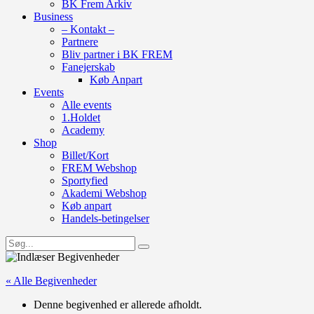
BK Frem Arkiv
Business
– Kontakt –
Partnere
Bliv partner i BK FREM
Fanejerskab
Køb Anpart
Events
Alle events
1.Holdet
Academy
Shop
Billet/Kort
FREM Webshop
Sportyfied
Akademi Webshop
Køb anpart
Handels-betingelser
« Alle Begivenheder
Denne begivenhed er allerede afholdt.