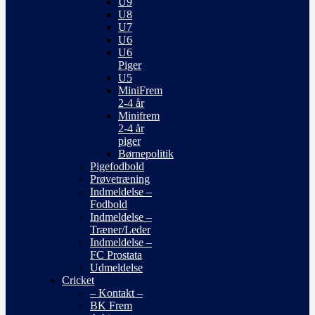
U9
U8
U7
U6
U6
Piger
U5
MiniFrem
2-4 år
Minifrem
2-4 år
piger
Børnepolitik
Pigefodbold
Prøvetræning
Indmeldelse –
Fodbold
Indmeldelse –
Træner/Leder
Indmeldelse –
FC Prostata
Udmeldelse
Cricket
– Kontakt –
BK Frem