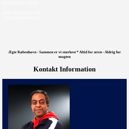
Boldklubben FREM
Julius Andersens Vej 7
2450 København SV
Ægte København - Sammen er vi stærkest * Altid for æren - Aldrig for
magten
Kontakt Information