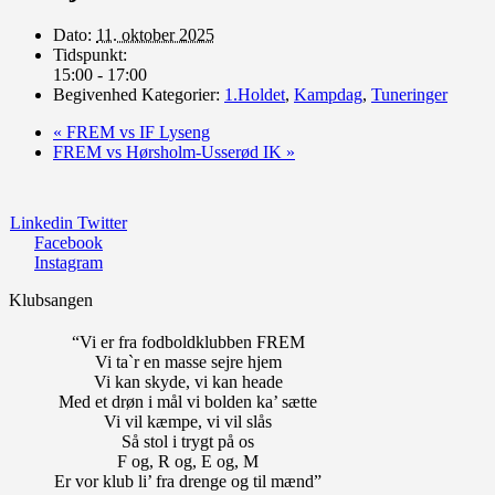
Dato:
11. oktober 2025
Tidspunkt:
15:00 - 17:00
Begivenhed Kategorier:
1.Holdet
,
Kampdag
,
Tuneringer
«
FREM vs IF Lyseng
FREM vs Hørsholm-Usserød IK
»
Linkedin
Twitter
Facebook
Instagram
Klubsangen
“Vi er fra fodboldklubben FREM
Vi ta`r en masse sejre hjem
Vi kan skyde, vi kan heade
Med et drøn i mål vi bolden ka’ sætte
Vi vil kæmpe, vi vil slås
Så stol i trygt på os
F og, R og, E og, M
Er vor klub li’ fra drenge og til mænd”