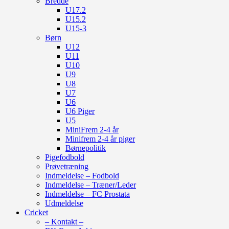
Bredde
U17.2
U15.2
U15-3
Børn
U12
U11
U10
U9
U8
U7
U6
U6 Piger
U5
MiniFrem 2-4 år
Minifrem 2-4 år piger
Børnepolitik
Pigefodbold
Prøvetræning
Indmeldelse – Fodbold
Indmeldelse – Træner/Leder
Indmeldelse – FC Prostata
Udmeldelse
Cricket
– Kontakt –