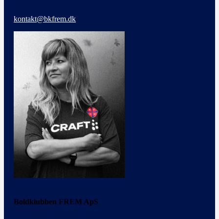
kontakt@bkfrem.dk
Boldklubben FREM ApS