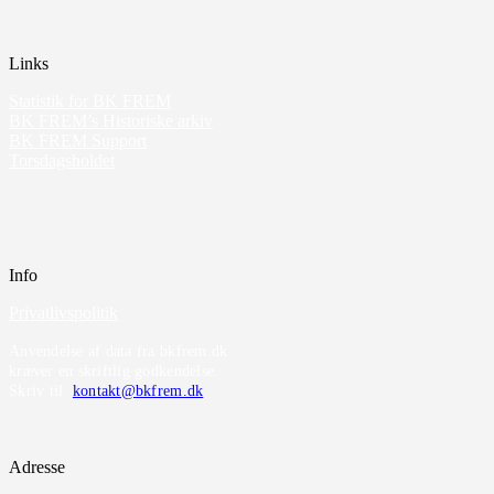
Links
Statistik for BK FREM
BK FREM’s Historiske arkiv
BK FREM Support
Torsdagsholdet
Info
Privatlivspolitik
Anvendelse af data fra bkfrem.dk
kræver en skriftlig godkendelse.
Skriv til
kontakt@bkfrem.dk
Adresse