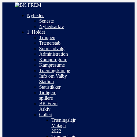
Nyheder
Seneste
Nyhedsarkiv
1. Holdet
Truppen
Trænerstab
Sportsudvalg
Administration
Kampprogram
Kampresume
Træningskampe
Info om Valby
Stadion
Statistikker
Tidligere
spillere
BK Frem
Arkiv
Galleri
Træningslejr
Malaga
2022
Træningslejr