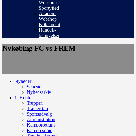
Webshop
Sportyfied
Akademi
Webshop
Køb anpart
Handels-
betingelser
Nykøbing FC vs FREM
Nyheder
Seneste
Nyhedsarkiv
1. Holdet
Truppen
Trænerstab
Sportsudvalg
Administration
Kampprogram
Kampresume
Træningskampe