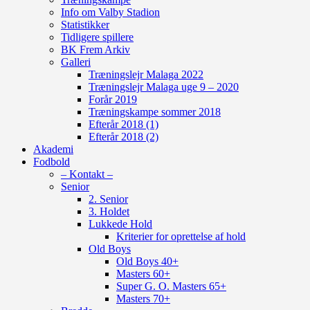
Info om Valby Stadion
Statistikker
Tidligere spillere
BK Frem Arkiv
Galleri
Træningslejr Malaga 2022
Træningslejr Malaga uge 9 – 2020
Forår 2019
Træningskampe sommer 2018
Efterår 2018 (1)
Efterår 2018 (2)
Akademi
Fodbold
– Kontakt –
Senior
2. Senior
3. Holdet
Lukkede Hold
Kriterier for oprettelse af hold
Old Boys
Old Boys 40+
Masters 60+
Super G. O. Masters 65+
Masters 70+