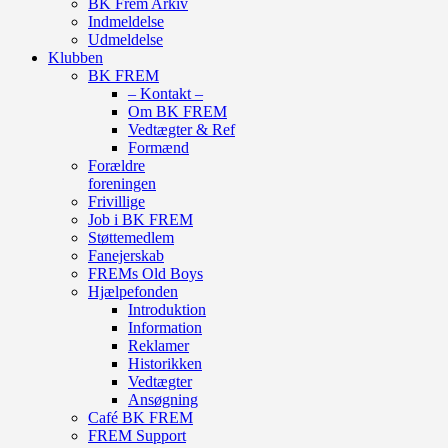
BK Frem Arkiv
Indmeldelse
Udmeldelse
Klubben
BK FREM
– Kontakt –
Om BK FREM
Vedtægter & Ref
Formænd
Forældre
foreningen
Frivillige
Job i BK FREM
Støttemedlem
Fanejerskab
FREMs Old Boys
Hjælpefonden
Introduktion
Information
Reklamer
Historikken
Vedtægter
Ansøgning
Café BK FREM
FREM Support