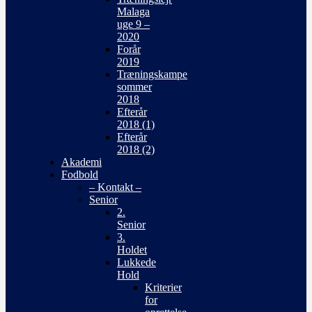
Malaga
uge 9 –
2020
Forår
2019
Træningskampe
sommer
2018
Efterår
2018 (1)
Efterår
2018 (2)
Akademi
Fodbold
– Kontakt –
Senior
2.
Senior
3.
Holdet
Lukkede
Hold
Kriterier
for