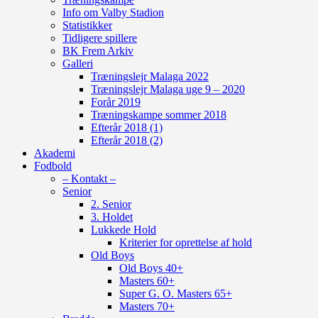
Info om Valby Stadion
Statistikker
Tidligere spillere
BK Frem Arkiv
Galleri
Træningslejr Malaga 2022
Træningslejr Malaga uge 9 – 2020
Forår 2019
Træningskampe sommer 2018
Efterår 2018 (1)
Efterår 2018 (2)
Akademi
Fodbold
– Kontakt –
Senior
2. Senior
3. Holdet
Lukkede Hold
Kriterier for oprettelse af hold
Old Boys
Old Boys 40+
Masters 60+
Super G. O. Masters 65+
Masters 70+