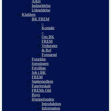
Arkiv
Indmeldelse
Udmeldelse
Klubben
BK FREM
–
Kontakt
–
Om BK
FREM
Vedtægter
& Ref
Formænd
Forældre
foreningen
Frivillige
Job i BK
FREM
Støttemedlem
Fanejerskab
FREMs Old
Boys
Hjælpefonden
Introduktion
Information