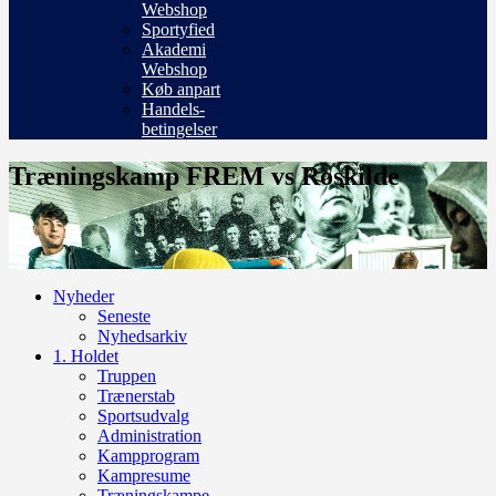
Webshop
Sportyfied
Akademi
Webshop
Køb anpart
Handels-
betingelser
Træningskamp FREM vs Roskilde
Nyheder
Seneste
Nyhedsarkiv
1. Holdet
Truppen
Trænerstab
Sportsudvalg
Administration
Kampprogram
Kampresume
Træningskampe