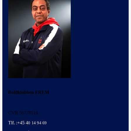
Boldklubben FREM
CVR 56778519
Tlf. :+45 4
0 14 94 69