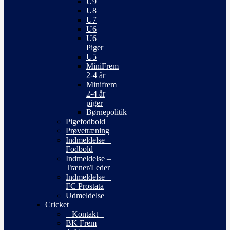
U9
U8
U7
U6
U6
Piger
U5
MiniFrem
2-4 år
Minifrem
2-4 år
piger
Børnepolitik
Pigefodbold
Prøvetræning
Indmeldelse –
Fodbold
Indmeldelse –
Træner/Leder
Indmeldelse –
FC Prostata
Udmeldelse
Cricket
– Kontakt –
BK Frem