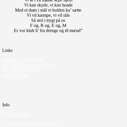
Vi kan skyde, vi kan heade
Med et drøn i mål vi bolden ka’ sætte
Vi vil kæmpe, vi vil slås
Så stol i trygt på os
F og, R og, E og, M
Er vor klub li’ fra drenge og til mænd”
Links
Statistik for BK FREM
BK FREM’s Historiske arkiv
BK FREM Support
Torsdagsholdet
Info
Privatlivspolitik
Anvendelse af data fra bkfrem.dk