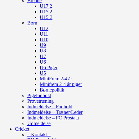
Bredde
U17.2
U15.2
U15-3
Børn
U12
U11
U10
U9
U8
U7
U6
U6 Piger
U5
MiniFrem 2-4 år
Minifrem 2-4 år piger
Børnepolitik
Pigefodbold
Prøvetræning
Indmeldelse – Fodbold
Indmeldelse – Træner/Leder
Indmeldelse – FC Prostata
Udmeldelse
Cricket
– Kontakt –