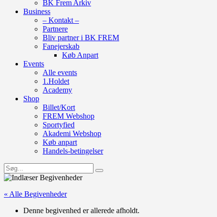
BK Frem Arkiv
Business
– Kontakt –
Partnere
Bliv partner i BK FREM
Fanejerskab
Køb Anpart
Events
Alle events
1.Holdet
Academy
Shop
Billet/Kort
FREM Webshop
Sportyfied
Akademi Webshop
Køb anpart
Handels-betingelser
« Alle Begivenheder
Denne begivenhed er allerede afholdt.