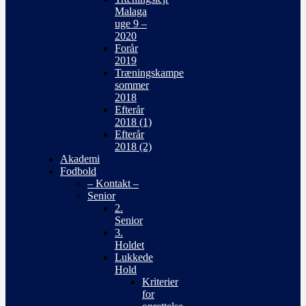
Malaga
uge 9 –
2020
Forår
2019
Træningskampe
sommer
2018
Efterår
2018 (1)
Efterår
2018 (2)
Akademi
Fodbold
– Kontakt –
Senior
2.
Senior
3.
Holdet
Lukkede
Hold
Kriterier
for