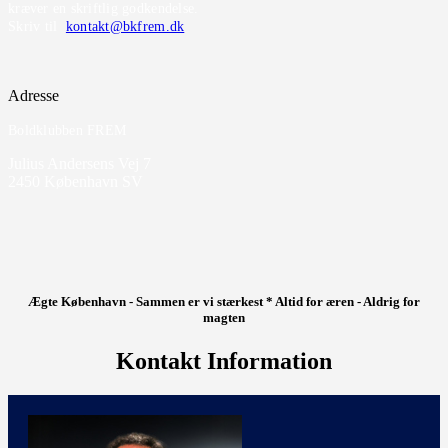
kræver en skriftlig godkendelse.
Skriv til
kontakt@bkfrem.dk
Adresse
Boldklubben FREM
Julius Andersens Vej 7
2450 København SV
Ægte København - Sammen er vi stærkest * Altid for æren - Aldrig for
magten
Kontakt Information