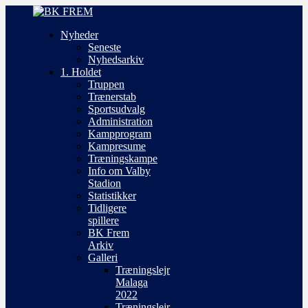
Nyheder
Seneste
Nyhedsarkiv
1. Holdet
Truppen
Trænerstab
Sportsudvalg
Administration
Kampprogram
Kampresume
Træningskampe
Info om Valby
Stadion
Statistikker
Tidligere
spillere
BK Frem
Arkiv
Galleri
Træningslejr
Malaga
2022
Træningslejr