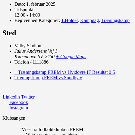
Dato:
1. februar 2025
Tidspunkt:
12:00 - 14:00
Begivenhed Kategorier:
1.Holdet
,
Kampdag
,
Træningskamp
Sted
Valby Stadion
Julius Andersens Vej 1
København SV
,
2450
+ Google Maps
Telefon
41111886
«
Træningskamp FREM vs Hvidovre IF Resultat 0-5
Træningskamp FREM vs Sundby
»
Linkedin
Twitter
Facebook
Instagram
Klubsangen
“Vi er fra fodboldklubben FREM
Vi ta`r en masse sejre hjem