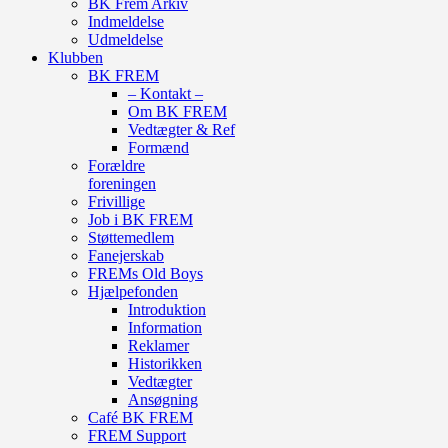
BK Frem Arkiv
Indmeldelse
Udmeldelse
Klubben
BK FREM
– Kontakt –
Om BK FREM
Vedtægter & Ref
Formænd
Forældre
foreningen
Frivillige
Job i BK FREM
Støttemedlem
Fanejerskab
FREMs Old Boys
Hjælpefonden
Introduktion
Information
Reklamer
Historikken
Vedtægter
Ansøgning
Café BK FREM
FREM Support