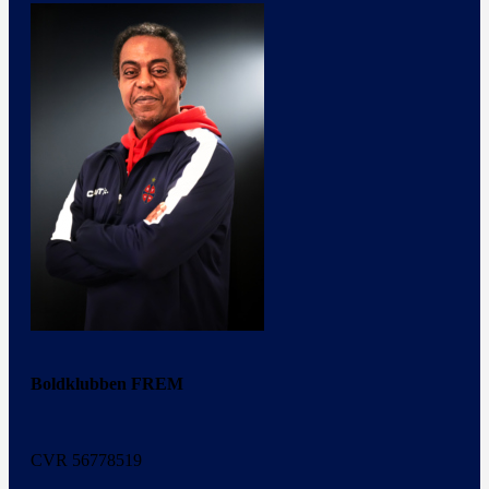
Boldklubben FREM
CVR 56778519