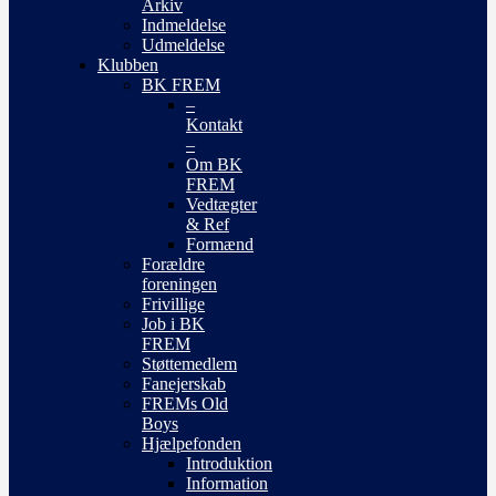
Arkiv
Indmeldelse
Udmeldelse
Klubben
BK FREM
–
Kontakt
–
Om BK
FREM
Vedtægter
& Ref
Formænd
Forældre
foreningen
Frivillige
Job i BK
FREM
Støttemedlem
Fanejerskab
FREMs Old
Boys
Hjælpefonden
Introduktion
Information