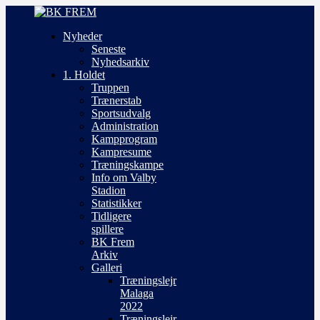
Nyheder
Seneste
Nyhedsarkiv
1. Holdet
Truppen
Trænerstab
Sportsudvalg
Administration
Kampprogram
Kampresume
Træningskampe
Info om Valby
Stadion
Statistikker
Tidligere
spillere
BK Frem
Arkiv
Galleri
Træningslejr
Malaga
2022
Træningslejr