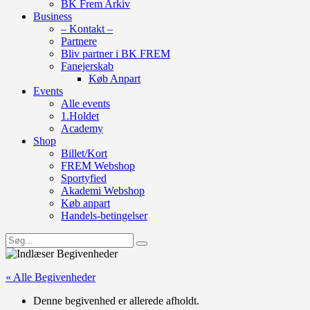
BK Frem Arkiv
Business
– Kontakt –
Partnere
Bliv partner i BK FREM
Fanejerskab
Køb Anpart
Events
Alle events
1.Holdet
Academy
Shop
Billet/Kort
FREM Webshop
Sportyfied
Akademi Webshop
Køb anpart
Handels-betingelser
« Alle Begivenheder
Denne begivenhed er allerede afholdt.