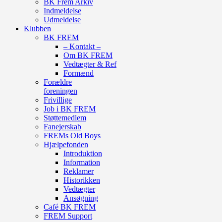
BK Frem Arkiv
Indmeldelse
Udmeldelse
Klubben
BK FREM
– Kontakt –
Om BK FREM
Vedtægter & Ref
Formænd
Forældre
foreningen
Frivillige
Job i BK FREM
Støttemedlem
Fanejerskab
FREMs Old Boys
Hjælpefonden
Introduktion
Information
Reklamer
Historikken
Vedtægter
Ansøgning
Café BK FREM
FREM Support