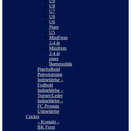
U9
U8
U7
U6
U6
Piger
U5
MiniFrem
2-4 år
Minifrem
2-4 år
piger
Børnepolitik
Pigefodbold
Prøvetræning
Indmeldelse –
Fodbold
Indmeldelse –
Træner/Leder
Indmeldelse –
FC Prostata
Udmeldelse
Cricket
– Kontakt –
BK Frem