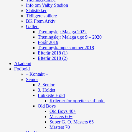
Info om Valby Stadion
Statistikker
Tidligere spillere
BK Frem Arkiv
Galleri
Træningslejr Malaga 2022
Træningslejr Malaga uge 9 – 2020
Forår 2019
Træningskampe sommer 2018
Efterår 2018 (1)
Efterår 2018 (2)
Akademi
Fodbold
– Kontakt –
Senior
2. Senior
3. Holdet
Lukkede Hold
Kriterier for oprettelse af hold
Old Boys
Old Boys 40+
Masters 60+
Super G. O. Masters 65+
Masters 70+