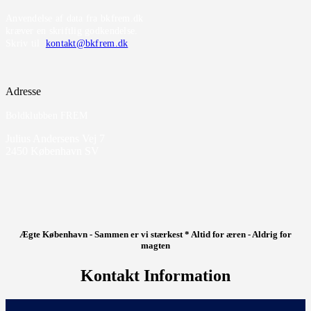
Anvendelse af data fra bkfrem.dk
kræver en skriftlig godkendelse.
Skriv til
kontakt@bkfrem.dk
Adresse
Boldklubben FREM
Julius Andersens Vej 7
2450 København SV
Ægte København - Sammen er vi stærkest * Altid for æren - Aldrig for
magten
Kontakt Information