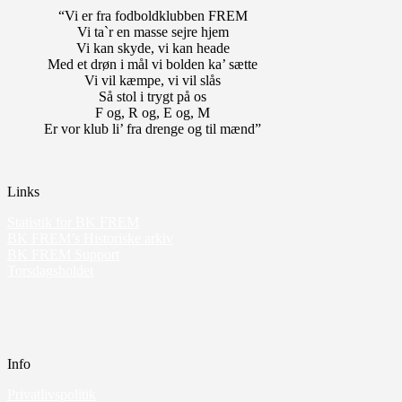
“Vi er fra fodboldklubben FREM
Vi ta`r en masse sejre hjem
Vi kan skyde, vi kan heade
Med et drøn i mål vi bolden ka’ sætte
Vi vil kæmpe, vi vil slås
Så stol i trygt på os
F og, R og, E og, M
Er vor klub li’ fra drenge og til mænd”
Links
Statistik for BK FREM
BK FREM’s Historiske arkiv
BK FREM Support
Torsdagsholdet
Info
Privatlivspolitik