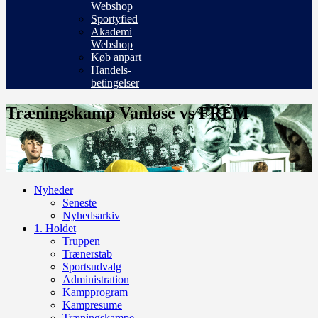
Webshop
Sportyfied
Akademi
Webshop
Køb anpart
Handels-
betingelser
Træningskamp Vanløse vs FREM
Nyheder
Seneste
Nyhedsarkiv
1. Holdet
Truppen
Trænerstab
Sportsudvalg
Administration
Kampprogram
Kampresume
Træningskampe