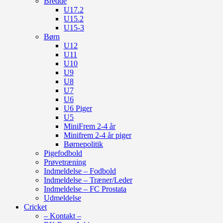
Bredde
U17.2
U15.2
U15-3
Børn
U12
U11
U10
U9
U8
U7
U6
U6 Piger
U5
MiniFrem 2-4 år
Minifrem 2-4 år piger
Børnepolitik
Pigefodbold
Prøvetræning
Indmeldelse – Fodbold
Indmeldelse – Træner/Leder
Indmeldelse – FC Prostata
Udmeldelse
Cricket
– Kontakt –