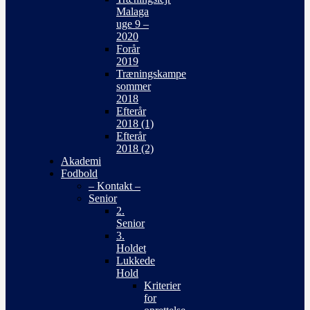
Malaga
uge 9 –
2020
Forår
2019
Træningskampe
sommer
2018
Efterår
2018 (1)
Efterår
2018 (2)
Akademi
Fodbold
– Kontakt –
Senior
2.
Senior
3.
Holdet
Lukkede
Hold
Kriterier
for