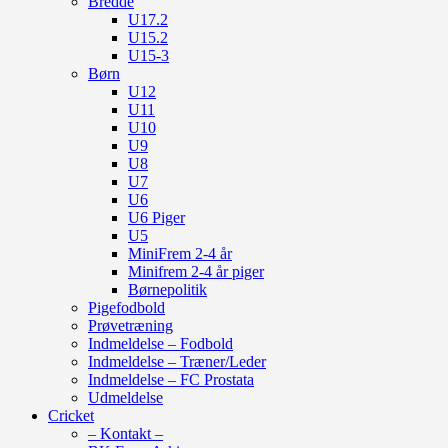
Bredde
U17.2
U15.2
U15-3
Børn
U12
U11
U10
U9
U8
U7
U6
U6 Piger
U5
MiniFrem 2-4 år
Minifrem 2-4 år piger
Børnepolitik
Pigefodbold
Prøvetræning
Indmeldelse – Fodbold
Indmeldelse – Træner/Leder
Indmeldelse – FC Prostata
Udmeldelse
Cricket
– Kontakt –