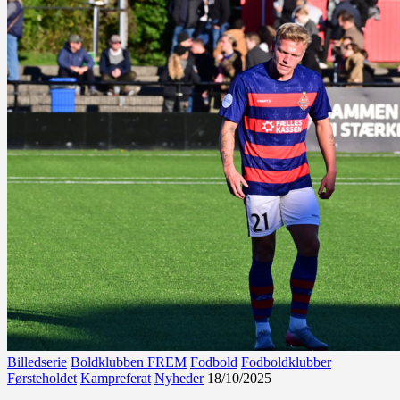
Billedserie
Boldklubben FREM
Fodbold
Fodboldklubber
Førsteholdet
Kampreferat
Nyheder
18/10/2025