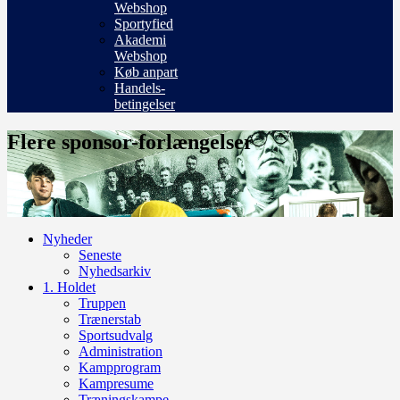
Webshop
Sportyfied
Akademi
Webshop
Køb anpart
Handels-
betingelser
Flere sponsor-forlængelser
Nyheder
Seneste
Nyhedsarkiv
1. Holdet
Truppen
Trænerstab
Sportsudvalg
Administration
Kampprogram
Kampresume
Træningskampe