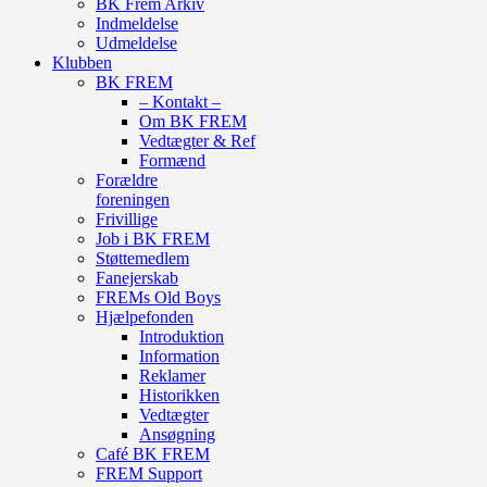
BK Frem Arkiv
Indmeldelse
Udmeldelse
Klubben
BK FREM
– Kontakt –
Om BK FREM
Vedtægter & Ref
Formænd
Forældre
foreningen
Frivillige
Job i BK FREM
Støttemedlem
Fanejerskab
FREMs Old Boys
Hjælpefonden
Introduktion
Information
Reklamer
Historikken
Vedtægter
Ansøgning
Café BK FREM
FREM Support