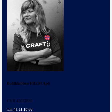
Boldklubben FREM ApS
CVR 42027839
Tlf. 41 11 18 86