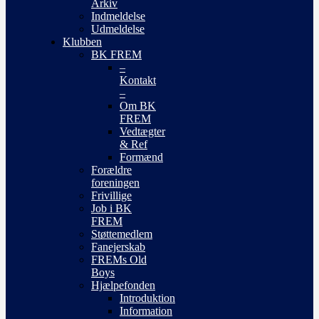
Arkiv
Indmeldelse
Udmeldelse
Klubben
BK FREM
–
Kontakt
–
Om BK
FREM
Vedtægter
& Ref
Formænd
Forældre
foreningen
Frivillige
Job i BK
FREM
Støttemedlem
Fanejerskab
FREMs Old
Boys
Hjælpefonden
Introduktion
Information