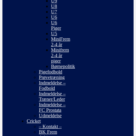
U9
U8
U7
U6
U6
Piger
U5
MiniFrem
2-4 år
Minifrem
2-4 år
piger
Børnepolitik
Pigefodbold
Prøvetræning
Indmeldelse –
Fodbold
Indmeldelse –
Træner/Leder
Indmeldelse –
FC Prostata
Udmeldelse
Cricket
– Kontakt –
BK Frem