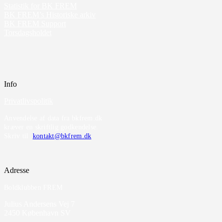
Statistik for BK FREM
BK FREM’s Historiske arkiv
BK FREM Support
Torsdagsholdet
Info
Privatlivspolitik
Anvendelse af data fra bkfrem.dk
kræver en skriftlig godkendelse.
Skriv til
kontakt@bkfrem.dk
Adresse
Boldklubben FREM
Julius Andersens Vej 7
2450 København SV