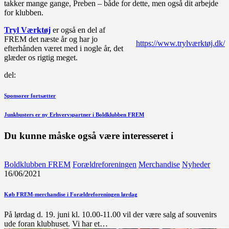
takker mange gange, Preben – både for dette, men også dit arbejde
for klubben.
Tryl Værktøj
er også en del af
FREM det næste år og har jo
https://www.trylværktøj.dk/
efterhånden været med i nogle år, det
glæder os rigtig meget.
del:
Indlægsnavigation
Forrige
Sponsorer fortsætter
indlæg
Næste
Junkbusters er ny Erhvervspartner i Boldklubben FREM
indlæg
Du kunne måske også være interesseret i
Boldklubben FREM
Forældreforeningen
Merchandise
Nyheder
16/06/2021
Køb FREM-merchandise i Forældreforeningen lørdag
På lørdag d. 19. juni kl. 10.00-11.00 vil der være salg af souvenirs
ude foran klubhuset. Vi har et…