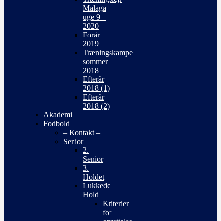
Malaga
uge 9 –
2020
Forår
2019
Træningskampe
sommer
2018
Efterår
2018 (1)
Efterår
2018 (2)
Akademi
Fodbold
– Kontakt –
Senior
2.
Senior
3.
Holdet
Lukkede
Hold
Kriterier
for