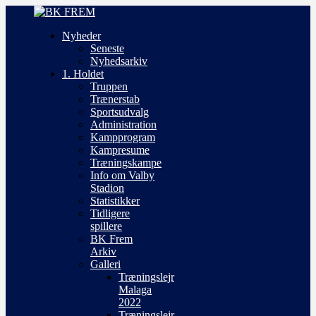
Nyheder
Seneste
Nyhedsarkiv
1. Holdet
Truppen
Trænerstab
Sportsudvalg
Administration
Kampprogram
Kampresume
Træningskampe
Info om Valby
Stadion
Statistikker
Tidligere
spillere
BK Frem
Arkiv
Galleri
Træningslejr
Malaga
2022
Træningslejr