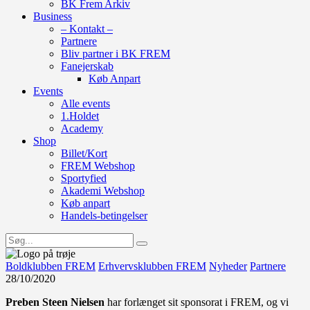
BK Frem Arkiv
Business
– Kontakt –
Partnere
Bliv partner i BK FREM
Fanejerskab
Køb Anpart
Events
Alle events
1.Holdet
Academy
Shop
Billet/Kort
FREM Webshop
Sportyfied
Akademi Webshop
Køb anpart
Handels-betingelser
Boldklubben FREM
Erhvervsklubben FREM
Nyheder
Partnere
28/10/2020
Preben Steen Nielsen
har forlænget sit sponsorat i FREM, og vi