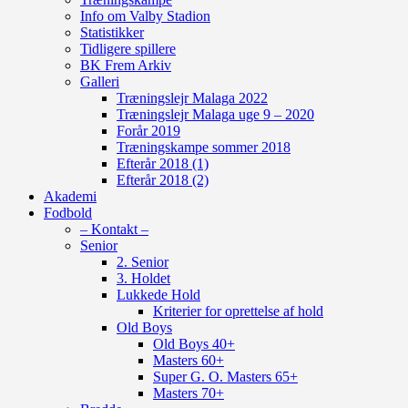
Info om Valby Stadion
Statistikker
Tidligere spillere
BK Frem Arkiv
Galleri
Træningslejr Malaga 2022
Træningslejr Malaga uge 9 – 2020
Forår 2019
Træningskampe sommer 2018
Efterår 2018 (1)
Efterår 2018 (2)
Akademi
Fodbold
– Kontakt –
Senior
2. Senior
3. Holdet
Lukkede Hold
Kriterier for oprettelse af hold
Old Boys
Old Boys 40+
Masters 60+
Super G. O. Masters 65+
Masters 70+