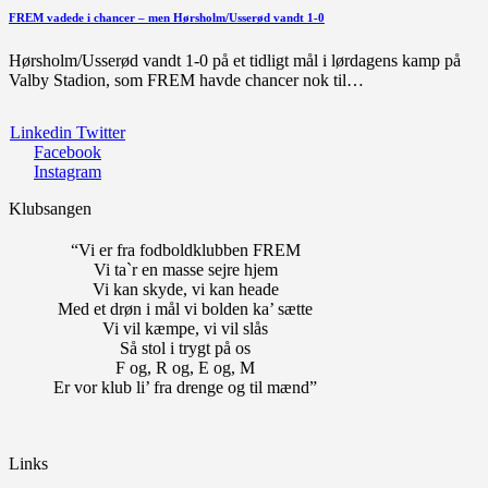
FREM vadede i chancer – men Hørsholm/Usserød vandt 1-0
Hørsholm/Usserød vandt 1-0 på et tidligt mål i lørdagens kamp på
Valby Stadion, som FREM havde chancer nok til…
Linkedin
Twitter
Facebook
Instagram
Klubsangen
“Vi er fra fodboldklubben FREM
Vi ta`r en masse sejre hjem
Vi kan skyde, vi kan heade
Med et drøn i mål vi bolden ka’ sætte
Vi vil kæmpe, vi vil slås
Så stol i trygt på os
F og, R og, E og, M
Er vor klub li’ fra drenge og til mænd”
Links