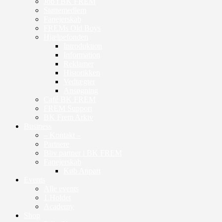
Job i BK FREM
Støttemedlem
Fanejerskab
FREMs Old Boys
Hjælpefonden
Introduktion
Information
Reklamer
Historikken
Vedtægter
Ansøgning
Café BK FREM
FREM Support
BK Frem Arkiv
Business
– Kontakt –
Partnere
Bliv partner i BK FREM
Fanejerskab
Køb Anpart
Events
Alle events
1.Holdet
Academy
Shop