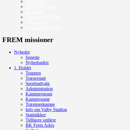
Billet/Kort
FREM Webshop
Sportyfied
Akademi Webshop
Køb anpart
Handels-betingelser
FREM missioner
Nyheder
Seneste
Nyhedsarkiv
1. Holdet
Truppen
Trænerstab
Sportsudvalg
Administration
Kampprogram
Kampresume
Træningskampe
Info om Valby Stadion
Statistikker
Tidligere spillere
BK Frem Arkiv