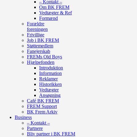
– Kontakt –
Om BK FREM
Vedtægter & Ref
Formænd
Forældre
foreningen
Frivillige
Job i BK FREM
Støttemedlem
Fanejerskab
FREMs Old Boys
Hjælpefonden
Introduktion
Information
Reklamer
Historikken
Vedtægter
Ansøgning
Café BK FREM
FREM Support
BK Frem Arkiv
Business
– Kontakt –
Partnere
Bliv partner i BK FREM