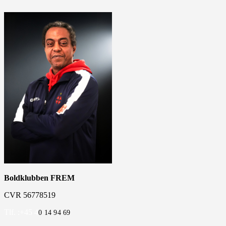
Boldklubben FREM
CVR 56778519
Tlf. :+45 4
0 14 94 69