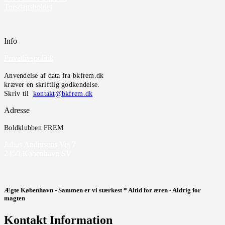
Torsdagsholdet
Info
Privatlivspolitik
Anvendelse af data fra bkfrem.dk
kræver en skriftlig godkendelse.
Skriv til
kontakt@bkfrem.dk
Adresse
Boldklubben FREM
Julius Andersens Vej 7
2450 København SV
Ægte København - Sammen er vi stærkest * Altid for æren - Aldrig for
magten
Kontakt Information