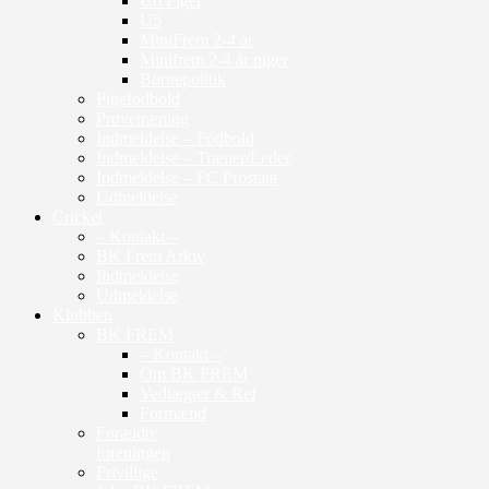
U6 Piger
U5
MiniFrem 2-4 år
Minifrem 2-4 år piger
Børnepolitik
Pigefodbold
Prøvetræning
Indmeldelse – Fodbold
Indmeldelse – Træner/Leder
Indmeldelse – FC Prostata
Udmeldelse
Cricket
– Kontakt –
BK Frem Arkiv
Indmeldelse
Udmeldelse
Klubben
BK FREM
– Kontakt –
Om BK FREM
Vedtægter & Ref
Formænd
Forældre
foreningen
Frivillige