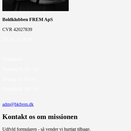
Boldklubben FREM ApS
CVR 42027839
Tlf. 41 11 18 86
Telefontid:
Mandag kl. 10 – 14
Tirsdag kl. 10- 14
Torsdag kl. 10 – 14
adm@bkfrem.dk
Kontakt os om missionen
Udfyld formularen - så vender vi hurtigt tilbage.