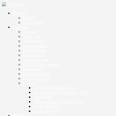
Nyheder
Seneste
Nyhedsarkiv
1. Holdet
Truppen
Trænerstab
Sportsudvalg
Administration
Kampprogram
Kampresume
Træningskampe
Info om Valby Stadion
Statistikker
Tidligere spillere
BK Frem Arkiv
Galleri
Træningslejr Malaga 2022
Træningslejr Malaga uge 9 – 2020
Forår 2019
Træningskampe sommer 2018
Efterår 2018 (1)
Efterår 2018 (2)
Akademi