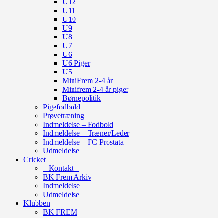
U12
U11
U10
U9
U8
U7
U6
U6 Piger
U5
MiniFrem 2-4 år
Minifrem 2-4 år piger
Børnepolitik
Pigefodbold
Prøvetræning
Indmeldelse – Fodbold
Indmeldelse – Træner/Leder
Indmeldelse – FC Prostata
Udmeldelse
Cricket
– Kontakt –
BK Frem Arkiv
Indmeldelse
Udmeldelse
Klubben
BK FREM