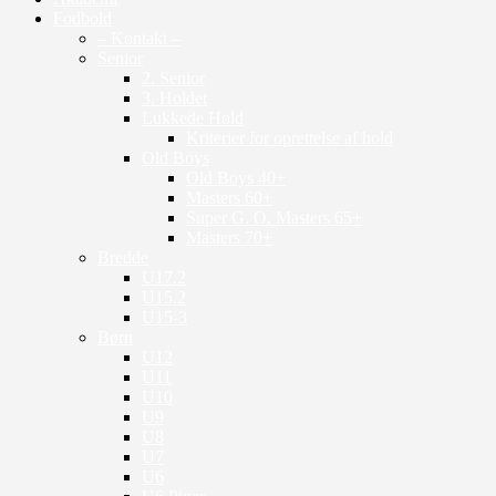
Fodbold
– Kontakt –
Senior
2. Senior
3. Holdet
Lukkede Hold
Kriterier for oprettelse af hold
Old Boys
Old Boys 40+
Masters 60+
Super G. O. Masters 65+
Masters 70+
Bredde
U17.2
U15.2
U15-3
Børn
U12
U11
U10
U9
U8
U7
U6