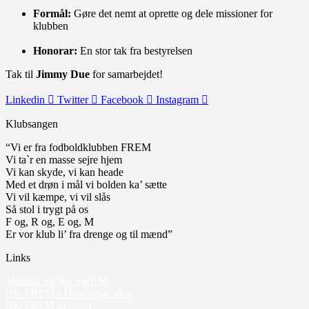
Formål:
Gøre det nemt at oprette og dele missioner for
klubben
Honorar:
En stor tak fra bestyrelsen
Tak til
Jimmy Due
for samarbejdet!
Linkedin
Twitter
Facebook
Instagram
Klubsangen
“Vi er fra fodboldklubben FREM
Vi ta`r en masse sejre hjem
Vi kan skyde, vi kan heade
Med et drøn i mål vi bolden ka’ sætte
Vi vil kæmpe, vi vil slås
Så stol i trygt på os
F og, R og, E og, M
Er vor klub li’ fra drenge og til mænd”
Links
Statistik for BK FREM
BK FREM’s Historiske arkiv
BK FREM Support