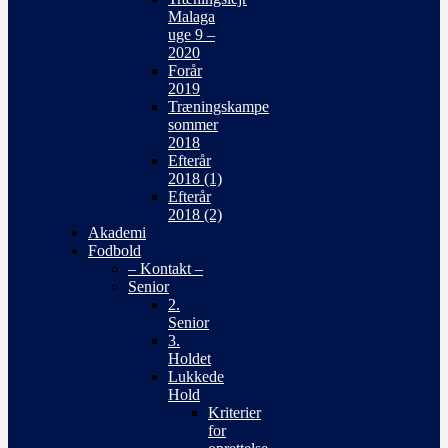
Malaga
uge 9 –
2020
Forår
2019
Træningskampe
sommer
2018
Efterår
2018 (1)
Efterår
2018 (2)
Akademi
Fodbold
– Kontakt –
Senior
2.
Senior
3.
Holdet
Lukkede
Hold
Kriterier
for