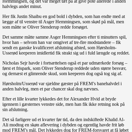
Hemmingsen, og det var meget tæt på at give pote allerede i anden
halvlegs andet minut.
Her fik Justin Shaibu en god bold i dybden, som han endte med at
lægge af til venstre til Asger Hemmingsen, som skød på mål, men
som måtte se Oliver Stenderup redde forsøget.
Det samme måtte samme Asger Hemmingsen efter ti minutters spil,
hvor han – selvom han var omgivet af tre-fire modstandere – fik
sendt en ganske kvalificeret afslutning afsted, som Hørsholm-
Usserød keeperen imidlertid fik strakt sig ud i fuld længde og reddet.
Nicholas Sejr havde i fortsættelsen også et par udmærkede forsøg –
først et frispark, som Oliver Stenderup reddede uden større besvær,
og dernæst et glimrende skud, som keeperen dog også tog sig af.
Hørsholm/Usserød var sjældne gæster på FREM’s banehalvdel i
anden halvleg, men et par chancer skal dog nævnes.
Efter et lille kvarter lykkedes det for Alexander Hvid at bryde
igennem i gæsternes venstre side, men han fik ikke retning nok på
sin afslutning.
Det så farligere ud et kvarter før tid, da den indskiftede Khalid Al-
Ali modtog en skøn aflevering i dybden og egentlig havde frit løb
mod FREM’s mål. Det lykkedes dog for FREM-forsvaret at få løbet