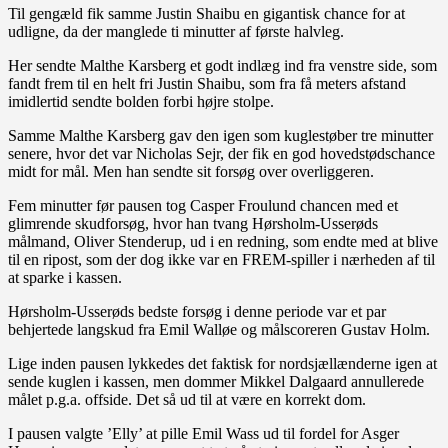
Til gengæld fik samme Justin Shaibu en gigantisk chance for at
udligne, da der manglede ti minutter af første halvleg.
Her sendte Malthe Karsberg et godt indlæg ind fra venstre side, som
fandt frem til en helt fri Justin Shaibu, som fra få meters afstand
imidlertid sendte bolden forbi højre stolpe.
Samme Malthe Karsberg gav den igen som kuglestøber tre minutter
senere, hvor det var Nicholas Sejr, der fik en god hovedstødschance
midt for mål. Men han sendte sit forsøg over overliggeren.
Fem minutter før pausen tog Casper Froulund chancen med et
glimrende skudforsøg, hvor han tvang Hørsholm-Usserøds
målmand, Oliver Stenderup, ud i en redning, som endte med at blive
til en ripost, som der dog ikke var en FREM-spiller i nærheden af til
at sparke i kassen.
Hørsholm-Usserøds bedste forsøg i denne periode var et par
behjertede langskud fra Emil Walløe og målscoreren Gustav Holm.
Lige inden pausen lykkedes det faktisk for nordsjællænderne igen at
sende kuglen i kassen, men dommer Mikkel Dalgaard annullerede
målet p.g.a. offside. Det så ud til at være en korrekt dom.
I pausen valgte ’Elly’ at pille Emil Wass ud til fordel for Asger