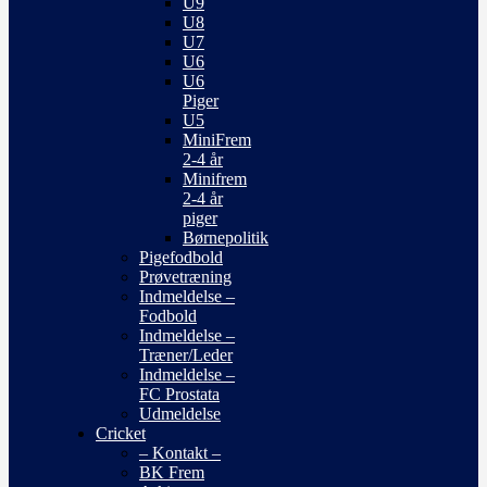
U9
U8
U7
U6
U6
Piger
U5
MiniFrem
2-4 år
Minifrem
2-4 år
piger
Børnepolitik
Pigefodbold
Prøvetræning
Indmeldelse –
Fodbold
Indmeldelse –
Træner/Leder
Indmeldelse –
FC Prostata
Udmeldelse
Cricket
– Kontakt –
BK Frem