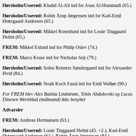
Hørsholm/Usserød:
Khalid Al-Ali ind for Anas Al-Hummadi (65.)
Hørsholm/Usserød:
Robin Årup Jørgensen ind for Karl-Emil
Østergaard Andersen (65.)
Hørsholm/Usserød:
Mikkel Rosenlund ind for Louie Tinggaard
Helmi (65,)
FREM:
Mikkel Eslund ind for Philip Oslev (74.)
FREM:
Marco Kruse ind for Nicholas Sejr (79.)
Hørsholm/Usserød:
Sofus Reimers Søndergaard ind for Alexander
Hvid (84.)
Hørsholm/Usserød:
Noah Koch Fazal ind for Emil Walløe (90.)
For FREM blev Alex Batista Lindstrøm, Tekin Abdulovski og Lucas
Dinesen Wernblad (målmand) ikke benyttet
Advarsler
FREM:
Andreas Hermansen (63.)
Hørsholm/Usserød:
Louie Tinggaard Helmi (45. +2.), Karl-Emil
Østergaard Andersen (62.), Robin Årup Jørgensen (84.)