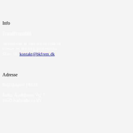
Info
Privatlivspolitik
Anvendelse af data fra bkfrem.dk
kræver en skriftlig godkendelse.
Skriv til
kontakt@bkfrem.dk
Adresse
Boldklubben FREM
Julius Andersens Vej 7
2450 København SV