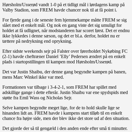
Hørsholm/Usserød vandt 1-0 på et tidligt mål i lørdagens kamp på
Valby Stadion, som FREM havde chancer nok til at få point i.
For fjerde gang i de seneste fem hjemmekampe måtte FREM se sig
slået med et enkelt mål. Og nok en gang viste det sig umuligt for
holdet at få udlignet, når modstanderen har scoret først. Det er endnu
ikke lykkedes i denne sæson, og det er bl.a. derfor, holdet nu er
tættere på nedrykning end oprykning.
Efter sidste weekends sejr på Falster over førerholdet Nykøbing FC
(2-1) havde cheftræner Daniel ’Elly’ Pedersen ændret på en enkelt
plads i startopstillingen til kampen mod Hørsholm/Usserød.
Det var Justin Shaibu, der denne gang begyndte kampen på banen,
mens Marc Winkel ikke var med.
Formationen var tilbage i 3-4-2-1, som FREM har spillet med
adskillige gange i dette efterår. Justin Shaibu var ene spydspids med
støtte fra Emil Wass og Nicholas Sejr.
Selve kampen begyndte meget lige, for de to hold skulle lige se
hinanden lidt an. FREM havde i kampens start tilløb til en enkelt
chance fra højre side, men der blev ikke det store ud af den situation.
Det gjorde der så til gengæld i den anden ende efter små ti minutter.