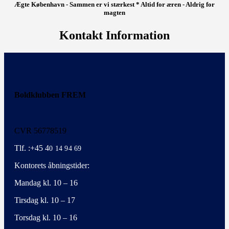
Ægte København - Sammen er vi stærkest * Altid for æren - Aldrig for
magten
Kontakt Information
Boldklubben FREM
CVR 56778519
Tlf. :+45 4
0 14 94 69
Kontorets åbningstider:
Mandag kl. 10 – 16
Tirsdag kl. 10 – 17
Torsdag kl. 10 – 16