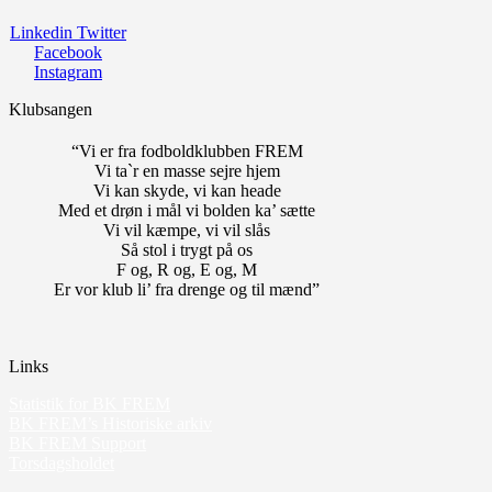
Linkedin
Twitter
Facebook
Instagram
Klubsangen
“Vi er fra fodboldklubben FREM
Vi ta`r en masse sejre hjem
Vi kan skyde, vi kan heade
Med et drøn i mål vi bolden ka’ sætte
Vi vil kæmpe, vi vil slås
Så stol i trygt på os
F og, R og, E og, M
Er vor klub li’ fra drenge og til mænd”
Links
Statistik for BK FREM
BK FREM’s Historiske arkiv
BK FREM Support
Torsdagsholdet