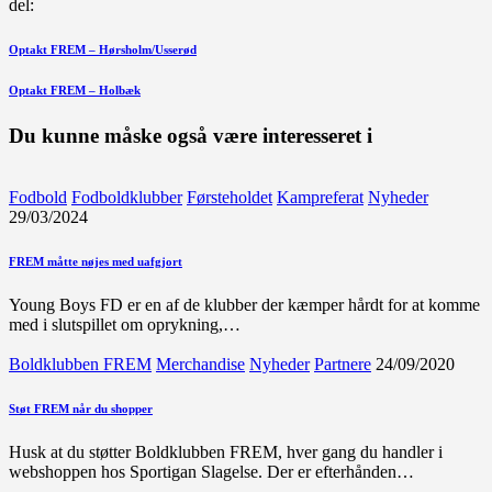
del:
Indlægsnavigation
Forrige
Optakt FREM – Hørsholm/Usserød
indlæg
Næste
Optakt FREM – Holbæk
indlæg
Du kunne måske også være interesseret i
Fodbold
Fodboldklubber
Førsteholdet
Kampreferat
Nyheder
29/03/2024
FREM måtte nøjes med uafgjort
Young Boys FD er en af de klubber der kæmper hårdt for at komme
med i slutspillet om oprykning,…
Boldklubben FREM
Merchandise
Nyheder
Partnere
24/09/2020
Støt FREM når du shopper
Husk at du støtter Boldklubben FREM, hver gang du handler i
webshoppen hos Sportigan Slagelse. Der er efterhånden…