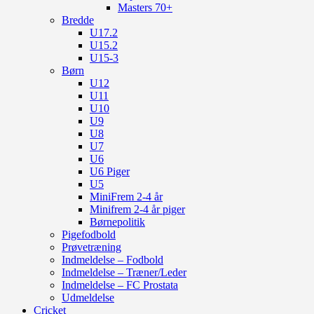
Masters 70+
Bredde
U17.2
U15.2
U15-3
Børn
U12
U11
U10
U9
U8
U7
U6
U6 Piger
U5
MiniFrem 2-4 år
Minifrem 2-4 år piger
Børnepolitik
Pigefodbold
Prøvetræning
Indmeldelse – Fodbold
Indmeldelse – Træner/Leder
Indmeldelse – FC Prostata
Udmeldelse
Cricket