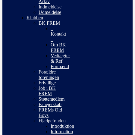
Arkiv
Indmeldelse
Udmeldelse
Klubben
BK FREM
–
Kontakt
–
Om BK
FREM
Vedtægter
& Ref
Formænd
Forældre
foreningen
Frivillige
Job i BK
FREM
Støttemedlem
Fanejerskab
FREMs Old
Boys
Hjælpefonden
Introduktion
Information