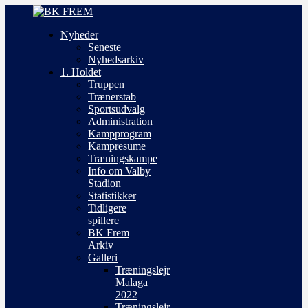
Nyheder
Seneste
Nyhedsarkiv
1. Holdet
Truppen
Trænerstab
Sportsudvalg
Administration
Kampprogram
Kampresume
Træningskampe
Info om Valby
Stadion
Statistikker
Tidligere
spillere
BK Frem
Arkiv
Galleri
Træningslejr
Malaga
2022
Træningslejr