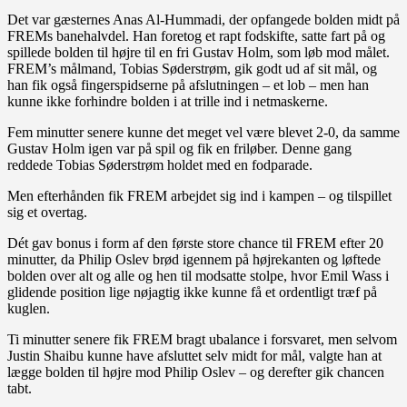
Det var gæsternes Anas Al-Hummadi, der opfangede bolden midt på
FREMs banehalvdel. Han foretog et rapt fodskifte, satte fart på og
spillede bolden til højre til en fri Gustav Holm, som løb mod målet.
FREM’s målmand, Tobias Søderstrøm, gik godt ud af sit mål, og
han fik også fingerspidserne på afslutningen – et lob – men han
kunne ikke forhindre bolden i at trille ind i netmaskerne.
Fem minutter senere kunne det meget vel være blevet 2-0, da samme
Gustav Holm igen var på spil og fik en friløber. Denne gang
reddede Tobias Søderstrøm holdet med en fodparade.
Men efterhånden fik FREM arbejdet sig ind i kampen – og tilspillet
sig et overtag.
Dét gav bonus i form af den første store chance til FREM efter 20
minutter, da Philip Oslev brød igennem på højrekanten og løftede
bolden over alt og alle og hen til modsatte stolpe, hvor Emil Wass i
glidende position lige nøjagtig ikke kunne få et ordentligt træf på
kuglen.
Ti minutter senere fik FREM bragt ubalance i forsvaret, men selvom
Justin Shaibu kunne have afsluttet selv midt for mål, valgte han at
lægge bolden til højre mod Philip Oslev – og derefter gik chancen
tabt.