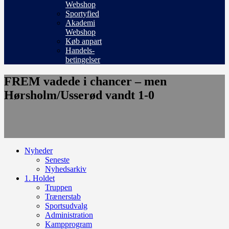
Webshop
Sportyfied
Akademi
Webshop
Køb anpart
Handels-
betingelser
FREM vadede i chancer – men
Hørsholm/Usserød vandt 1-0
Nyheder
Seneste
Nyhedsarkiv
1. Holdet
Truppen
Trænerstab
Sportsudvalg
Administration
Kampprogram