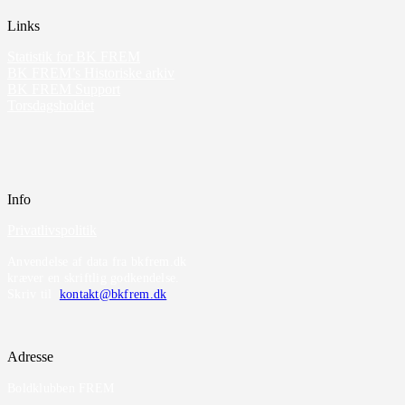
Links
Statistik for BK FREM
BK FREM’s Historiske arkiv
BK FREM Support
Torsdagsholdet
Info
Privatlivspolitik
Anvendelse af data fra bkfrem.dk
kræver en skriftlig godkendelse.
Skriv til
kontakt@bkfrem.dk
Adresse
Boldklubben FREM