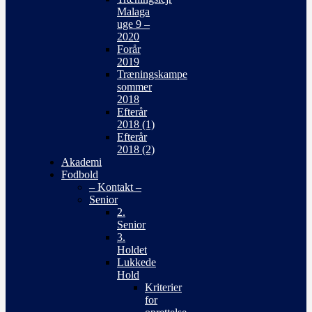
Malaga
uge 9 –
2020
Forår
2019
Træningskampe
sommer
2018
Efterår
2018 (1)
Efterår
2018 (2)
Akademi
Fodbold
– Kontakt –
Senior
2.
Senior
3.
Holdet
Lukkede
Hold
Kriterier
for