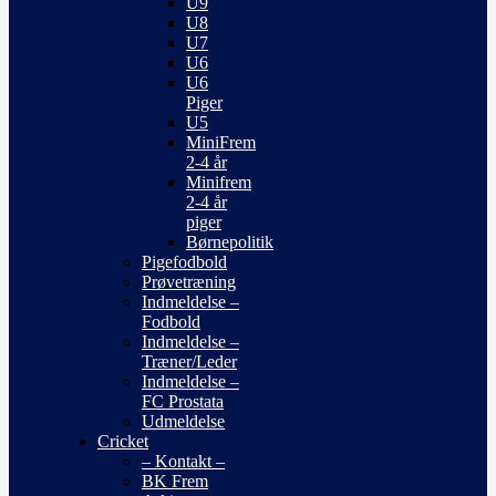
U9
U8
U7
U6
U6
Piger
U5
MiniFrem
2-4 år
Minifrem
2-4 år
piger
Børnepolitik
Pigefodbold
Prøvetræning
Indmeldelse –
Fodbold
Indmeldelse –
Træner/Leder
Indmeldelse –
FC Prostata
Udmeldelse
Cricket
– Kontakt –
BK Frem