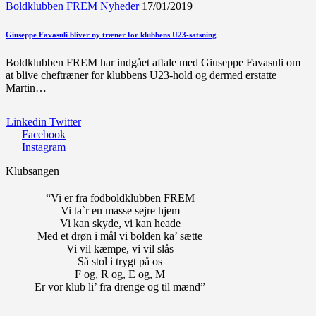
Boldklubben FREM
Nyheder
17/01/2019
Giuseppe Favasuli bliver ny træner for klubbens U23-satsning
Boldklubben FREM har indgået aftale med Giuseppe Favasuli om
at blive cheftræner for klubbens U23-hold og dermed erstatte
Martin…
Linkedin
Twitter
Facebook
Instagram
Klubsangen
“Vi er fra fodboldklubben FREM
Vi ta`r en masse sejre hjem
Vi kan skyde, vi kan heade
Med et drøn i mål vi bolden ka’ sætte
Vi vil kæmpe, vi vil slås
Så stol i trygt på os
F og, R og, E og, M
Er vor klub li’ fra drenge og til mænd”