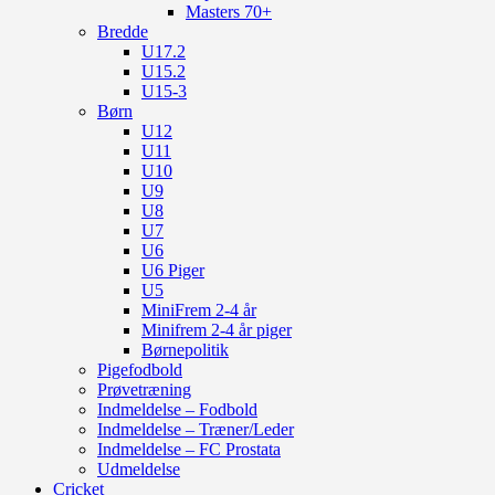
Masters 70+
Bredde
U17.2
U15.2
U15-3
Børn
U12
U11
U10
U9
U8
U7
U6
U6 Piger
U5
MiniFrem 2-4 år
Minifrem 2-4 år piger
Børnepolitik
Pigefodbold
Prøvetræning
Indmeldelse – Fodbold
Indmeldelse – Træner/Leder
Indmeldelse – FC Prostata
Udmeldelse
Cricket