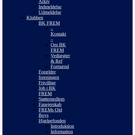
Arkiv
Indmeldelse
Udmeldelse
Klubben
BK FREM
–
Kontakt
–
Om BK
FREM
Vedtægter
& Ref
Formænd
Forældre
foreningen
Frivillige
Job i BK
FREM
Støttemedlem
Fanejerskab
FREMs Old
Boys
Hjælpefonden
Introduktion
Information