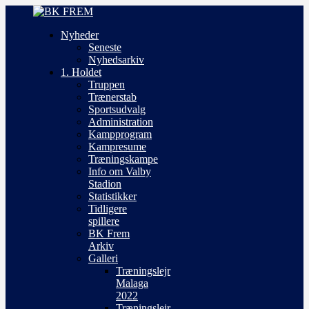
Nyheder
Seneste
Nyhedsarkiv
1. Holdet
Truppen
Trænerstab
Sportsudvalg
Administration
Kampprogram
Kampresume
Træningskampe
Info om Valby
Stadion
Statistikker
Tidligere
spillere
BK Frem
Arkiv
Galleri
Træningslejr
Malaga
2022
Træningslejr