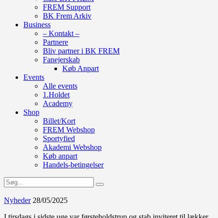
FREM Support
BK Frem Arkiv
Business
– Kontakt –
Partnere
Bliv partner i BK FREM
Fanejerskab
Køb Anpart
Events
Alle events
1.Holdet
Academy
Shop
Billet/Kort
FREM Webshop
Sportyfied
Akademi Webshop
Køb anpart
Handels-betingelser
Nyheder
28/05/2025
I tirsdags i sidste uge var førsteholdstrup og stab inviteret til lækker