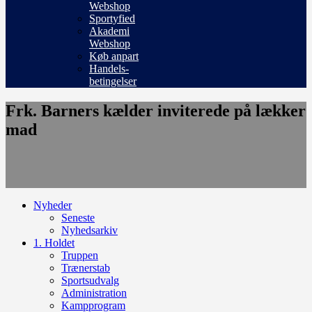
Webshop
Sportyfied
Akademi
Webshop
Køb anpart
Handels-
betingelser
Frk. Barners kælder inviterede på lækker
mad
Nyheder
Seneste
Nyhedsarkiv
1. Holdet
Truppen
Trænerstab
Sportsudvalg
Administration
Kampprogram