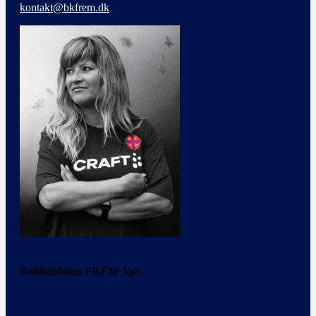
kontakt@bkfrem.dk
Boldklubben FREM ApS