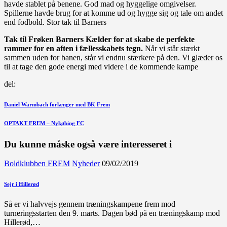
havde stablet på benene. God mad og hyggelige omgivelser.
Spillerne havde brug for at komme ud og hygge sig og tale om andet
end fodbold. Stor tak til Barners
Tak til Frøken Barners Kælder for at skabe de perfekte
rammer for en aften i fællesskabets tegn.
Når vi står stærkt
sammen uden for banen, står vi endnu stærkere på den. Vi glæder os
til at tage den gode energi med videre i de kommende kampe
del:
Indlægsnavigation
Forrige
Daniel Warmbach forlænger med BK Frem
indlæg
Næste
OPTAKT FREM – Nykøbing FC
indlæg
Du kunne måske også være interesseret i
Boldklubben FREM
Nyheder
09/02/2019
Sejr i Hillerød
Så er vi halvvejs gennem træningskampene frem mod
turneringsstarten den 9. marts. Dagen bød på en træningskamp mod
Hillerød,…