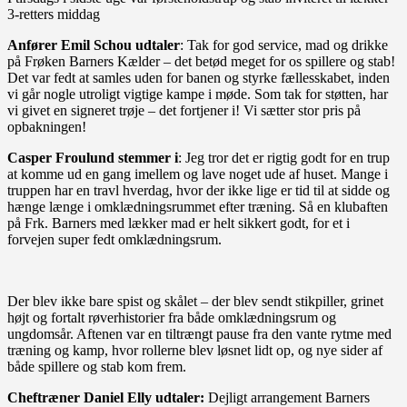
3-retters middag
Anfører Emil Schou udtaler
: Tak for god service, mad og drikke
på Frøken Barners Kælder – det betød meget for os spillere og stab!
Det var fedt at samles uden for banen og styrke fællesskabet, inden
vi går nogle utroligt vigtige kampe i møde. Som tak for støtten, har
vi givet en signeret trøje – det fortjener i! Vi sætter stor pris på
opbakningen!
Casper Froulund stemmer i
: Jeg tror det er rigtig godt for en trup
at komme ud en gang imellem og lave noget ude af huset. Mange i
truppen har en travl hverdag, hvor der ikke lige er tid til at sidde og
hænge længe i omklædningsrummet efter træning. Så en klubaften
på Frk. Barners med lækker mad er helt sikkert godt, for et i
forvejen super fedt omklædningsrum.
Der blev ikke bare spist og skålet – der blev sendt stikpiller, grinet
højt og fortalt røverhistorier fra både omklædningsrum og
ungdomsår. Aftenen var en tiltrængt pause fra den vante rytme med
træning og kamp, hvor rollerne blev løsnet lidt op, og nye sider af
både spillere og stab kom frem.
Cheftræner Daniel Elly udtaler:
Dejligt arrangement Barners