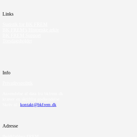
Links
Statistik for BK FREM
BK FREM’s Historiske arkiv
BK FREM Support
Torsdagsholdet
Info
Privatlivspolitik
Anvendelse af data fra bkfrem.dk
kræver en skriftlig godkendelse.
Skriv til
kontakt@bkfrem.dk
Adresse
Boldklubben FREM