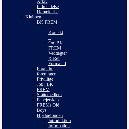
Arkiv
Indmeldelse
Udmeldelse
Klubben
BK FREM
–
Kontakt
–
Om BK
FREM
Vedtægter
& Ref
Formænd
Forældre
foreningen
Frivillige
Job i BK
FREM
Støttemedlem
Fanejerskab
FREMs Old
Boys
Hjælpefonden
Introduktion
Information