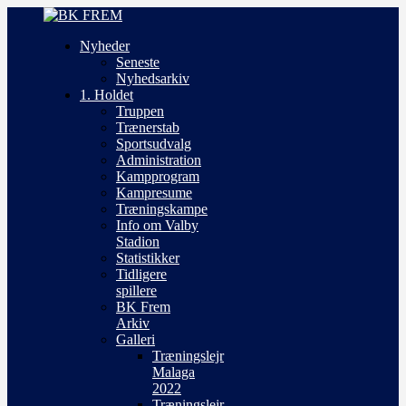
Nyheder
Seneste
Nyhedsarkiv
1. Holdet
Truppen
Trænerstab
Sportsudvalg
Administration
Kampprogram
Kampresume
Træningskampe
Info om Valby
Stadion
Statistikker
Tidligere
spillere
BK Frem
Arkiv
Galleri
Træningslejr
Malaga
2022
Træningslejr