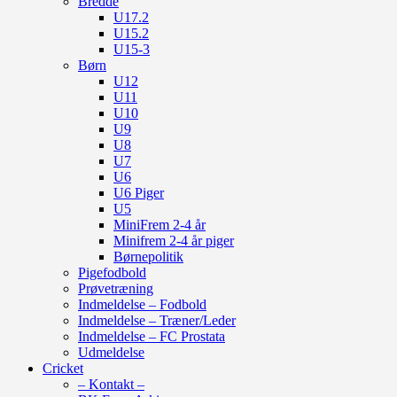
Bredde
U17.2
U15.2
U15-3
Børn
U12
U11
U10
U9
U8
U7
U6
U6 Piger
U5
MiniFrem 2-4 år
Minifrem 2-4 år piger
Børnepolitik
Pigefodbold
Prøvetræning
Indmeldelse – Fodbold
Indmeldelse – Træner/Leder
Indmeldelse – FC Prostata
Udmeldelse
Cricket
– Kontakt –