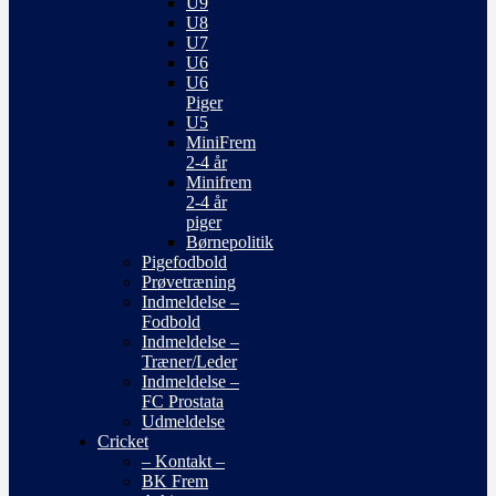
U9
U8
U7
U6
U6
Piger
U5
MiniFrem
2-4 år
Minifrem
2-4 år
piger
Børnepolitik
Pigefodbold
Prøvetræning
Indmeldelse –
Fodbold
Indmeldelse –
Træner/Leder
Indmeldelse –
FC Prostata
Udmeldelse
Cricket
– Kontakt –
BK Frem