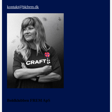
kontakt@bkfrem.dk
Boldklubben FREM ApS