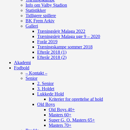
Info om Valby Stadion
Statistikker
Tidligere spillere
BK Frem Arkiv
Galleri
Træningslejr Malaga 2022
Træningslejr Malaga uge 9 – 2020
Forår 2019
Træningskampe sommer 2018
Efterår 2018 (1)
Efterår 2018 (2)
Akademi
Fodbold
– Kontakt –
Senior
2. Senior
3. Holdet
Lukkede Hold
Kriterier for oprettelse af hold
Old Boys
Old Boys 40+
Masters 60+
Super G. O. Masters 65+
Masters 70+