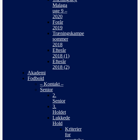
Malaga
uge 9 –
2020
Forår
2019
Træningskampe
sommer
2018
Efterår
2018 (1)
Efterår
2018 (2)
Akademi
Fodbold
– Kontakt –
Senior
2.
Senior
3.
Holdet
Lukkede
Hold
Kriterier
for