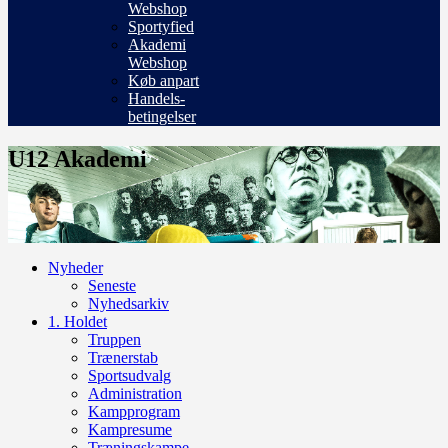
Webshop
Sportyfied
Akademi
Webshop
Køb anpart
Handels-
betingelser
U12 Akademi
Nyheder
Seneste
Nyhedsarkiv
1. Holdet
Truppen
Trænerstab
Sportsudvalg
Administration
Kampprogram
Kampresume
Træningskampe