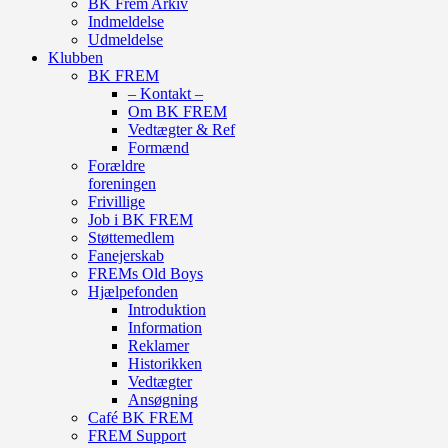
BK Frem Arkiv
Indmeldelse
Udmeldelse
Klubben
BK FREM
– Kontakt –
Om BK FREM
Vedtægter & Ref
Formænd
Forældre
foreningen
Frivillige
Job i BK FREM
Støttemedlem
Fanejerskab
FREMs Old Boys
Hjælpefonden
Introduktion
Information
Reklamer
Historikken
Vedtægter
Ansøgning
Café BK FREM
FREM Support