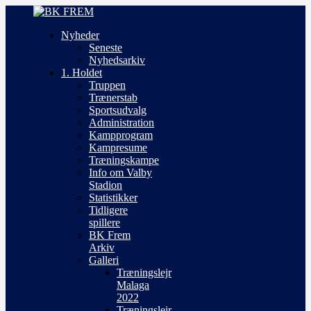
Nyheder
Seneste
Nyhedsarkiv
1. Holdet
Truppen
Trænerstab
Sportsudvalg
Administration
Kampprogram
Kampresume
Træningskampe
Info om Valby
Stadion
Statistikker
Tidligere
spillere
BK Frem
Arkiv
Galleri
Træningslejr
Malaga
2022
Træningslejr