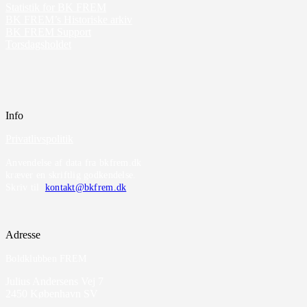
Statistik for BK FREM
BK FREM’s Historiske arkiv
BK FREM Support
Torsdagsholdet
Info
Privatlivspolitik
Anvendelse af data fra bkfrem.dk
kræver en skriftlig godkendelse.
Skriv til
kontakt@bkfrem.dk
Adresse
Boldklubben FREM
Julius Andersens Vej 7
2450 København SV