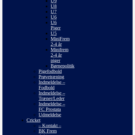
U9
U8
U7
U6
U6
Piger
U5
MiniFrem
2-4 år
Minifrem
2-4 år
piger
Børnepolitik
Pigefodbold
Prøvetræning
Indmeldelse –
Fodbold
Indmeldelse –
Træner/Leder
Indmeldelse –
FC Prostata
Udmeldelse
Cricket
– Kontakt –
BK Frem