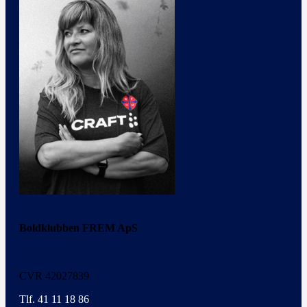
Boldklubben FREM ApS
CVR 42027839
Tlf. 41 11 18 86