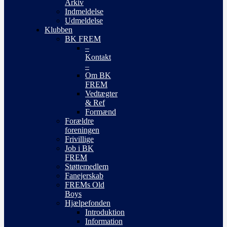
Arkiv
Indmeldelse
Udmeldelse
Klubben
BK FREM
–
Kontakt
–
Om BK
FREM
Vedtægter
& Ref
Formænd
Forældre
foreningen
Frivillige
Job i BK
FREM
Støttemedlem
Fanejerskab
FREMs Old
Boys
Hjælpefonden
Introduktion
Information