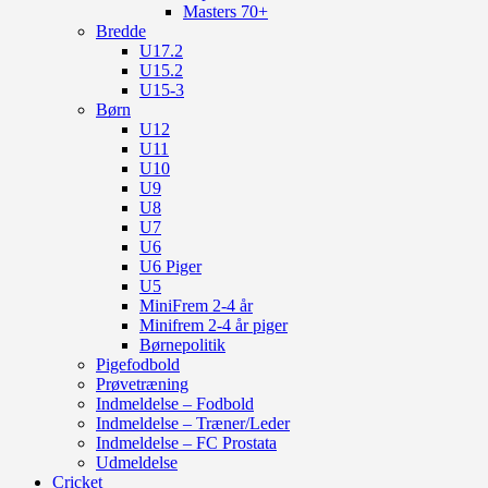
Masters 70+
Bredde
U17.2
U15.2
U15-3
Børn
U12
U11
U10
U9
U8
U7
U6
U6 Piger
U5
MiniFrem 2-4 år
Minifrem 2-4 år piger
Børnepolitik
Pigefodbold
Prøvetræning
Indmeldelse – Fodbold
Indmeldelse – Træner/Leder
Indmeldelse – FC Prostata
Udmeldelse
Cricket