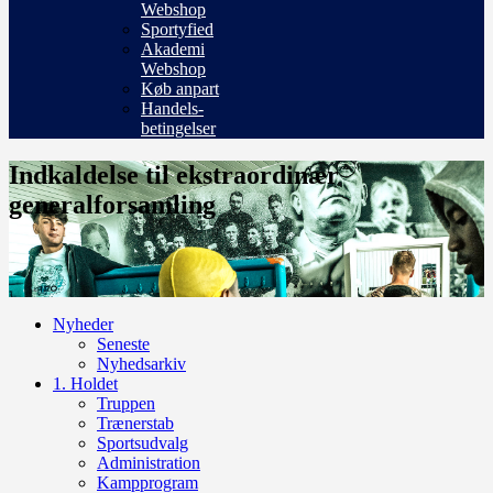
Webshop
Sportyfied
Akademi
Webshop
Køb anpart
Handels-
betingelser
Indkaldelse til ekstraordinær
generalforsamling
Nyheder
Seneste
Nyhedsarkiv
1. Holdet
Truppen
Trænerstab
Sportsudvalg
Administration
Kampprogram