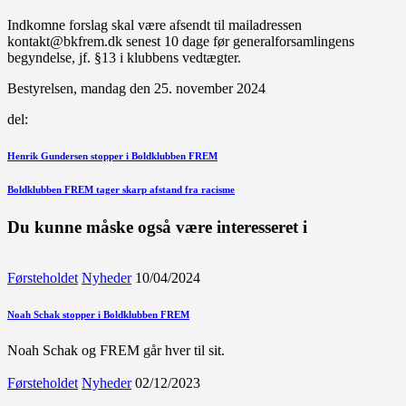
Indkomne forslag skal være afsendt til mailadressen
kontakt@bkfrem.dk senest 10 dage før generalforsamlingens
begyndelse, jf. §13 i klubbens vedtægter.
Bestyrelsen, mandag den 25. november 2024
del:
Indlægsnavigation
Forrige
Henrik Gundersen stopper i Boldklubben FREM
indlæg
Næste
Boldklubben FREM tager skarp afstand fra racisme
indlæg
Du kunne måske også være interesseret i
Førsteholdet
Nyheder
10/04/2024
Noah Schak stopper i Boldklubben FREM
Noah Schak og FREM går hver til sit.
Førsteholdet
Nyheder
02/12/2023