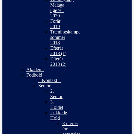
Malaga
uge 9 –
2020
Forår
2019
Træningskampe
sommer
2018
Efterår
2018 (1)
Efterår
2018 (2)
Akademi
Fodbold
– Kontakt –
Senior
2.
Senior
3.
Holdet
Lukkede
Hold
Kriterier
for