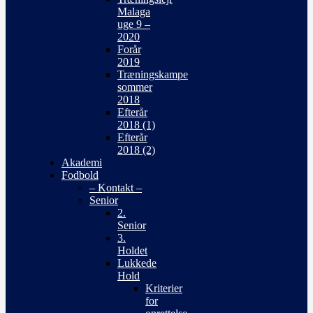
Malaga
uge 9 –
2020
Forår
2019
Træningskampe
sommer
2018
Efterår
2018 (1)
Efterår
2018 (2)
Akademi
Fodbold
– Kontakt –
Senior
2.
Senior
3.
Holdet
Lukkede
Hold
Kriterier
for