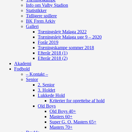
Info om Valby Stadion
Statistikker
Tidligere spillere
BK Frem Arkiv
Galleri
Træningslejr Malaga 2022
Træningslejr Malaga uge 9 – 2020
Forår 2019
Træningskampe sommer 2018
Efterår 2018 (1)
Efterår 2018 (2)
Akademi
Fodbold
– Kontakt –
Senior
2. Senior
3. Holdet
Lukkede Hold
Kriterier for oprettelse af hold
Old Boys
Old Boys 40+
Masters 60+
Super G. O. Masters 65+
Masters 70+