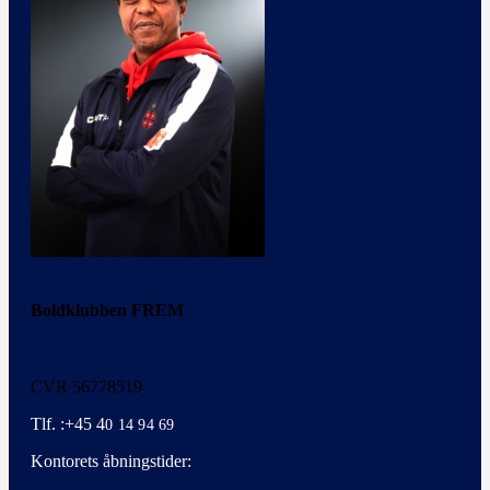
Boldklubben FREM
CVR 56778519
Tlf. :+45 4
0 14 94 69
Kontorets åbningstider: