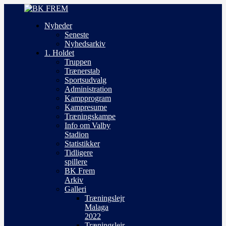
Nyheder
Seneste
Nyhedsarkiv
1. Holdet
Truppen
Trænerstab
Sportsudvalg
Administration
Kampprogram
Kampresume
Træningskampe
Info om Valby
Stadion
Statistikker
Tidligere
spillere
BK Frem
Arkiv
Galleri
Træningslejr
Malaga
2022
Træningslejr