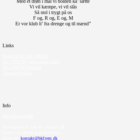
Med et drøn i mål vi bolden ka’ sætte
Vi vil kæmpe, vi vil slås
Så stol i trygt på os
F og, R og, E og, M
Er vor klub li’ fra drenge og til mænd”
Links
Statistik for BK FREM
BK FREM’s Historiske arkiv
BK FREM Support
Torsdagsholdet
Info
Privatlivspolitik
Anvendelse af data fra bkfrem.dk
kræver en skriftlig godkendelse.
Skriv til
kontakt@bkfrem.dk