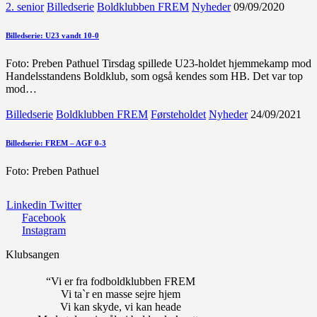
2. senior
Billedserie
Boldklubben FREM
Nyheder
09/09/2020
Billedserie: U23 vandt 10-0
Foto: Preben Pathuel Tirsdag spillede U23-holdet hjemmekamp mod
Handelsstandens Boldklub, som også kendes som HB. Det var top
mod…
Billedserie
Boldklubben FREM
Førsteholdet
Nyheder
24/09/2021
Billedserie: FREM – AGF 0-3
Foto: Preben Pathuel
Linkedin
Twitter
Facebook
Instagram
Klubsangen
“Vi er fra fodboldklubben FREM
Vi ta`r en masse sejre hjem
Vi kan skyde, vi kan heade