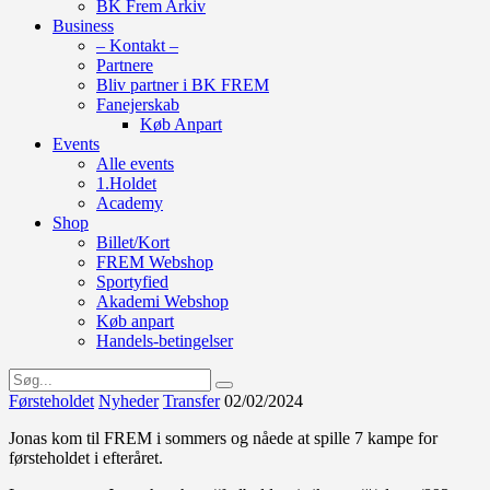
BK Frem Arkiv
Business
– Kontakt –
Partnere
Bliv partner i BK FREM
Fanejerskab
Køb Anpart
Events
Alle events
1.Holdet
Academy
Shop
Billet/Kort
FREM Webshop
Sportyfied
Akademi Webshop
Køb anpart
Handels-betingelser
Førsteholdet
Nyheder
Transfer
02/02/2024
Jonas kom til FREM i sommers og nåede at spille 7 kampe for
førsteholdet i efteråret.