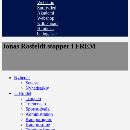
Webshop
Sportyfied
Akademi
Webshop
Køb anpart
Handels-
betingelser
Jonas Rosfeldt stopper i FREM
Nyheder
Seneste
Nyhedsarkiv
1. Holdet
Truppen
Trænerstab
Sportsudvalg
Administration
Kampprogram
Kampresume
Træningskampe