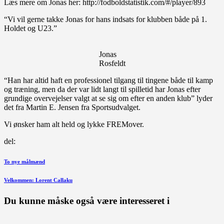
Læs mere om Jonas her: http://fodboldstatistik.com/#/player/893
“Vi vil gerne takke Jonas for hans indsats for klubben både på 1.
Holdet og U23.”
Jonas
Rosfeldt
“Han har altid haft en professionel tilgang til tingene både til kamp
og træning, men da der var lidt langt til spilletid har Jonas efter
grundige overvejelser valgt at se sig om efter en anden klub” lyder
det fra Martin E. Jensen fra Sportsudvalget.
Vi ønsker ham alt held og lykke FREMover.
del:
Indlægsnavigation
Forrige
To nye målmænd
indlæg
Næste
Velkommen: Lorent Callaku
indlæg
Du kunne måske også være interesseret i