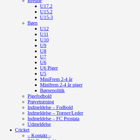
Bredde
U17.2
U15.2
U15-3
Børn
U12
U11
U10
U9
U8
U7
U6
U6 Piger
U5
MiniFrem 2-4 år
Minifrem 2-4 år piger
Børnepolitik
Pigefodbold
Prøvetræning
Indmeldelse – Fodbold
Indmeldelse – Træner/Leder
Indmeldelse – FC Prostata
Udmeldelse
Cricket
– Kontakt –