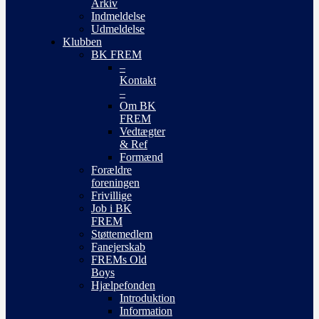
Arkiv
Indmeldelse
Udmeldelse
Klubben
BK FREM
–
Kontakt
–
Om BK
FREM
Vedtægter
& Ref
Formænd
Forældre
foreningen
Frivillige
Job i BK
FREM
Støttemedlem
Fanejerskab
FREMs Old
Boys
Hjælpefonden
Introduktion
Information