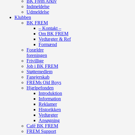
BK Frem Arkiv
Indmeldelse
Udmeldelse
Klubben
BK FREM
– Kontakt –
Om BK FREM
Vedtægter & Ref
Formænd
Forældre
foreningen
Frivillige
Job i BK FREM
Støttemedlem
Fanejerskab
FREMs Old Boys
Hjælpefonden
Introduktion
Information
Reklamer
Historikken
Vedtægter
Ansøgning
Café BK FREM
FREM Support