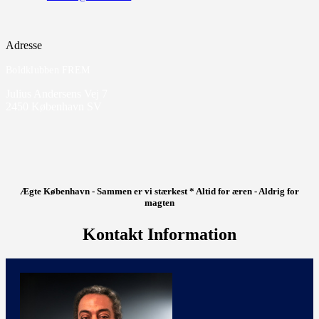
Adresse
Boldklubben FREM
Julius Andersens Vej 7
2450 København SV
Ægte København - Sammen er vi stærkest * Altid for æren - Aldrig for
magten
Kontakt Information