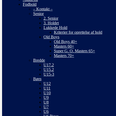
Fodbold
– Kontakt –
Senior
2. Senior
3. Holdet
Lukkede Hold
Kriterier for oprettelse af hold
Old Boys
Old Boys 40+
Masters 60+
Super G. O. Masters 65+
Masters 70+
Bredde
U17.2
U15.2
U15-3
Børn
U12
U11
U10
U9
U8
U7
U6