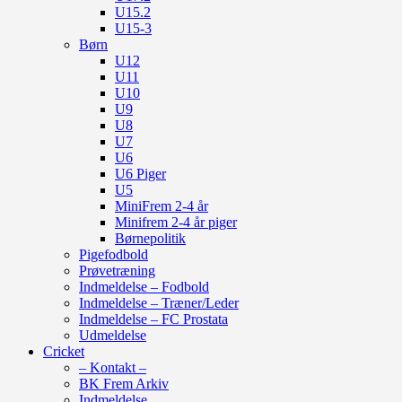
U15.2
U15-3
Børn
U12
U11
U10
U9
U8
U7
U6
U6 Piger
U5
MiniFrem 2-4 år
Minifrem 2-4 år piger
Børnepolitik
Pigefodbold
Prøvetræning
Indmeldelse – Fodbold
Indmeldelse – Træner/Leder
Indmeldelse – FC Prostata
Udmeldelse
Cricket
– Kontakt –
BK Frem Arkiv
Indmeldelse