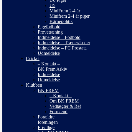
U6 Piger
U5
MiniFrem 2-4 år
Minifrem 2-4 år piger
Børnepolitik
Pigefodbold
Prøvetræning
Indmeldelse – Fodbold
Indmeldelse – Træner/Leder
Indmeldelse – FC Prostata
Udmeldelse
Cricket
– Kontakt –
BK Frem Arkiv
Indmeldelse
Udmeldelse
Klubben
BK FREM
– Kontakt –
Om BK FREM
Vedtægter & Ref
Formænd
Forældre
foreningen
Frivillige