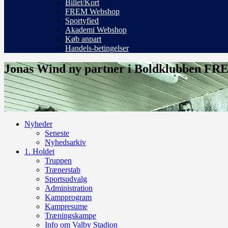
Billet/Kort
FREM Webshop
Sportyfied
Akademi Webshop
Køb anpart
Handels-betingelser
Jonas Wind ny partner i Boldklubben F
Nyheder
Seneste
Nyhedsarkiv
1. Holdet
Truppen
Trænerstab
Sportsudvalg
Administration
Kampprogram
Kampresume
Træningskampe
Info om Valby Stadion