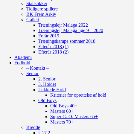
Statistikker
Tidligere spillere
BK Frem Arkiv
Galleri
Træningslejr Malaga 2022
Træningslejr Malaga uge 9 – 2020
Forår 2019
Træningskampe sommer 2018
Efterår 2018 (1)
Efterår 2018 (2)
Akademi
Fodbold
– Kontakt –
Senior
2. Senior
3. Holdet
Lukkede Hold
Kriterier for oprettelse af hold
Old Boys
Old Boys 40+
Masters 60+
Super G. O. Masters 65+
Masters 70+
Bredde
U17.2