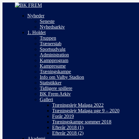
Nyheder
Seneste
Nyhedsarkiv
1. Holdet
Truppen
Trænerstab
Sportsudvalg
Administration
Kampprogram
Kampresume
Træningskampe
Info om Valby Stadion
Statistikker
Tidligere spillere
BK Frem Arkiv
Galleri
Træningslejr Malaga 2022
Træningslejr Malaga uge 9 – 2020
Forår 2019
Træningskampe sommer 2018
Efterår 2018 (1)
Efterår 2018 (2)
Akademi