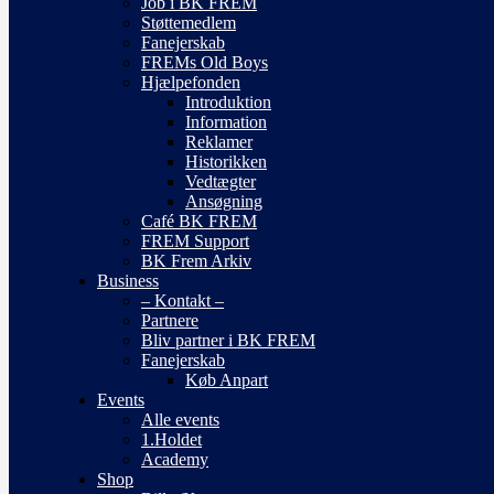
Job i BK FREM
Støttemedlem
Fanejerskab
FREMs Old Boys
Hjælpefonden
Introduktion
Information
Reklamer
Historikken
Vedtægter
Ansøgning
Café BK FREM
FREM Support
BK Frem Arkiv
Business
– Kontakt –
Partnere
Bliv partner i BK FREM
Fanejerskab
Køb Anpart
Events
Alle events
1.Holdet
Academy
Shop