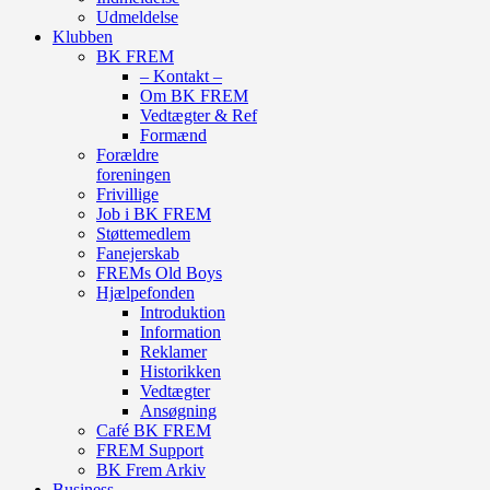
Udmeldelse
Klubben
BK FREM
– Kontakt –
Om BK FREM
Vedtægter & Ref
Formænd
Forældre
foreningen
Frivillige
Job i BK FREM
Støttemedlem
Fanejerskab
FREMs Old Boys
Hjælpefonden
Introduktion
Information
Reklamer
Historikken
Vedtægter
Ansøgning
Café BK FREM
FREM Support
BK Frem Arkiv
Business