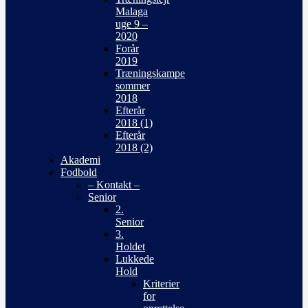
Malaga
uge 9 –
2020
Forår
2019
Træningskampe
sommer
2018
Efterår
2018 (1)
Efterår
2018 (2)
Akademi
Fodbold
– Kontakt –
Senior
2.
Senior
3.
Holdet
Lukkede
Hold
Kriterier
for