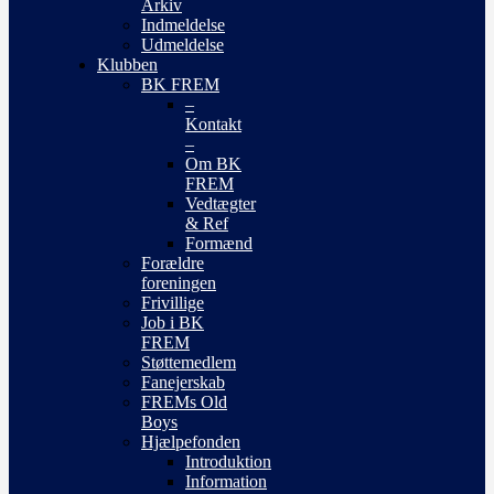
Arkiv
Indmeldelse
Udmeldelse
Klubben
BK FREM
–
Kontakt
–
Om BK
FREM
Vedtægter
& Ref
Formænd
Forældre
foreningen
Frivillige
Job i BK
FREM
Støttemedlem
Fanejerskab
FREMs Old
Boys
Hjælpefonden
Introduktion
Information