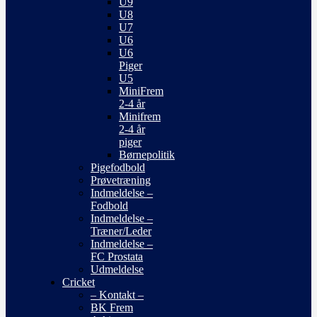
U9
U8
U7
U6
U6
Piger
U5
MiniFrem
2-4 år
Minifrem
2-4 år
piger
Børnepolitik
Pigefodbold
Prøvetræning
Indmeldelse –
Fodbold
Indmeldelse –
Træner/Leder
Indmeldelse –
FC Prostata
Udmeldelse
Cricket
– Kontakt –
BK Frem