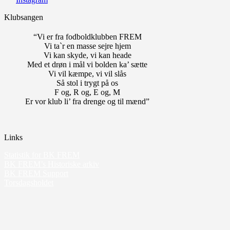
Klubsangen
“Vi er fra fodboldklubben FREM
Vi ta`r en masse sejre hjem
Vi kan skyde, vi kan heade
Med et drøn i mål vi bolden ka’ sætte
Vi vil kæmpe, vi vil slås
Så stol i trygt på os
F og, R og, E og, M
Er vor klub li’ fra drenge og til mænd”
Links
Statistik for BK FREM
BK FREM’s Historiske arkiv
BK FREM Support
Torsdagsholdet