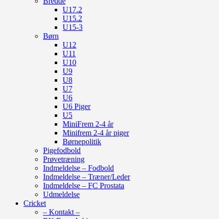
Bredde
U17.2
U15.2
U15-3
Børn
U12
U11
U10
U9
U8
U7
U6
U6 Piger
U5
MiniFrem 2-4 år
Minifrem 2-4 år piger
Børnepolitik
Pigefodbold
Prøvetræning
Indmeldelse – Fodbold
Indmeldelse – Træner/Leder
Indmeldelse – FC Prostata
Udmeldelse
Cricket
– Kontakt –