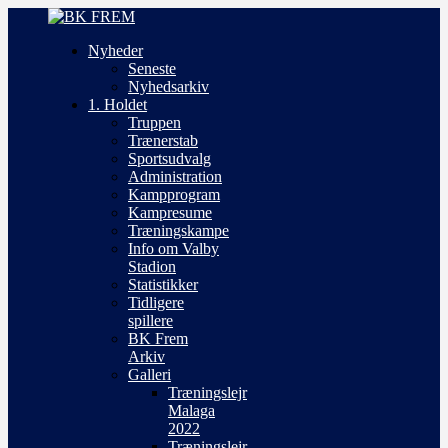
Nyheder
Seneste
Nyhedsarkiv
1. Holdet
Truppen
Trænerstab
Sportsudvalg
Administration
Kampprogram
Kampresume
Træningskampe
Info om Valby
Stadion
Statistikker
Tidligere
spillere
BK Frem
Arkiv
Galleri
Træningslejr
Malaga
2022
Træningslejr