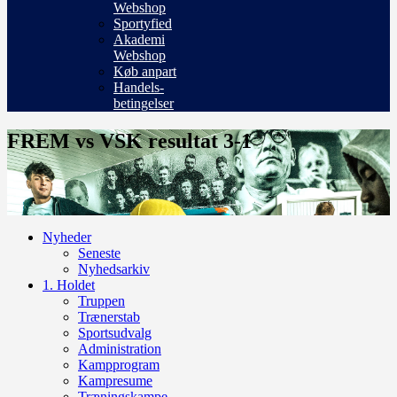
Webshop
Sportyfied
Akademi
Webshop
Køb anpart
Handels-
betingelser
FREM vs VSK resultat 3-1
Nyheder
Seneste
Nyhedsarkiv
1. Holdet
Truppen
Trænerstab
Sportsudvalg
Administration
Kampprogram
Kampresume
Træningskampe