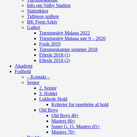
Info om Valby Stadion
Statistikker
Tidligere spillere
BK Frem Arkiv
Galleri
Træningslejr Malaga 2022
Træningslejr Malaga uge 9 – 2020
Forår 2019
Træningskampe sommer 2018
Efterår 2018 (1)
Efterår 2018 (2)
Akademi
Fodbold
– Kontakt –
Senior
2. Senior
3. Holdet
Lukkede Hold
Kriterier for oprettelse af hold
Old Boys
Old Boys 40+
Masters 60+
Super G. O. Masters 65+
Masters 70+