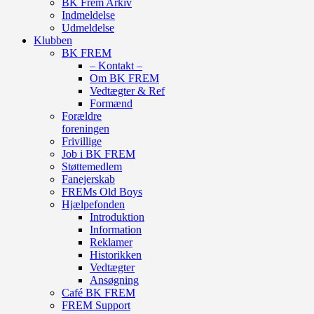
BK Frem Arkiv
Indmeldelse
Udmeldelse
Klubben
BK FREM
– Kontakt –
Om BK FREM
Vedtægter & Ref
Formænd
Forældre
foreningen
Frivillige
Job i BK FREM
Støttemedlem
Fanejerskab
FREMs Old Boys
Hjælpefonden
Introduktion
Information
Reklamer
Historikken
Vedtægter
Ansøgning
Café BK FREM
FREM Support