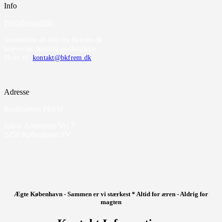
Info
Privatlivspolitik
Anvendelse af data fra bkfrem.dk
kræver en skriftlig godkendelse.
Skriv til
kontakt@bkfrem.dk
Adresse
Boldklubben FREM
Julius Andersens Vej 7
2450 København SV
Ægte København - Sammen er vi stærkest * Altid for æren - Aldrig for
magten