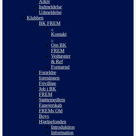
Arkiv
Indmeldelse
Udmeldelse
Klubben
BK FREM
–
Kontakt
–
Om BK
FREM
Vedtægter
& Ref
Formænd
Forældre
foreningen
Frivillige
Job i BK
FREM
Støttemedlem
Fanejerskab
FREMs Old
Boys
Hjælpefonden
Introduktion
Information