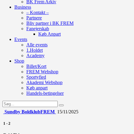
BK Frem Arkiv
Business
– Kontakt –
Partnere
Bliv partner i BK FREM
Fanejerskab
Køb Anpart
Events
Alle events
1.Holdet
Academy
Shop
Billet/Kort
FREM Webshop
Sportyfied
Akademi Webshop
Køb anpart
Handels-betingelser
Sundby Boldklub
FREM
15/11/2025
1
-
2