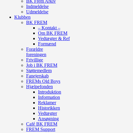
BK Frem Arkiv
Indmeldelse
Udmeldelse
Klubben
BK FREM
– Kontakt –
Om BK FREM
Vedtægter & Ref
Formænd
Forældre
foreningen
Frivillige
Job i BK FREM
Støttemedlem
Fanejerskab
FREMs Old Boys
Hjælpefonden
Introduktion
Information
Reklamer
Historikken
Vedtægter
Ansøgning
Café BK FREM
FREM Support