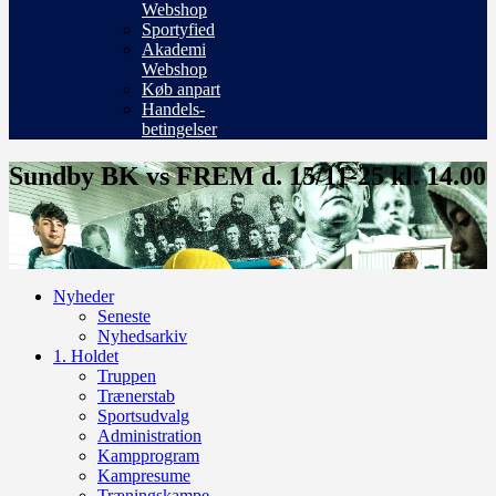
Webshop
Sportyfied
Akademi
Webshop
Køb anpart
Handels-
betingelser
Sundby BK vs FREM d. 15/11-25 kl. 14.00
Nyheder
Seneste
Nyhedsarkiv
1. Holdet
Truppen
Trænerstab
Sportsudvalg
Administration
Kampprogram
Kampresume
Træningskampe