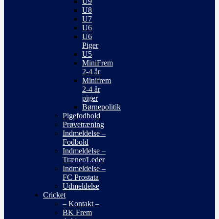
U9
U8
U7
U6
U6
Piger
U5
MiniFrem
2-4 år
Minifrem
2-4 år
piger
Børnepolitik
Pigefodbold
Prøvetræning
Indmeldelse –
Fodbold
Indmeldelse –
Træner/Leder
Indmeldelse –
FC Prostata
Udmeldelse
Cricket
– Kontakt –
BK Frem