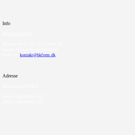
Info
Privatlivspolitik
Anvendelse af data fra bkfrem.dk
kræver en skriftlig godkendelse.
Skriv til
kontakt@bkfrem.dk
Adresse
Boldklubben FREM
Julius Andersens Vej 7
2450 København SV