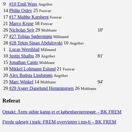
9
#10 Emil Wass
Angriber
14
Philip Oslev
25
Forsvar
17
#17 Malthe Karsberg
Forsvar
21
Marco Kruse
18
Forsvar
26
Nicholas Sejr
29
10'
Midtbane
27
#27 Tobias Søderstrøm
Målmand
28
#28 Tekin Sinan Abdulovski
10
Angriber
1
Lucas Wernblad
Målmand
10
Justin Shaibu
28
81'
Angriber
15
Jonathan Canto
Midtbane
18
Mikkel Lohmann Eslund
21
Forsvar
20
Alex Batista Lindstrøm
Angriber
25
Marc Winkel
14
94'
Midtbane
29
#29 Asger Danelund Hemmingsen
26
Midtbane
Referat
Optakt: Årets sidste kamp er et københavneropgør – BK FREM
Fjerde udesejr i træk: FREM overvintrer i top-6 – BK FREM