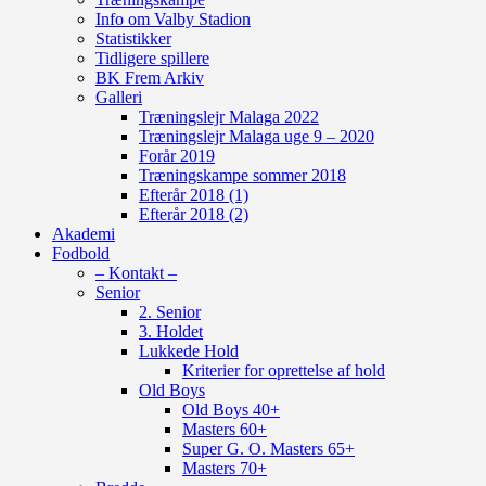
Info om Valby Stadion
Statistikker
Tidligere spillere
BK Frem Arkiv
Galleri
Træningslejr Malaga 2022
Træningslejr Malaga uge 9 – 2020
Forår 2019
Træningskampe sommer 2018
Efterår 2018 (1)
Efterår 2018 (2)
Akademi
Fodbold
– Kontakt –
Senior
2. Senior
3. Holdet
Lukkede Hold
Kriterier for oprettelse af hold
Old Boys
Old Boys 40+
Masters 60+
Super G. O. Masters 65+
Masters 70+