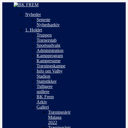
Nyheder
Seneste
Nyhedsarkiv
1. Holdet
Truppen
Trænerstab
Sportsudvalg
Administration
Kampprogram
Kampresume
Træningskampe
Info om Valby
Stadion
Statistikker
Tidligere
spillere
BK Frem
Arkiv
Galleri
Træningslejr
Malaga
2022
Træningslejr