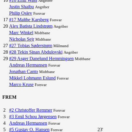
10
#10 Emil Wass
Angriber
Justin Shaibu
Angriber
Philip Oslev
Forsvar
17
#17 Malthe Karsberg
Forsvar
20
Alex Batista Lindstrøm
Angriber
Marc Winkel
Midtbane
Nicholas Sejr
Midtbane
27
#27 Tobias Søderstrøm
Målmand
28
#28 Tekin Sinan Abdulovski
Angriber
29
#29 Asger Danelund Hemmingsen
Midtbane
Andreas Hermansen
Forsvar
Jonathan Canto
Midtbane
Mikkel Lohmann Eslund
Forsvar
Marco Kruse
Forsvar
FREM
2
#2 Christoffer Remmer
Forsvar
3
#3 Emil Schou Jørgensen
Forsvar
4
Andreas Hermansen
Forsvar
5
#5 Gustav O. Hansen
23'
Forsvar