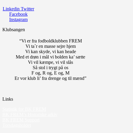
Linkedin
Twitter
Facebook
Instagram
Klubsangen
“Vi er fra fodboldklubben FREM
Vi ta`r en masse sejre hjem
Vi kan skyde, vi kan heade
Med et drøn i mål vi bolden ka’ sætte
Vi vil kæmpe, vi vil slås
Så stol i trygt på os
F og, R og, E og, M
Er vor klub li’ fra drenge og til mænd”
Links
Statistik for BK FREM
BK FREM’s Historiske arkiv
BK FREM Support
Torsdagsholdet