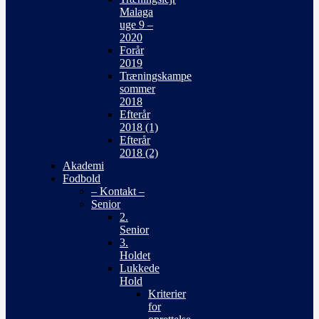
Malaga
uge 9 –
2020
Forår
2019
Træningskampe
sommer
2018
Efterår
2018 (1)
Efterår
2018 (2)
Akademi
Fodbold
– Kontakt –
Senior
2.
Senior
3.
Holdet
Lukkede
Hold
Kriterier
for