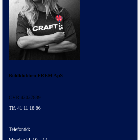
Boldklubben FREM ApS
CVR 42027839
Tlf. 41 11 18 86
Telefontid:
Mandag kl. 10 – 14