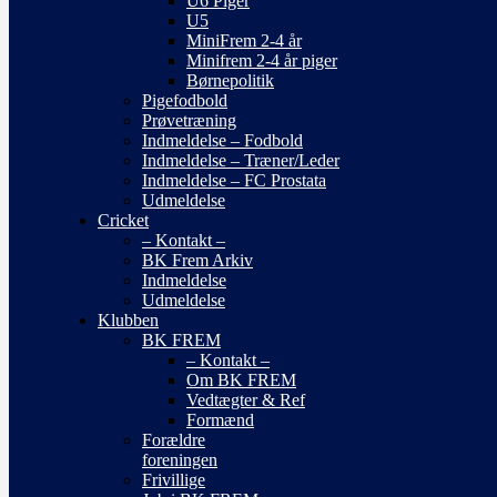
U6 Piger
U5
MiniFrem 2-4 år
Minifrem 2-4 år piger
Børnepolitik
Pigefodbold
Prøvetræning
Indmeldelse – Fodbold
Indmeldelse – Træner/Leder
Indmeldelse – FC Prostata
Udmeldelse
Cricket
– Kontakt –
BK Frem Arkiv
Indmeldelse
Udmeldelse
Klubben
BK FREM
– Kontakt –
Om BK FREM
Vedtægter & Ref
Formænd
Forældre
foreningen
Frivillige