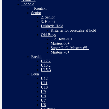
Fodbold
– Kontakt –
Senior
2. Senior
3. Holdet
Lukkede Hold
Kriterier for oprettelse af hold
Old Boys
Old Boys 40+
Masters 60+
Super G. O. Masters 65+
Masters 70+
Bredde
U17.2
U15.2
U15-3
Børn
U12
U11
U10
U9
U8
U7
U6