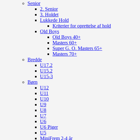
Senior
2. Senior
3. Holdet
Lukkede Hold
Kriterier for oprettelse af hold
Old Boys
Old Boys 40+
Masters 60+
Super G. O. Masters 65+
Masters 70+
Bredde
U17.2
U15.2
U15-3
Børn
U12
U11
U10
U9
U8
U7
U6
U6 Piger
U5
MiniFrem 2-4 år