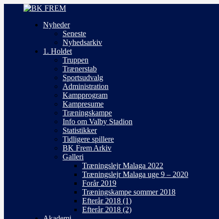
Nyheder
Seneste
Nyhedsarkiv
1. Holdet
Truppen
Trænerstab
Sportsudvalg
Administration
Kampprogram
Kampresume
Træningskampe
Info om Valby Stadion
Statistikker
Tidligere spillere
BK Frem Arkiv
Galleri
Træningslejr Malaga 2022
Træningslejr Malaga uge 9 – 2020
Forår 2019
Træningskampe sommer 2018
Efterår 2018 (1)
Efterår 2018 (2)
Akademi