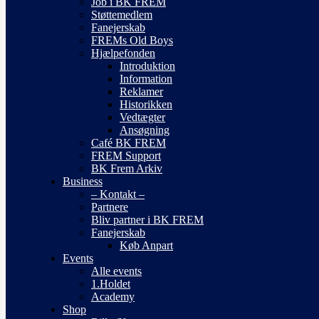
Job i BK FREM
Støttemedlem
Fanejerskab
FREMs Old Boys
Hjælpefonden
Introduktion
Information
Reklamer
Historikken
Vedtægter
Ansøgning
Café BK FREM
FREM Support
BK Frem Arkiv
Business
– Kontakt –
Partnere
Bliv partner i BK FREM
Fanejerskab
Køb Anpart
Events
Alle events
1.Holdet
Academy
Shop