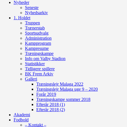
Nyheder
Seneste
Nyhedsarkiv
1. Holdet
Truppen
Trænerstab
Sportsudvalg
Administration
Kampprogram
Kampresume
Træningskampe
Info om Valby Stadion
Statistikker
Tidligere spillere
BK Frem Arkiv
Galleri
Træningslejr Malaga 2022
Træningslejr Malaga uge 9 – 2020
Forår 2019
Træningskampe sommer 2018
Efterår 2018 (1)
Efterår 2018 (2)
Akademi
Fodbold
– Kontakt –