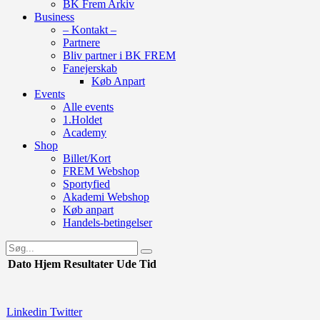
BK Frem Arkiv
Business
– Kontakt –
Partnere
Bliv partner i BK FREM
Fanejerskab
Køb Anpart
Events
Alle events
1.Holdet
Academy
Shop
Billet/Kort
FREM Webshop
Sportyfied
Akademi Webshop
Køb anpart
Handels-betingelser
Dato
Hjem
Resultater
Ude
Tid
Linkedin
Twitter