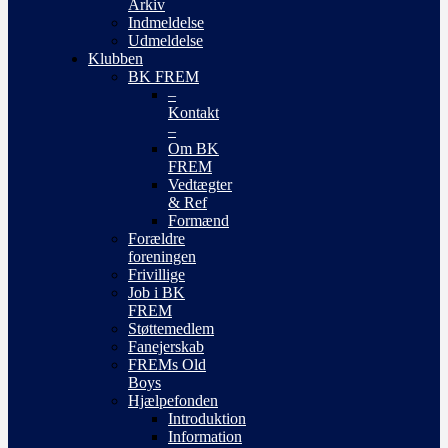
Arkiv
Indmeldelse
Udmeldelse
Klubben
BK FREM
–
Kontakt
–
Om BK
FREM
Vedtægter
& Ref
Formænd
Forældre
foreningen
Frivillige
Job i BK
FREM
Støttemedlem
Fanejerskab
FREMs Old
Boys
Hjælpefonden
Introduktion
Information