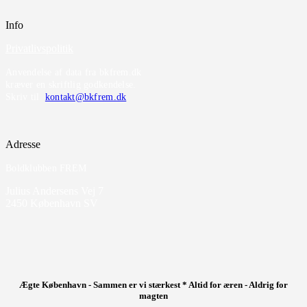
Info
Privatlivspolitik
Anvendelse af data fra bkfrem.dk
kræver en skriftlig godkendelse.
Skriv til
kontakt@bkfrem.dk
Adresse
Boldklubben FREM
Julius Andersens Vej 7
2450 København SV
Ægte København - Sammen er vi stærkest * Altid for æren - Aldrig for
magten