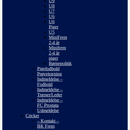
U9
U8
U7
U6
U6
Piger
U5
MiniFrem
2-4 år
Minifrem
2-4 år
piger
Børnepolitik
Pigefodbold
Prøvetræning
Indmeldelse –
Fodbold
Indmeldelse –
Træner/Leder
Indmeldelse –
FC Prostata
Udmeldelse
Cricket
– Kontakt –
BK Frem