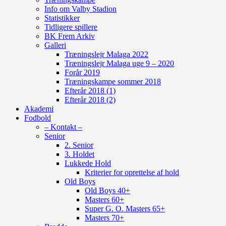
Info om Valby Stadion
Statistikker
Tidligere spillere
BK Frem Arkiv
Galleri
Træningslejr Malaga 2022
Træningslejr Malaga uge 9 – 2020
Forår 2019
Træningskampe sommer 2018
Efterår 2018 (1)
Efterår 2018 (2)
Akademi
Fodbold
– Kontakt –
Senior
2. Senior
3. Holdet
Lukkede Hold
Kriterier for oprettelse af hold
Old Boys
Old Boys 40+
Masters 60+
Super G. O. Masters 65+
Masters 70+