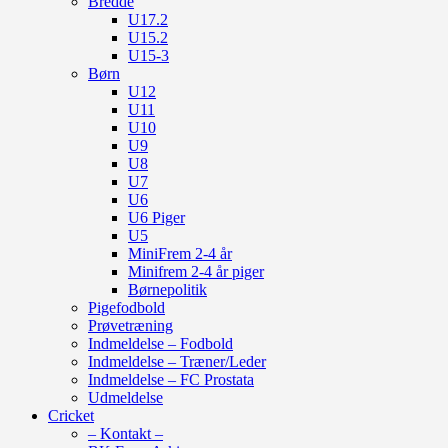
Bredde
U17.2
U15.2
U15-3
Børn
U12
U11
U10
U9
U8
U7
U6
U6 Piger
U5
MiniFrem 2-4 år
Minifrem 2-4 år piger
Børnepolitik
Pigefodbold
Prøvetræning
Indmeldelse – Fodbold
Indmeldelse – Træner/Leder
Indmeldelse – FC Prostata
Udmeldelse
Cricket
– Kontakt –