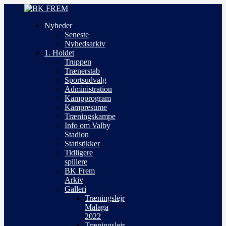
Nyheder
Seneste
Nyhedsarkiv
1. Holdet
Truppen
Trænerstab
Sportsudvalg
Administration
Kampprogram
Kampresume
Træningskampe
Info om Valby
Stadion
Statistikker
Tidligere
spillere
BK Frem
Arkiv
Galleri
Træningslejr
Malaga
2022
Træningslejr