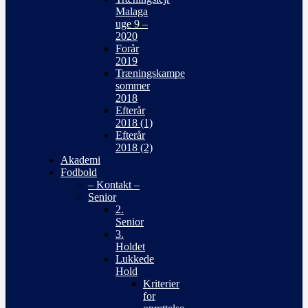
Malaga
uge 9 –
2020
Forår
2019
Træningskampe
sommer
2018
Efterår
2018 (1)
Efterår
2018 (2)
Akademi
Fodbold
– Kontakt –
Senior
2.
Senior
3.
Holdet
Lukkede
Hold
Kriterier
for