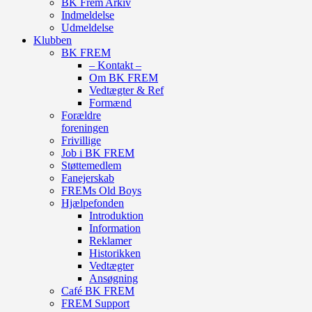
BK Frem Arkiv
Indmeldelse
Udmeldelse
Klubben
BK FREM
– Kontakt –
Om BK FREM
Vedtægter & Ref
Formænd
Forældre
foreningen
Frivillige
Job i BK FREM
Støttemedlem
Fanejerskab
FREMs Old Boys
Hjælpefonden
Introduktion
Information
Reklamer
Historikken
Vedtægter
Ansøgning
Café BK FREM
FREM Support