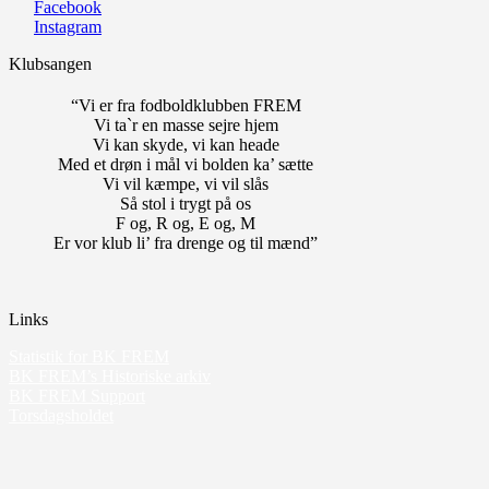
Facebook
Instagram
Klubsangen
“Vi er fra fodboldklubben FREM
Vi ta`r en masse sejre hjem
Vi kan skyde, vi kan heade
Med et drøn i mål vi bolden ka’ sætte
Vi vil kæmpe, vi vil slås
Så stol i trygt på os
F og, R og, E og, M
Er vor klub li’ fra drenge og til mænd”
Links
Statistik for BK FREM
BK FREM’s Historiske arkiv
BK FREM Support
Torsdagsholdet