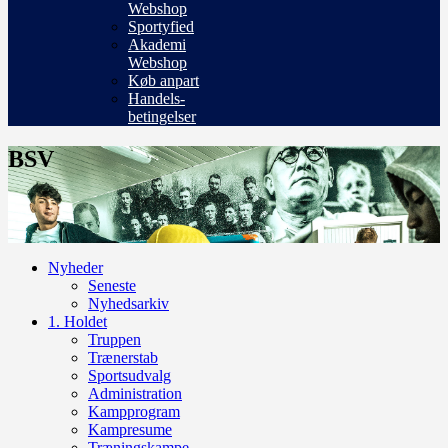
Webshop
Sportyfied
Akademi
Webshop
Køb anpart
Handels-
betingelser
BSV
Nyheder
Seneste
Nyhedsarkiv
1. Holdet
Truppen
Trænerstab
Sportsudvalg
Administration
Kampprogram
Kampresume
Træningskampe