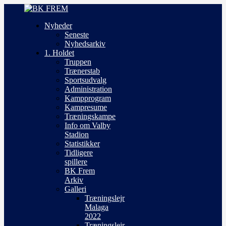
Nyheder
Seneste
Nyhedsarkiv
1. Holdet
Truppen
Trænerstab
Sportsudvalg
Administration
Kampprogram
Kampresume
Træningskampe
Info om Valby
Stadion
Statistikker
Tidligere
spillere
BK Frem
Arkiv
Galleri
Træningslejr
Malaga
2022
Træningslejr