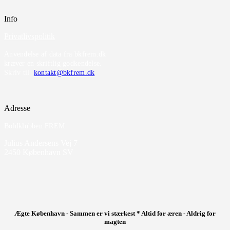
Info
Privatlivspolitik
Anvendelse af data fra bkfrem.dk
kræver en skriftlig godkendelse.
Skriv til
kontakt@bkfrem.dk
Adresse
Boldklubben FREM
Julius Andersens Vej 7
2450 København SV
Ægte København - Sammen er vi stærkest * Altid for æren - Aldrig for
magten