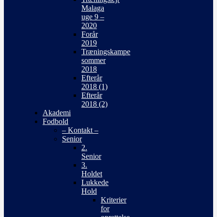
Malaga
uge 9 –
2020
Forår
2019
Træningskampe
sommer
2018
Efterår
2018 (1)
Efterår
2018 (2)
Akademi
Fodbold
– Kontakt –
Senior
2.
Senior
3.
Holdet
Lukkede
Hold
Kriterier
for