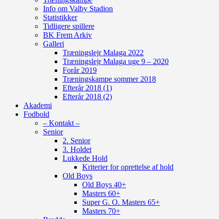
Info om Valby Stadion
Statistikker
Tidligere spillere
BK Frem Arkiv
Galleri
Træningslejr Malaga 2022
Træningslejr Malaga uge 9 – 2020
Forår 2019
Træningskampe sommer 2018
Efterår 2018 (1)
Efterår 2018 (2)
Akademi
Fodbold
– Kontakt –
Senior
2. Senior
3. Holdet
Lukkede Hold
Kriterier for oprettelse af hold
Old Boys
Old Boys 40+
Masters 60+
Super G. O. Masters 65+
Masters 70+