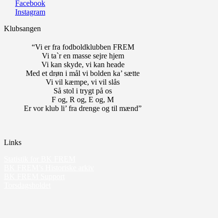
Facebook
Instagram
Klubsangen
“Vi er fra fodboldklubben FREM
Vi ta`r en masse sejre hjem
Vi kan skyde, vi kan heade
Med et drøn i mål vi bolden ka’ sætte
Vi vil kæmpe, vi vil slås
Så stol i trygt på os
F og, R og, E og, M
Er vor klub li’ fra drenge og til mænd”
Links
Statistik for BK FREM
BK FREM’s Historiske arkiv
BK FREM Support
Torsdagsholdet