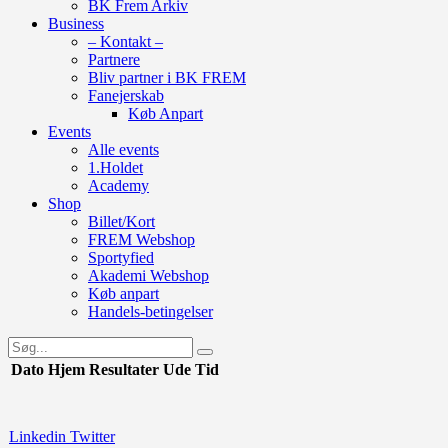
BK Frem Arkiv
Business
– Kontakt –
Partnere
Bliv partner i BK FREM
Fanejerskab
Køb Anpart
Events
Alle events
1.Holdet
Academy
Shop
Billet/Kort
FREM Webshop
Sportyfied
Akademi Webshop
Køb anpart
Handels-betingelser
Dato
Hjem
Resultater
Ude
Tid
Linkedin
Twitter