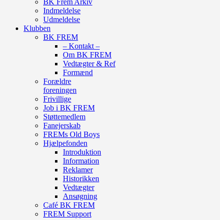
BK Frem Arkiv
Indmeldelse
Udmeldelse
Klubben
BK FREM
– Kontakt –
Om BK FREM
Vedtægter & Ref
Formænd
Forældre
foreningen
Frivillige
Job i BK FREM
Støttemedlem
Fanejerskab
FREMs Old Boys
Hjælpefonden
Introduktion
Information
Reklamer
Historikken
Vedtægter
Ansøgning
Café BK FREM
FREM Support