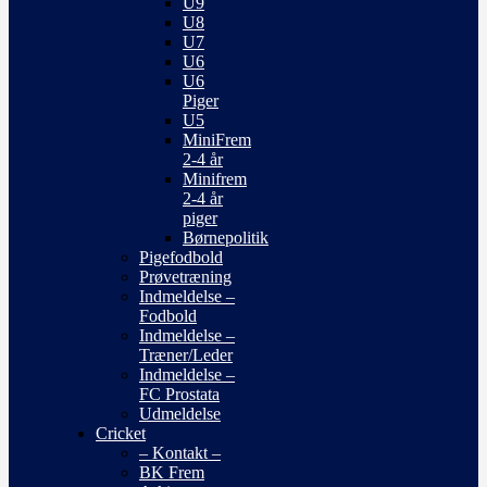
U9
U8
U7
U6
U6
Piger
U5
MiniFrem
2-4 år
Minifrem
2-4 år
piger
Børnepolitik
Pigefodbold
Prøvetræning
Indmeldelse –
Fodbold
Indmeldelse –
Træner/Leder
Indmeldelse –
FC Prostata
Udmeldelse
Cricket
– Kontakt –
BK Frem