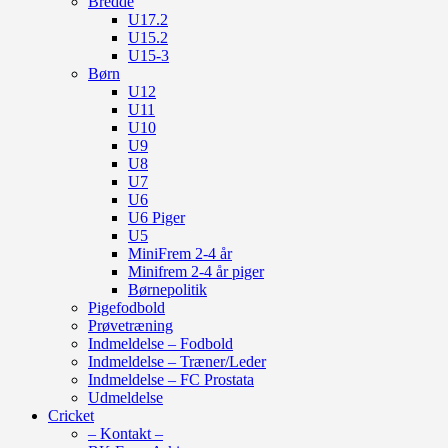
Bredde
U17.2
U15.2
U15-3
Børn
U12
U11
U10
U9
U8
U7
U6
U6 Piger
U5
MiniFrem 2-4 år
Minifrem 2-4 år piger
Børnepolitik
Pigefodbold
Prøvetræning
Indmeldelse – Fodbold
Indmeldelse – Træner/Leder
Indmeldelse – FC Prostata
Udmeldelse
Cricket
– Kontakt –