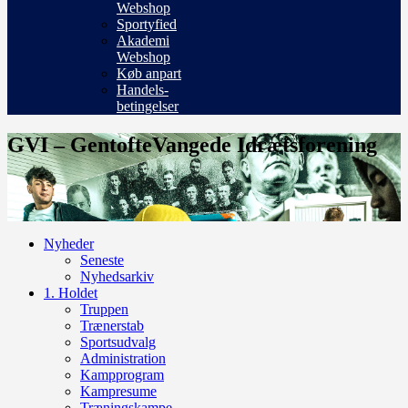
Webshop
Sportyfied
Akademi
Webshop
Køb anpart
Handels-
betingelser
GVI – GentofteVangede Idrætsforening
Nyheder
Seneste
Nyhedsarkiv
1. Holdet
Truppen
Trænerstab
Sportsudvalg
Administration
Kampprogram
Kampresume
Træningskampe