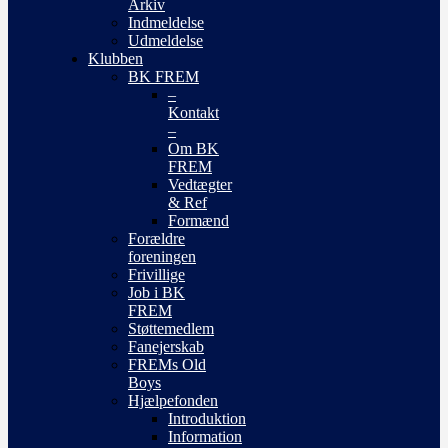
Arkiv
Indmeldelse
Udmeldelse
Klubben
BK FREM
–
Kontakt
–
Om BK
FREM
Vedtægter
& Ref
Formænd
Forældre
foreningen
Frivillige
Job i BK
FREM
Støttemedlem
Fanejerskab
FREMs Old
Boys
Hjælpefonden
Introduktion
Information