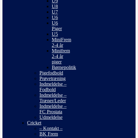
U9
U8
U7
U6
U6
Piger
U5
MiniFrem
2-4 år
Minifrem
2-4 år
piger
Børnepolitik
Pigefodbold
Prøvetræning
Indmeldelse –
Fodbold
Indmeldelse –
Træner/Leder
Indmeldelse –
FC Prostata
Udmeldelse
Cricket
– Kontakt –
BK Frem