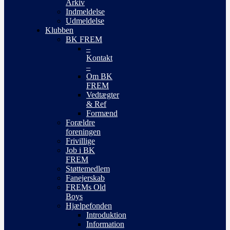
Arkiv
Indmeldelse
Udmeldelse
Klubben
BK FREM
–
Kontakt
–
Om BK
FREM
Vedtægter
& Ref
Formænd
Forældre
foreningen
Frivillige
Job i BK
FREM
Støttemedlem
Fanejerskab
FREMs Old
Boys
Hjælpefonden
Introduktion
Information