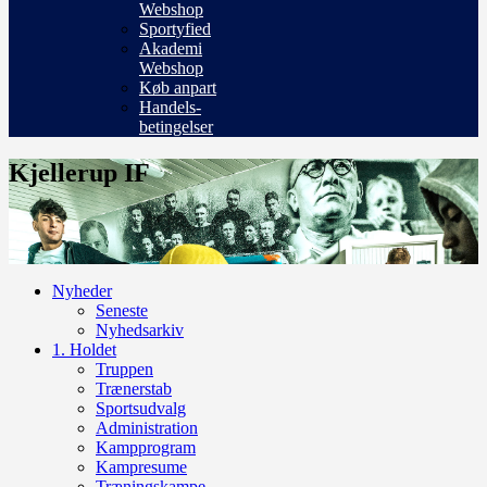
Webshop
Sportyfied
Akademi
Webshop
Køb anpart
Handels-
betingelser
Kjellerup IF
Nyheder
Seneste
Nyhedsarkiv
1. Holdet
Truppen
Trænerstab
Sportsudvalg
Administration
Kampprogram
Kampresume
Træningskampe