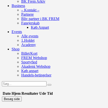
BK Frem Arkiv
Business
– Kontakt –
Partnere
Bliv partner i BK FREM
Fanejerskab
Køb Anpart
Events
Alle events
1.Holdet
Academy
Shop
Billet/Kort
FREM Webshop
Sportyfied
Akademi Webshop
Køb anpart
Handels-betingelser
Dato
Hjem
Resultater
Ude
Tid