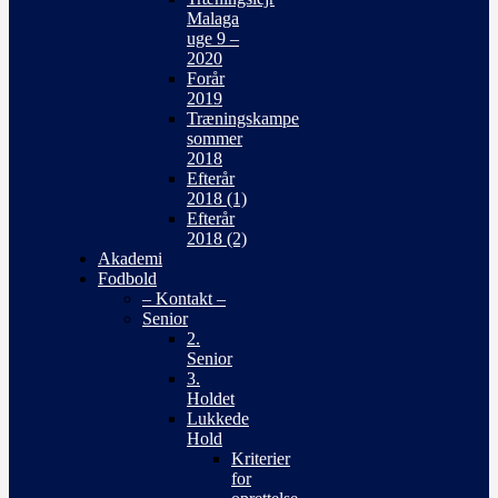
Malaga
uge 9 –
2020
Forår
2019
Træningskampe
sommer
2018
Efterår
2018 (1)
Efterår
2018 (2)
Akademi
Fodbold
– Kontakt –
Senior
2.
Senior
3.
Holdet
Lukkede
Hold
Kriterier
for