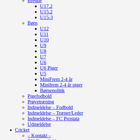
Bredde
U17.2
U15.2
U15-3
Børn
U12
U11
U10
U9
U8
U7
U6
U6 Piger
U5
MiniFrem 2-4 år
Minifrem 2-4 år piger
Børnepolitik
Pigefodbold
Prøvetræning
Indmeldelse – Fodbold
Indmeldelse – Træner/Leder
Indmeldelse – FC Prostata
Udmeldelse
Cricket
– Kontakt –