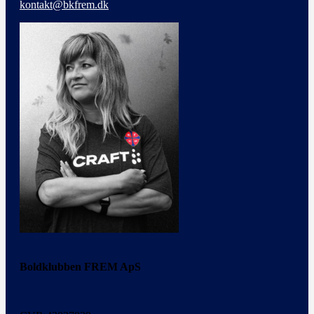
kontakt@bkfrem.dk
Boldklubben FREM ApS