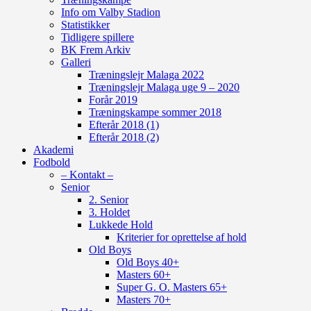
Info om Valby Stadion
Statistikker
Tidligere spillere
BK Frem Arkiv
Galleri
Træningslejr Malaga 2022
Træningslejr Malaga uge 9 – 2020
Forår 2019
Træningskampe sommer 2018
Efterår 2018 (1)
Efterår 2018 (2)
Akademi
Fodbold
– Kontakt –
Senior
2. Senior
3. Holdet
Lukkede Hold
Kriterier for oprettelse af hold
Old Boys
Old Boys 40+
Masters 60+
Super G. O. Masters 65+
Masters 70+