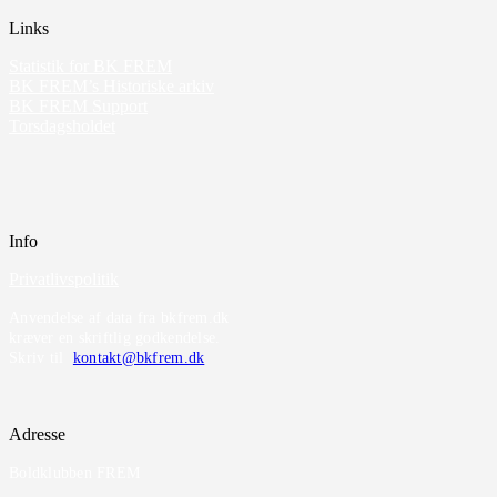
Links
Statistik for BK FREM
BK FREM’s Historiske arkiv
BK FREM Support
Torsdagsholdet
Info
Privatlivspolitik
Anvendelse af data fra bkfrem.dk
kræver en skriftlig godkendelse.
Skriv til
kontakt@bkfrem.dk
Adresse
Boldklubben FREM