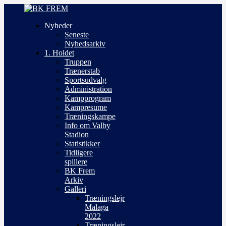
Nyheder
Seneste
Nyhedsarkiv
1. Holdet
Truppen
Trænerstab
Sportsudvalg
Administration
Kampprogram
Kampresume
Træningskampe
Info om Valby
Stadion
Statistikker
Tidligere
spillere
BK Frem
Arkiv
Galleri
Træningslejr
Malaga
2022
Træningslejr