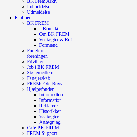
BK Frem Arkiv
Indmeldelse
Udmeldelse
Klubben
BK FREM
– Kontakt –
Om BK FREM
Vedtægter & Ref
Formænd
Forældre
foreningen
Frivillige
Job i BK FREM
Støttemedlem
Fanejerskab
FREMs Old Boys
Hjælpefonden
Introduktion
Information
Reklamer
Historikken
Vedtægter
Ansøgning
Café BK FREM
FREM Support