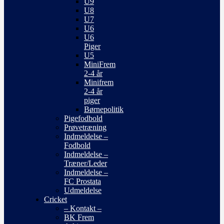
U9
U8
U7
U6
U6
Piger
U5
MiniFrem
2-4 år
Minifrem
2-4 år
piger
Børnepolitik
Pigefodbold
Prøvetræning
Indmeldelse –
Fodbold
Indmeldelse –
Træner/Leder
Indmeldelse –
FC Prostata
Udmeldelse
Cricket
– Kontakt –
BK Frem