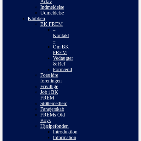
Arkiv
Indmeldelse
Udmeldelse
Klubben
BK FREM
–
Kontakt
–
Om BK
FREM
Vedtægter
& Ref
Formænd
Forældre
foreningen
Frivillige
Job i BK
FREM
Støttemedlem
Fanejerskab
FREMs Old
Boys
Hjælpefonden
Introduktion
Information