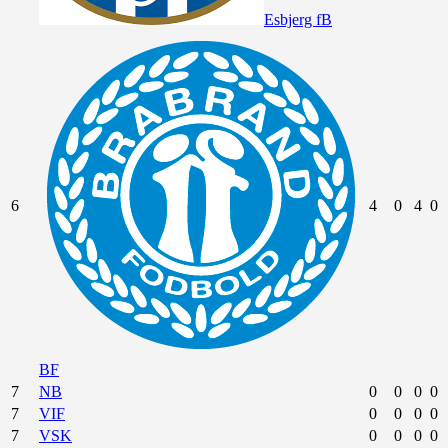
Esbjerg fB
6
4
0
4
0
BF
7
NB
0
0
0
0
7
VIF
0
0
0
0
7
VSK
0
0
0
0