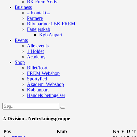
BK Frem Arkiv
Business
– Kontakt –
Partnere
Bliv partner i BK FREM
Fanejerskab
Køb Anpart
Events
Alle events
1.Holdet
Academy
Shop
Billet/Kort
FREM Webshop
Sportyfied
Akademi Webshop
Køb anpart
Handels-betingelser
2. Division - Nedrykningsgruppe
Pos
Klub
KS
V
U
T