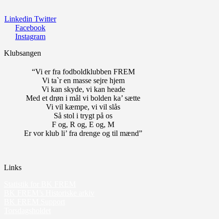
Linkedin
Twitter
Facebook
Instagram
Klubsangen
“Vi er fra fodboldklubben FREM
Vi ta`r en masse sejre hjem
Vi kan skyde, vi kan heade
Med et drøn i mål vi bolden ka’ sætte
Vi vil kæmpe, vi vil slås
Så stol i trygt på os
F og, R og, E og, M
Er vor klub li’ fra drenge og til mænd”
Links
Statistik for BK FREM
BK FREM’s Historiske arkiv
BK FREM Support
Torsdagsholdet