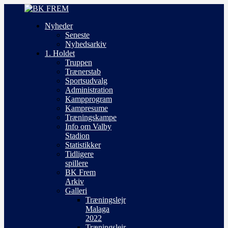
Nyheder
Seneste
Nyhedsarkiv
1. Holdet
Truppen
Trænerstab
Sportsudvalg
Administration
Kampprogram
Kampresume
Træningskampe
Info om Valby
Stadion
Statistikker
Tidligere
spillere
BK Frem
Arkiv
Galleri
Træningslejr
Malaga
2022
Træningslejr