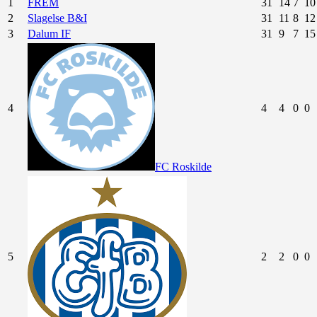
1
FREM
31
14
7
10
2
Slagelse B&I
31
11
8
12
3
Dalum IF
31
9
7
15
4
4
4
0
0
FC Roskilde
5
2
2
0
0