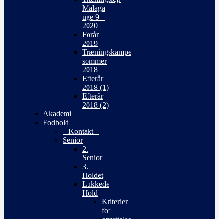
Malaga
uge 9 –
2020
Forår
2019
Træningskampe
sommer
2018
Efterår
2018 (1)
Efterår
2018 (2)
Akademi
Fodbold
– Kontakt –
Senior
2.
Senior
3.
Holdet
Lukkede
Hold
Kriterier
for