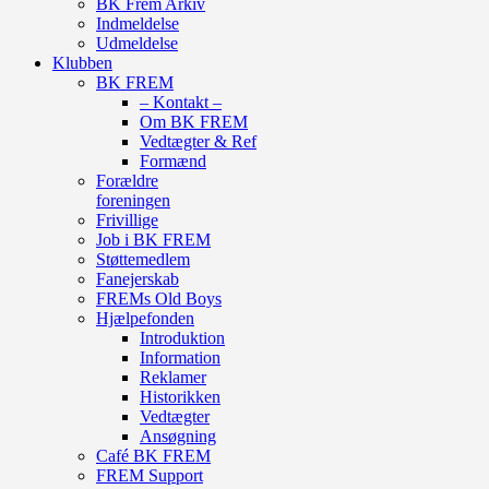
BK Frem Arkiv
Indmeldelse
Udmeldelse
Klubben
BK FREM
– Kontakt –
Om BK FREM
Vedtægter & Ref
Formænd
Forældre
foreningen
Frivillige
Job i BK FREM
Støttemedlem
Fanejerskab
FREMs Old Boys
Hjælpefonden
Introduktion
Information
Reklamer
Historikken
Vedtægter
Ansøgning
Café BK FREM
FREM Support