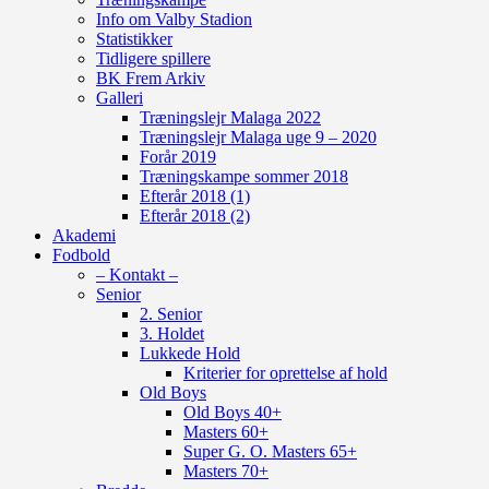
Info om Valby Stadion
Statistikker
Tidligere spillere
BK Frem Arkiv
Galleri
Træningslejr Malaga 2022
Træningslejr Malaga uge 9 – 2020
Forår 2019
Træningskampe sommer 2018
Efterår 2018 (1)
Efterår 2018 (2)
Akademi
Fodbold
– Kontakt –
Senior
2. Senior
3. Holdet
Lukkede Hold
Kriterier for oprettelse af hold
Old Boys
Old Boys 40+
Masters 60+
Super G. O. Masters 65+
Masters 70+