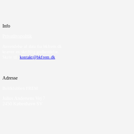
Info
Privatlivspolitik
Anvendelse af data fra bkfrem.dk
kræver en skriftlig godkendelse.
Skriv til
kontakt@bkfrem.dk
Adresse
Boldklubben FREM
Julius Andersens Vej 7
2450 København SV