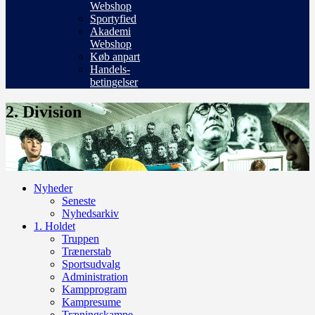
Webshop
Sportyfied
Akademi
Webshop
Køb anpart
Handels-
betingelser
2. Division
Nyheder
Seneste
Nyhedsarkiv
1. Holdet
Truppen
Trænerstab
Sportsudvalg
Administration
Kampprogram
Kampresume
Træningskampe