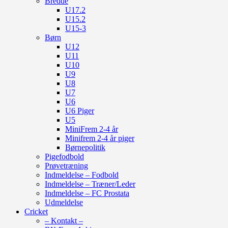
Bredde
U17.2
U15.2
U15-3
Børn
U12
U11
U10
U9
U8
U7
U6
U6 Piger
U5
MiniFrem 2-4 år
Minifrem 2-4 år piger
Børnepolitik
Pigefodbold
Prøvetræning
Indmeldelse – Fodbold
Indmeldelse – Træner/Leder
Indmeldelse – FC Prostata
Udmeldelse
Cricket
– Kontakt –