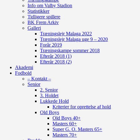
Info om Valby Stadion
Statistikker
Tidligere spillere
BK Frem Arkiv
Galleri
Træningslejr Malaga 2022
Træningslejr Malaga uge 9 – 2020
Forår 2019
Træningskampe sommer 2018
Efterår 2018 (1)
Efterår 2018 (2)
Akademi
Fodbold
– Kontakt –
Senior
2. Senior
3. Holdet
Lukkede Hold
Kriterier for oprettelse af hold
Old Boys
Old Boys 40+
Masters 60+
Super G. O. Masters 65+
Masters 70+