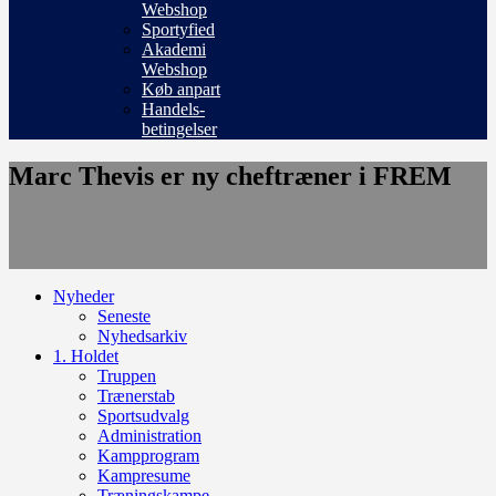
Webshop
Sportyfied
Akademi
Webshop
Køb anpart
Handels-
betingelser
Marc Thevis er ny cheftræner i FREM
Nyheder
Seneste
Nyhedsarkiv
1. Holdet
Truppen
Trænerstab
Sportsudvalg
Administration
Kampprogram
Kampresume
Træningskampe