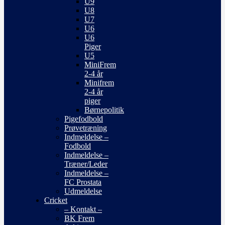
U9
U8
U7
U6
U6
Piger
U5
MiniFrem
2-4 år
Minifrem
2-4 år
piger
Børnepolitik
Pigefodbold
Prøvetræning
Indmeldelse –
Fodbold
Indmeldelse –
Træner/Leder
Indmeldelse –
FC Prostata
Udmeldelse
Cricket
– Kontakt –
BK Frem