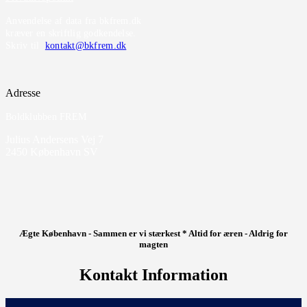
Anvendelse af data fra bkfrem.dk
kræver en skriftlig godkendelse.
Skriv til
kontakt@bkfrem.dk
Adresse
Boldklubben FREM
Julius Andersens Vej 7
2450 København SV
Ægte København - Sammen er vi stærkest * Altid for æren - Aldrig for
magten
Kontakt Information