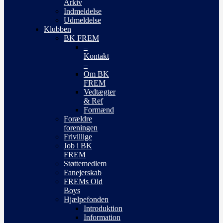
Arkiv
Indmeldelse
Udmeldelse
Klubben
BK FREM
–
Kontakt
–
Om BK
FREM
Vedtægter
& Ref
Formænd
Forældre
foreningen
Frivillige
Job i BK
FREM
Støttemedlem
Fanejerskab
FREMs Old
Boys
Hjælpefonden
Introduktion
Information