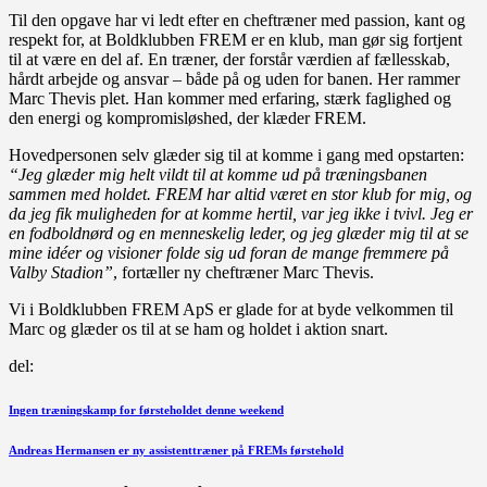
Til den opgave har vi ledt efter en cheftræner med passion, kant og
respekt for, at Boldklubben FREM er en klub, man gør sig fortjent
til at være en del af. En træner, der forstår værdien af fællesskab,
hårdt arbejde og ansvar – både på og uden for banen. Her rammer
Marc Thevis plet. Han kommer med erfaring, stærk faglighed og
den energi og kompromisløshed, der klæder FREM.
Hovedpersonen selv glæder sig til at komme i gang med opstarten:
“Jeg glæder mig helt vildt til at komme ud på træningsbanen
sammen med holdet. FREM har altid været en stor klub for mig, og
da jeg fik muligheden for at komme hertil, var jeg ikke i tvivl. Jeg er
en fodboldnørd og en menneskelig leder, og jeg glæder mig til at se
mine idéer og visioner folde sig ud foran de mange fremmere på
Valby Stadion”
, fortæller ny cheftræner Marc Thevis.
Vi i Boldklubben FREM ApS er glade for at byde velkommen til
Marc og glæder os til at se ham og holdet i aktion snart.
del:
Indlægsnavigation
Forrige
Ingen træningskamp for førsteholdet denne weekend
indlæg
Næste
Andreas Hermansen er ny assistenttræner på FREMs førstehold
indlæg