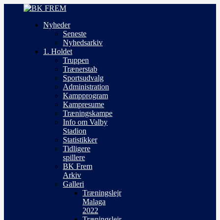
Nyheder
Seneste
Nyhedsarkiv
1. Holdet
Truppen
Trænerstab
Sportsudvalg
Administration
Kampprogram
Kampresume
Træningskampe
Info om Valby
Stadion
Statistikker
Tidligere
spillere
BK Frem
Arkiv
Galleri
Træningslejr
Malaga
2022
Træningslejr