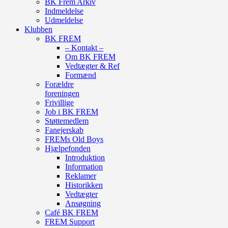
BK Frem Arkiv
Indmeldelse
Udmeldelse
Klubben
BK FREM
– Kontakt –
Om BK FREM
Vedtægter & Ref
Formænd
Forældre
foreningen
Frivillige
Job i BK FREM
Støttemedlem
Fanejerskab
FREMs Old Boys
Hjælpefonden
Introduktion
Information
Reklamer
Historikken
Vedtægter
Ansøgning
Café BK FREM
FREM Support