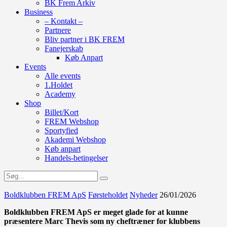
BK Frem Arkiv
Business
– Kontakt –
Partnere
Bliv partner i BK FREM
Fanejerskab
Køb Anpart
Events
Alle events
1.Holdet
Academy
Shop
Billet/Kort
FREM Webshop
Sportyfied
Akademi Webshop
Køb anpart
Handels-betingelser
Boldklubben FREM ApS
Førsteholdet
Nyheder
26/01/2026
Boldklubben FREM ApS er meget glade for at kunne
præsentere Marc Thevis som ny cheftræner for klubbens