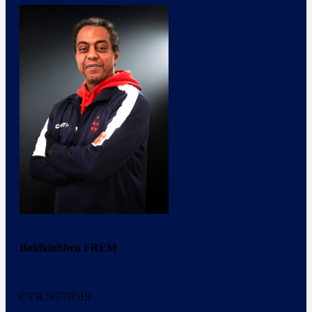
Boldklubben FREM
CVR 56778519