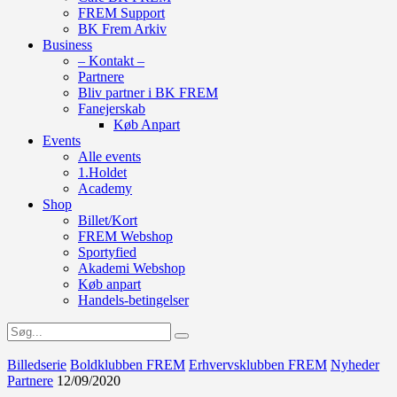
FREM Support
BK Frem Arkiv
Business
– Kontakt –
Partnere
Bliv partner i BK FREM
Fanejerskab
Køb Anpart
Events
Alle events
1.Holdet
Academy
Shop
Billet/Kort
FREM Webshop
Sportyfied
Akademi Webshop
Køb anpart
Handels-betingelser
Billedserie
Boldklubben FREM
Erhvervsklubben FREM
Nyheder
Partnere
12/09/2020