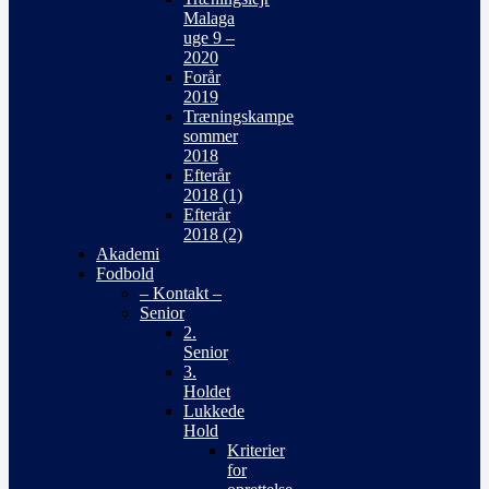
Malaga
uge 9 –
2020
Forår
2019
Træningskampe
sommer
2018
Efterår
2018 (1)
Efterår
2018 (2)
Akademi
Fodbold
– Kontakt –
Senior
2.
Senior
3.
Holdet
Lukkede
Hold
Kriterier
for