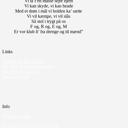
Vi ta`r en masse sejre hjem
Vi kan skyde, vi kan heade
Med et drøn i mål vi bolden ka’ sætte
Vi vil kæmpe, vi vil slås
Så stol i trygt på os
F og, R og, E og, M
Er vor klub li’ fra drenge og til mænd”
Links
Statistik for BK FREM
BK FREM’s Historiske arkiv
BK FREM Support
Torsdagsholdet
Info
Privatlivspolitik
Anvendelse af data fra bkfrem.dk