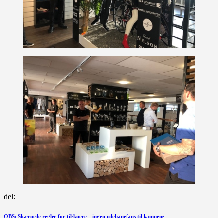
del:
Forrige
OBS: Skærpede regler for tilskuere – ingen udebanefans til kampene