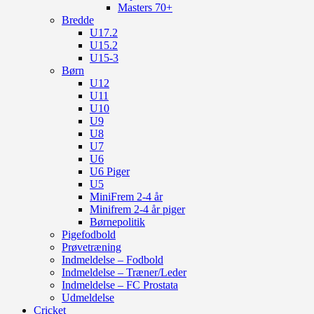
Masters 70+
Bredde
U17.2
U15.2
U15-3
Børn
U12
U11
U10
U9
U8
U7
U6
U6 Piger
U5
MiniFrem 2-4 år
Minifrem 2-4 år piger
Børnepolitik
Pigefodbold
Prøvetræning
Indmeldelse – Fodbold
Indmeldelse – Træner/Leder
Indmeldelse – FC Prostata
Udmeldelse
Cricket