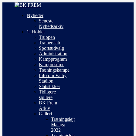
Nyheder
Seneste
Nyhedsarkiv
1. Holdet
Truppen
Trænerstab
Sportsudvalg
Administration
Kampprogram
Kampresume
Træningskampe
Info om Valby
Stadion
Statistikker
Tidligere
spillere
BK Frem
Arkiv
Galleri
Træningslejr
Malaga
2022
Træningslejr