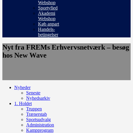
Webshop
Sportyfied
Akademi
Webshop
Køb anpart
Handels-
betingelser
Nyt fra FREMs Erhvervsnetværk – besøg
hos New Wave
Nyheder
Seneste
Nyhedsarkiv
1. Holdet
Truppen
Trænerstab
Sportsudvalg
Administration
Kampprogram