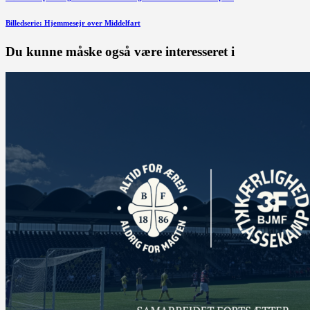
Indlægsnavigation
indlæg
Næste
Billedserie: Hjemmesejr over Middelfart
indlæg
Du kunne måske også være interesseret i