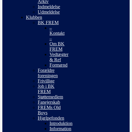
Arkiv
Indmeldelse
Udmeldelse
Klubben
BK FREM
–
Kontakt
–
Om BK
FREM
Vedtægter
& Ref
Formænd
Forældre
foreningen
Frivillige
Job i BK
FREM
Støttemedlem
Fanejerskab
FREMs Old
Boys
Hjælpefonden
Introduktion
Information