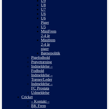
U9
U8
U7
U6
U6
Piger
U5
MiniFrem
2-4 år
Minifrem
2-4 år
piger
Børnepolitik
Pigefodbold
Prøvetræning
Indmeldelse –
Fodbold
Indmeldelse –
Træner/Leder
Indmeldelse –
FC Prostata
Udmeldelse
Cricket
– Kontakt –
BK Frem