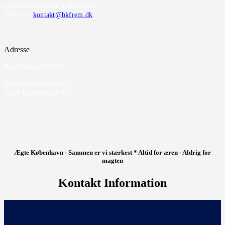
kræver en skriftlig godkendelse.
Skriv til
kontakt@bkfrem.dk
Adresse
Boldklubben FREM
Julius Andersens Vej 7
2450 København SV
Ægte København - Sammen er vi stærkest * Altid for æren - Aldrig for
magten
Kontakt Information