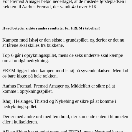
For Fremad Amager betød nederlaget, at de mistede førstepladsen i
rækken til Aarhus Fremad, der vandt 4-0 over HIK.
Hvad betyder sidste rundes resultater for FREM i tabellen?
Kampen mod Ishøj er den sidste i grundspillet, og derfor er det nu,
at fårene skal skilles fra bukkene.
Top-6 går i oprykningsspillet, mens de seks underste skal kæmpe
om at undgå nedrykning.
FREM ligger inden kampen mod Ishøj på syvendepladsen. Men lad
os bare kigge på hele rækken.
Aarhus Fremad, Fremad Amager og Middelfart er sikre på at
komme i oprykningsspillet.
Ishøj, Helsingør, Thisted og Nykøbing er sikre på at komme i
nedrykningsspillet.
Der er med andre ord med fem hold, der kan ende enten i himmelen
eller i kulkælderen.
AB og Skive har et point mere end FREM, mens Næstved har to.