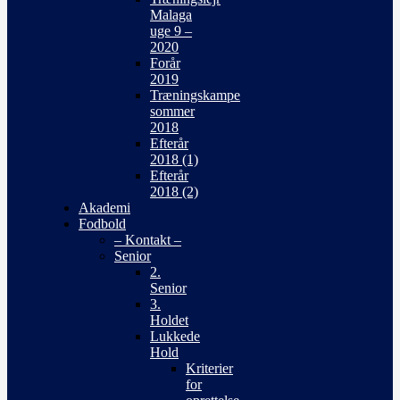
Malaga
uge 9 –
2020
Forår
2019
Træningskampe
sommer
2018
Efterår
2018 (1)
Efterår
2018 (2)
Akademi
Fodbold
– Kontakt –
Senior
2.
Senior
3.
Holdet
Lukkede
Hold
Kriterier
for