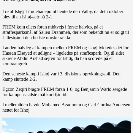
Tre af Ishøj 17 udebanepoint hentede de i Valby, da det i oktober
blev til en Ishøj-sejr på 2-1.
FREM kom ellers foran midtvejs i første halvleg på et
straffesparksmål af Salieu Drammeh, der som bekendt nu er solgt til
Lillestrøm i den bedste norske række.
I anden halvleg af kampen mellem FREM og Ishøj lykkedes det for
Hassan Elsayed at udligne – ligeledes på straffespark. Og til sidst
sikrede Abdul Arshad sejren for Ishøj, da han scorede på et
kontraangreb.
Den seneste kamp i Ishøj var i 3. divisions oprykningsspil. Den
kamp sluttede 2-2.
Egzon Zeqiri bragte FREM foran 1-0, og Benjamin Warlo sørgede
for kampens sidste mål kort før tid.
I mellemtiden havde Mohamed Azaquoun og Carl Cordua Andersen
nettet for Ishøj.