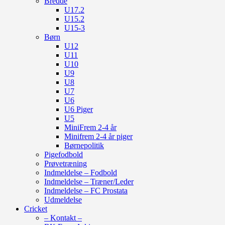
Bredde
U17.2
U15.2
U15-3
Børn
U12
U11
U10
U9
U8
U7
U6
U6 Piger
U5
MiniFrem 2-4 år
Minifrem 2-4 år piger
Børnepolitik
Pigefodbold
Prøvetræning
Indmeldelse – Fodbold
Indmeldelse – Træner/Leder
Indmeldelse – FC Prostata
Udmeldelse
Cricket
– Kontakt –