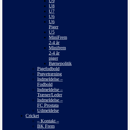
U9
U8
U7
U6
U6
Piger
U5
MiniFrem
2-4 år
Minifrem
2-4 år
piger
Børnepolitik
Pigefodbold
Prøvetræning
Indmeldelse –
Fodbold
Indmeldelse –
Træner/Leder
Indmeldelse –
FC Prostata
Udmeldelse
Cricket
– Kontakt –
BK Frem