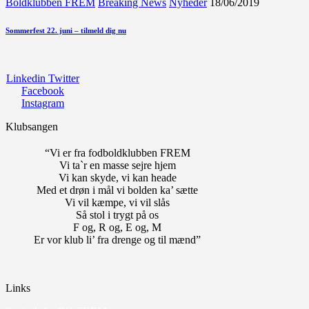
Boldklubben FREM
Breaking News
Nyheder
18/06/2019
Sommerfest 22. juni – tilmeld dig nu
Linkedin
Twitter
Facebook
Instagram
Klubsangen
“Vi er fra fodboldklubben FREM
Vi ta`r en masse sejre hjem
Vi kan skyde, vi kan heade
Med et drøn i mål vi bolden ka’ sætte
Vi vil kæmpe, vi vil slås
Så stol i trygt på os
F og, R og, E og, M
Er vor klub li’ fra drenge og til mænd”
Links