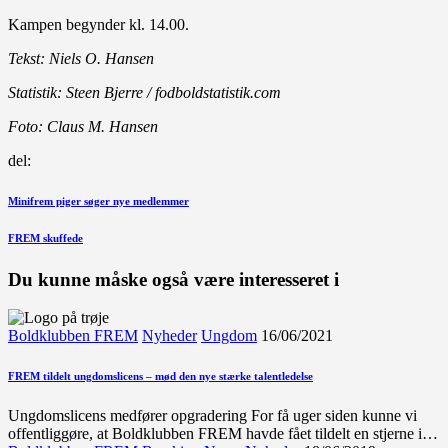
Kampen begynder kl. 14.00.
Tekst: Niels O. Hansen
Statistik: Steen Bjerre / fodboldstatistik.com
Foto: Claus M. Hansen
del:
Indlægsnavigation
Forrige
Minifrem piger søger nye medlemmer
indlæg
Næste
FREM skuffede
indlæg
Du kunne måske også være interesseret i
Boldklubben FREM
Nyheder
Ungdom
16/06/2021
FREM tildelt ungdomslicens – mød den nye stærke talentledelse
Ungdomslicens medfører opgradering For få uger siden kunne vi
offentliggøre, at Boldklubben FREM havde fået tildelt en stjerne i…