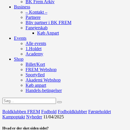
BK Frem Arkiv
Business
– Kontakt –
Partnere
Bliv partner i BK FREM
Fanejerskab
Køb Anpart
Events
Alle events
1.Holdet
Academy
Shop
Billet/Kort
FREM Webshop
Sportyfied
Akademi Webshop
Køb anpart
Handels-betingelser
Boldklubben FREM
Fodbold
Fodboldklubber
Førsteholdet
Kampoptakt
Nyheder
11/04/2025
Hvad er der sket siden sidst?