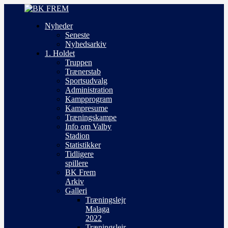
Nyheder
Seneste
Nyhedsarkiv
1. Holdet
Truppen
Trænerstab
Sportsudvalg
Administration
Kampprogram
Kampresume
Træningskampe
Info om Valby
Stadion
Statistikker
Tidligere
spillere
BK Frem
Arkiv
Galleri
Træningslejr
Malaga
2022
Træningslejr