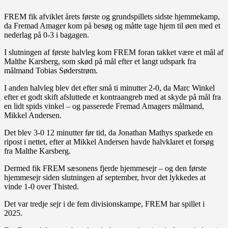
FREM fik afviklet årets første og grundspillets sidste hjemmekamp,
da Fremad Amager kom på besøg og måtte tage hjem til øen med et
nederlag på 0-3 i bagagen.
I slutningen af første halvleg kom FREM foran takket være et mål af
Malthe Karsberg, som skød på mål efter et langt udspark fra
målmand Tobias Søderstrøm.
I anden halvleg blev det efter små ti minutter 2-0, da Marc Winkel
efter et godt skift afsluttede et kontraangreb med at skyde på mål fra
en lidt spids vinkel – og passerede Fremad Amagers målmand,
Mikkel Andersen.
Det blev 3-0 12 minutter før tid, da Jonathan Mathys sparkede en
ripost i nettet, efter at Mikkel Andersen havde halvklaret et forsøg
fra Malthe Karsberg.
Dermed fik FREM sæsonens fjerde hjemmesejr – og den første
hjemmesejr siden slutningen af september, hvor det lykkedes at
vinde 1-0 over Thisted.
Det var tredje sejr i de fem divisionskampe, FREM har spillet i
2025.