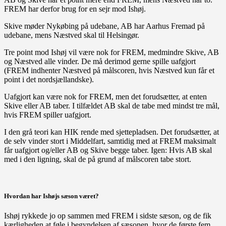
FREM har derfor brug for en sejr mod Ishøj.
Skive møder Nykøbing på udebane, AB har Aarhus Fremad på
udebane, mens Næstved skal til Helsingør.
Tre point mod Ishøj vil være nok for FREM, medmindre Skive, AB
og Næstved alle vinder. De må derimod gerne spille uafgjort
(FREM indhenter Næstved på målscoren, hvis Næstved kun får et
point i det nordsjællandske).
Uafgjort kan være nok for FREM, men det forudsætter, at enten
Skive eller AB taber. I tilfældet AB skal de tabe med mindst tre mål,
hvis FREM spiller uafgjort.
I den grå teori kan HIK rende med sjettepladsen. Det forudsætter, at
de selv vinder stort i Middelfart, samtidig med at FREM maksimalt
får uafgjort og/eller AB og Skive begge taber. Igen: Hvis AB skal
med i den ligning, skal de på grund af målscoren tabe stort.
Hvordan har Ishøjs sæson været?
Ishøj rykkede jo op sammen med FREM i sidste sæson, og de fik
kærligheden at føle i begyndelsen af sæsonen, hvor de første fem