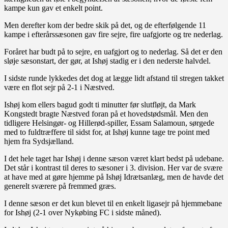
kampe kun gav et enkelt point.
Men derefter kom der bedre skik på det, og de efterfølgende 11
kampe i efterårssæsonen gav fire sejre, fire uafgjorte og tre nederlag.
Foråret har budt på to sejre, en uafgjort og to nederlag. Så det er den
sløje sæsonstart, der gør, at Ishøj stadig er i den nederste halvdel.
I sidste runde lykkedes det dog at lægge lidt afstand til stregen takket
være en flot sejr på 2-1 i Næstved.
Ishøj kom ellers bagud godt ti minutter før slutfløjt, da Mark
Kongstedt bragte Næstved foran på et hovedstødsmål. Men den
tidligere Helsingør- og Hillerød-spiller, Essam Salamoun, sørgede
med to fuldtræffere til sidst for, at Ishøj kunne tage tre point med
hjem fra Sydsjælland.
I det hele taget har Ishøj i denne sæson været klart bedst på udebane.
Det står i kontrast til deres to sæsoner i 3. division. Her var de svære
at have med at gøre hjemme på Ishøj Idrætsanlæg, men de havde det
generelt sværere på fremmed græs.
I denne sæson er det kun blevet til en enkelt ligasejr på hjemmebane
for Ishøj (2-1 over Nykøbing FC i sidste måned).