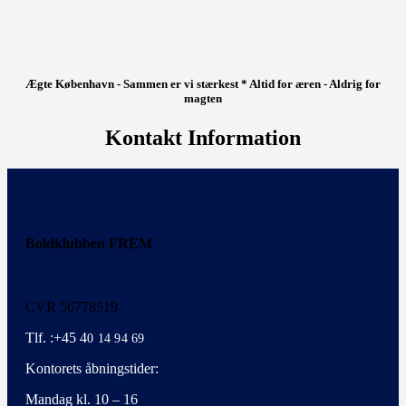
Ægte København - Sammen er vi stærkest * Altid for æren - Aldrig for
magten
Kontakt Information
Boldklubben FREM
CVR 56778519
Tlf. :+45 4
0 14 94 69
Kontorets åbningstider:
Mandag kl. 10 – 16