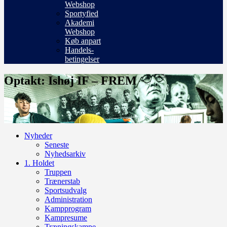
Webshop
Sportyfied
Akademi
Webshop
Køb anpart
Handels-
betingelser
Optakt: Ishøj IF – FREM
Nyheder
Seneste
Nyhedsarkiv
1. Holdet
Truppen
Trænerstab
Sportsudvalg
Administration
Kampprogram
Kampresume
Træningskampe