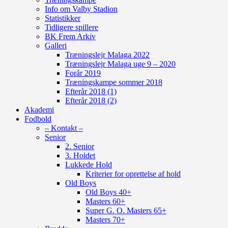
Info om Valby Stadion
Statistikker
Tidligere spillere
BK Frem Arkiv
Galleri
Træningslejr Malaga 2022
Træningslejr Malaga uge 9 – 2020
Forår 2019
Træningskampe sommer 2018
Efterår 2018 (1)
Efterår 2018 (2)
Akademi
Fodbold
– Kontakt –
Senior
2. Senior
3. Holdet
Lukkede Hold
Kriterier for oprettelse af hold
Old Boys
Old Boys 40+
Masters 60+
Super G. O. Masters 65+
Masters 70+