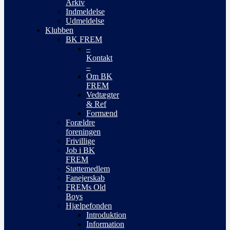
Arkiv
Indmeldelse
Udmeldelse
Klubben
BK FREM
–
Kontakt
–
Om BK
FREM
Vedtægter
& Ref
Formænd
Forældre
foreningen
Frivillige
Job i BK
FREM
Støttemedlem
Fanejerskab
FREMs Old
Boys
Hjælpefonden
Introduktion
Information