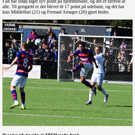
I alt har Ishøj taget syv point på hjemmebane, og det er færrest af
alle. Til gengæld er det blevet til 17 point på udebane, og det har
kun Middelfart (21) og Fremad Amager (20) gjort bedre.
Hvordan gik det sidst, da FREM mødte dem?