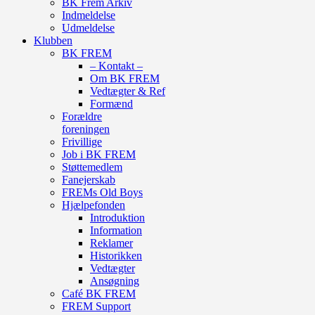
BK Frem Arkiv
Indmeldelse
Udmeldelse
Klubben
BK FREM
– Kontakt –
Om BK FREM
Vedtægter & Ref
Formænd
Forældre
foreningen
Frivillige
Job i BK FREM
Støttemedlem
Fanejerskab
FREMs Old Boys
Hjælpefonden
Introduktion
Information
Reklamer
Historikken
Vedtægter
Ansøgning
Café BK FREM
FREM Support