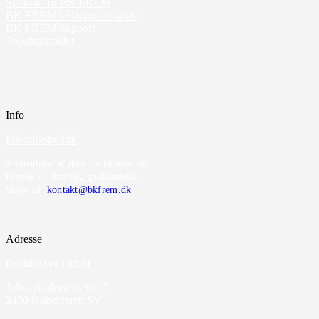
Statistik for BK FREM
BK FREM’s Historiske arkiv
BK FREM Support
Torsdagsholdet
Info
Privatlivspolitik
Anvendelse af data fra bkfrem.dk
kræver en skriftlig godkendelse.
Skriv til
kontakt@bkfrem.dk
Adresse
Boldklubben FREM
Julius Andersens Vej 7
2450 København SV