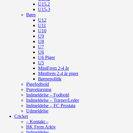
U15.2
U15-3
Børn
U12
U11
U10
U9
U8
U7
U6
U6 Piger
U5
MiniFrem 2-4 år
Minifrem 2-4 år piger
Børnepolitik
Pigefodbold
Prøvetræning
Indmeldelse – Fodbold
Indmeldelse – Træner/Leder
Indmeldelse – FC Prostata
Udmeldelse
Cricket
– Kontakt –
BK Frem Arkiv
Indmeldelse