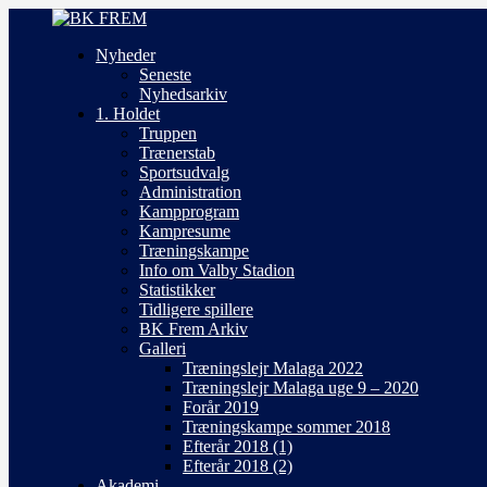
Nyheder
Seneste
Nyhedsarkiv
1. Holdet
Truppen
Trænerstab
Sportsudvalg
Administration
Kampprogram
Kampresume
Træningskampe
Info om Valby Stadion
Statistikker
Tidligere spillere
BK Frem Arkiv
Galleri
Træningslejr Malaga 2022
Træningslejr Malaga uge 9 – 2020
Forår 2019
Træningskampe sommer 2018
Efterår 2018 (1)
Efterår 2018 (2)
Akademi