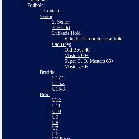
Fodbold
– Kontakt –
Senior
2. Senior
3. Holdet
Lukkede Hold
Kriterier for oprettelse af hold
Old Boys
Old Boys 40+
Masters 60+
Super G. O. Masters 65+
Masters 70+
Bredde
U17.2
U15.2
U15-3
Børn
U12
U11
U10
U9
U8
U7
U6