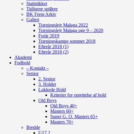
Statistikker
Tidligere spillere
BK Frem Arkiv
Galleri
Træningslejr Malaga 2022
Træningslejr Malaga uge 9 – 2020
Forår 2019
Træningskampe sommer 2018
Efterår 2018 (1)
Efterår 2018 (2)
Akademi
Fodbold
– Kontakt –
Senior
2. Senior
3. Holdet
Lukkede Hold
Kriterier for oprettelse af hold
Old Boys
Old Boys 40+
Masters 60+
Super G. O. Masters 65+
Masters 70+
Bredde
U17.2