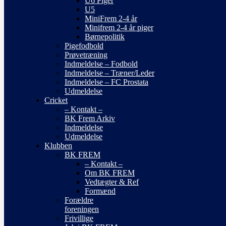
U6 Piger
U5
MiniFrem 2-4 år
Minifrem 2-4 år piger
Børnepolitik
Pigefodbold
Prøvetræning
Indmeldelse – Fodbold
Indmeldelse – Træner/Leder
Indmeldelse – FC Prostata
Udmeldelse
Cricket
– Kontakt –
BK Frem Arkiv
Indmeldelse
Udmeldelse
Klubben
BK FREM
– Kontakt –
Om BK FREM
Vedtægter & Ref
Formænd
Forældre
foreningen
Frivillige