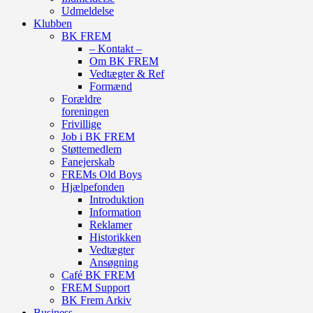
Udmeldelse
Klubben
BK FREM
– Kontakt –
Om BK FREM
Vedtægter & Ref
Formænd
Forældre
foreningen
Frivillige
Job i BK FREM
Støttemedlem
Fanejerskab
FREMs Old Boys
Hjælpefonden
Introduktion
Information
Reklamer
Historikken
Vedtægter
Ansøgning
Café BK FREM
FREM Support
BK Frem Arkiv
Business