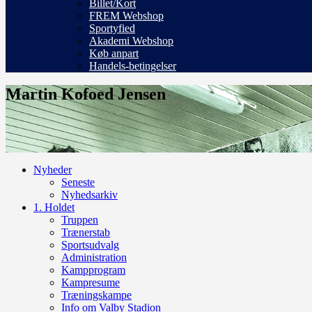
Billet/Kort
FREM Webshop
Sportyfied
Akademi Webshop
Køb anpart
Handels-betingelser
Martin Kofoed Jensen
Nyheder
Seneste
Nyhedsarkiv
1. Holdet
Truppen
Trænerstab
Sportsudvalg
Administration
Kampprogram
Kampresume
Træningskampe
Info om Valby Stadion