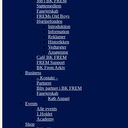
Job i BK FREM
Støttemedlem
Fanejerskab
FREMs Old Boys
Hjælpefonden
Introduktion
Information
Reklamer
Historikken
Vedtægter
Ansøgning
Café BK FREM
FREM Support
BK Frem Arkiv
Business
– Kontakt –
Partnere
Bliv partner i BK FREM
Fanejerskab
Køb Anpart
Events
Alle events
1.Holdet
Academy
Shop