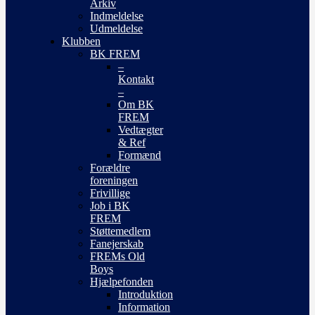
Arkiv
Indmeldelse
Udmeldelse
Klubben
BK FREM
–
Kontakt
–
Om BK
FREM
Vedtægter
& Ref
Formænd
Forældre
foreningen
Frivillige
Job i BK
FREM
Støttemedlem
Fanejerskab
FREMs Old
Boys
Hjælpefonden
Introduktion
Information