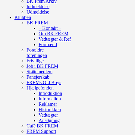
BK Frem Arkiv
Indmeldelse
Udmeldelse
Klubben
BK FREM
– Kontakt –
Om BK FREM
Vedtægter & Ref
Formænd
Forældre
foreningen
Frivillige
Job i BK FREM
Støttemedlem
Fanejerskab
FREMs Old Boys
Hjælpefonden
Introduktion
Information
Reklamer
Historikken
Vedtægter
Ansøgning
Café BK FREM
FREM Support