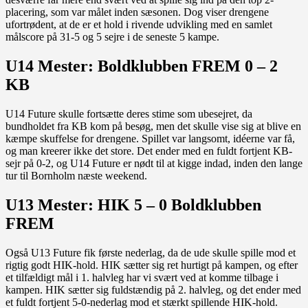
placering, som var målet inden sæsonen. Dog viser drengene
ufortrødent, at de er et hold i rivende udvikling med en samlet
målscore på 31-5 og 5 sejre i de seneste 5 kampe.
U14 Mester: Boldklubben FREM 0 – 2
KB
U14 Future skulle fortsætte deres stime som ubesejret, da
bundholdet fra KB kom på besøg, men det skulle vise sig at blive en
kæmpe skuffelse for drengene. Spillet var langsomt, idéerne var få,
og man kreerer ikke det store. Det ender med en fuldt fortjent KB-
sejr på 0-2, og U14 Future er nødt til at kigge indad, inden den lange
tur til Bornholm næste weekend.
U13 Mester: HIK 5 – 0 Boldklubben
FREM
Også U13 Future fik første nederlag, da de ude skulle spille mod et
rigtig godt HIK-hold. HIK sætter sig ret hurtigt på kampen, og efter
et tilfældigt mål i 1. halvleg har vi svært ved at komme tilbage i
kampen. HIK sætter sig fuldstændig på 2. halvleg, og det ender med
et fuldt fortjent 5-0-nederlag mod et stærkt spillende HIK-hold.