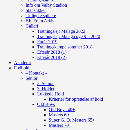
Info om Valby Stadion
Statistikker
Tidligere spillere
BK Frem Arkiv
Galleri
Træningslejr Malaga 2022
Træningslejr Malaga uge 9 – 2020
Forår 2019
Træningskampe sommer 2018
Efterår 2018 (1)
Efterår 2018 (2)
Akademi
Fodbold
– Kontakt –
Senior
2. Senior
3. Holdet
Lukkede Hold
Kriterier for oprettelse af hold
Old Boys
Old Boys 40+
Masters 60+
Super G. O. Masters 65+
Masters 70+