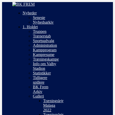
Nyheder
Seneste
Nyhedsarkiv
1. Holdet
Truppen
Trænerstab
Sportsudvalg
Administration
Kampprogram
Kampresume
Træningskampe
Info om Valby
Stadion
Statistikker
Tidligere
spillere
BK Frem
Arkiv
Galleri
Træningslejr
Malaga
2022
Træningslejr