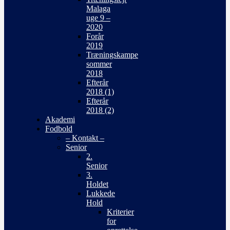
Malaga
uge 9 –
2020
Forår
2019
Træningskampe
sommer
2018
Efterår
2018 (1)
Efterår
2018 (2)
Akademi
Fodbold
– Kontakt –
Senior
2.
Senior
3.
Holdet
Lukkede
Hold
Kriterier
for