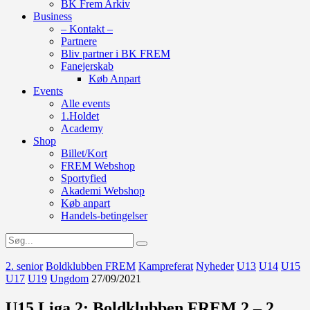
BK Frem Arkiv
Business
– Kontakt –
Partnere
Bliv partner i BK FREM
Fanejerskab
Køb Anpart
Events
Alle events
1.Holdet
Academy
Shop
Billet/Kort
FREM Webshop
Sportyfied
Akademi Webshop
Køb anpart
Handels-betingelser
2. senior
Boldklubben FREM
Kampreferat
Nyheder
U13
U14
U15
U17
U19
Ungdom
27/09/2021
U15 Liga 2: Boldklubben FREM 2 – 2