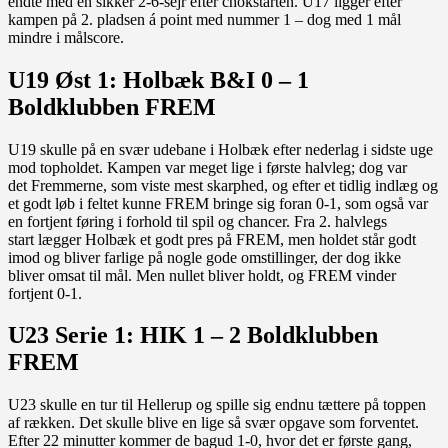
endte med en sikker 2-6-sejr efter chokstarten. U17 ligger efter
kampen på 2. pladsen á point med nummer 1 – dog med 1 mål
mindre i målscore.
U19 Øst 1: Holbæk B&I 0 – 1
Boldklubben FREM
U19 skulle på en svær udebane i Holbæk efter nederlag i sidste uge
mod topholdet. Kampen var meget lige i første halvleg; dog var
det Fremmerne, som viste mest skarphed, og efter et tidlig indlæg og
et godt løb i feltet kunne FREM bringe sig foran 0-1, som også var
en fortjent føring i forhold til spil og chancer. Fra 2. halvlegs
start lægger Holbæk et godt pres på FREM, men holdet står godt
imod og bliver farlige på nogle gode omstillinger, der dog ikke
bliver omsat til mål. Men nullet bliver holdt, og FREM vinder
fortjent 0-1.
U23 Serie 1: HIK 1 – 2 Boldklubben
FREM
U23 skulle en tur til Hellerup og spille sig endnu tættere på toppen
af rækken. Det skulle blive en lige så svær opgave som forventet.
Efter 22 minutter kommer de bagud 1-0, hvor det er første gang,