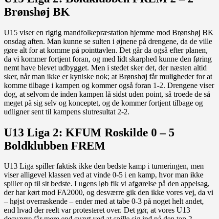
Brønshøj BK
U15 viser en rigtig mandfolkepræstation hjemme mod Brønshøj BK
onsdag aften. Man kunne se sulten i øjnene på drengene, da de ville
gøre alt for at komme på pointtavlen. Det går da også efter planen,
da vi kommer fortjent foran, og med lidt skarphed kunne den føring
nemt have blevet udbygget. Men i stedet sker det, der næsten altid
sker, når man ikke er kyniske nok; at Brønshøj får muligheder for at
komme tilbage i kampen og kommer også foran 1-2. Drengene viser
dog, at selvom de inden kampen lå sidst uden point, så troede de så
meget på sig selv og konceptet, og de kommer fortjent tilbage og
udligner sent til kampens slutresultat 2-2.
U13 Liga 2: KFUM Roskilde 0 – 5
Boldklubben FREM
U13 Liga spiller faktisk ikke den bedste kamp i turneringen, men
viser alligevel klassen ved at vinde 0-5 i en kamp, hvor man ikke
spiller op til sit bedste. I ugens løb fik vi afgørelse på den appelsag,
der har kørt mod FA2000, og desværre gik den ikke vores vej, da vi
– højst overraskende – ender med at tabe 0-3 på noget helt andet,
end hvad der reelt var protesteret over. Det gør, at vores U13
desværre får mere end svært ved at spille sig ind på den top 2-