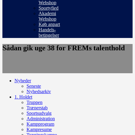
Webshop
Sportyfied
Akademi
Webshop
Køb anpart
Handels-
betingelser
Sådan gik uge 38 for FREMs talenthold
Nyheder
Seneste
Nyhedsarkiv
1. Holdet
Truppen
Trænerstab
Sportsudvalg
Administration
Kampprogram
Kampresume
Træningskampe