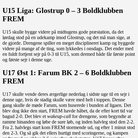
U15 Liga: Glostrup 0 – 3 Boldklubben
FREM
U15 skulle bygge videre på midtugens gode præstation, da det
lørdag stod på en udekamp imod Glostrup, og det må man sige, at
de gjorde. Drengene spiller en meget disciplineret kamp og byggede
videre på mange af de ting, som lykkedes i onsdags. Det ender med
en fuldt fortjent sejr på 0-3 til U15, som dermed både får første point
og første sejr i denne uge.
U17 Øst 1: Farum BK 2 – 6 Boldklubben
FREM
U17 skulle vende deres ærgerlige nederlag i sidste uge til en sejr i
denne uge, hvis de stadig skulle være med helt i toppen. Denne
gang skulle de møde Farum, som huserede i bunden af ligaen. Det
blev dog ikke den start, FREM havde håbet, da de efter kort tid var
bagud 2-0. Det blev et
wakeup-call
for drengene, som begyndte at
ramme hinanden og løbe de sure løb, og inden halvleg stod den 2-2.
Fra 2. halvlegs start kom FREM stormende ud, og efter 1 minut stod
den 2-3. Og så gik det ellers hurtigt med scoringerne, og kampen