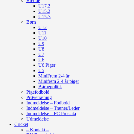
Bredde
U17.2
U15.2
U15-3
Børn
U12
U11
U10
U9
U8
U7
U6
U6 Piger
U5
MiniFrem 2-4 år
Minifrem 2-4 år piger
Børnepolitik
Pigefodbold
Prøvetræning
Indmeldelse – Fodbold
Indmeldelse – Træner/Leder
Indmeldelse – FC Prostata
Udmeldelse
Cricket
– Kontakt –