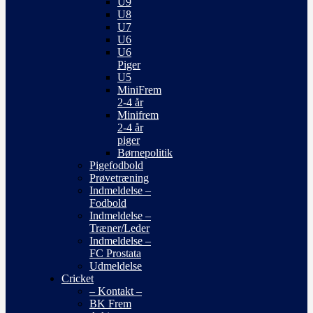
U9
U8
U7
U6
U6
Piger
U5
MiniFrem
2-4 år
Minifrem
2-4 år
piger
Børnepolitik
Pigefodbold
Prøvetræning
Indmeldelse –
Fodbold
Indmeldelse –
Træner/Leder
Indmeldelse –
FC Prostata
Udmeldelse
Cricket
– Kontakt –
BK Frem