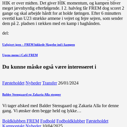
HIK er over midten. Det giver HIK momentum, og kampen bliver
meget jævnbyrdig efterfølgende. I 2. halvleg får FREM dog scoret 2
gange og skal arbejde hårdt for at holde føringen. Efter 6 minutters
overtid kan U23 strække armene i vejret og fejre sejren, som sender
dem på 2. pladsen i rækken med en kamp i baghånden.
del:
Indlægsnavigation
Forrige
Uafgjort igen – FREM lukkede Slagelse ind i kampen
indlæg
Næste
Ugens menu i Café FREM
indlæg
Du kunne måske også være interesseret i
Førsteholdet
Nyheder
Transfer
26/01/2024
Balder Stensgaard og Zakaria Alla stopper
Vi tager afsked med Balder Stensgaard og Zakaria Alla for denne
gang. Vi ønsker dem begge held og lykke…
Boldklubben FREM
Fodbold
Fodboldklubber
Førsteholdet
Kampoptakt
Nyheder
10/04/2025