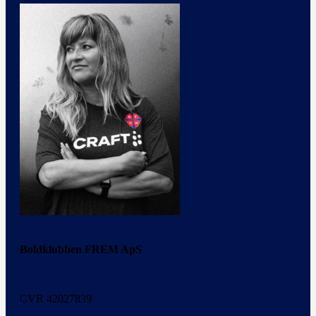
Boldklubben FREM ApS
CVR 42027839