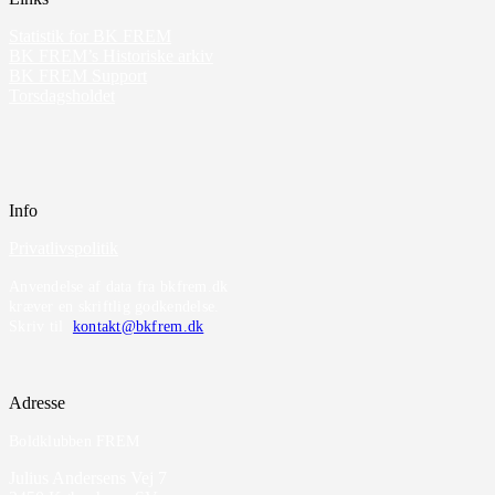
Statistik for BK FREM
BK FREM’s Historiske arkiv
BK FREM Support
Torsdagsholdet
Info
Privatlivspolitik
Anvendelse af data fra bkfrem.dk
kræver en skriftlig godkendelse.
Skriv til
kontakt@bkfrem.dk
Adresse
Boldklubben FREM
Julius Andersens Vej 7