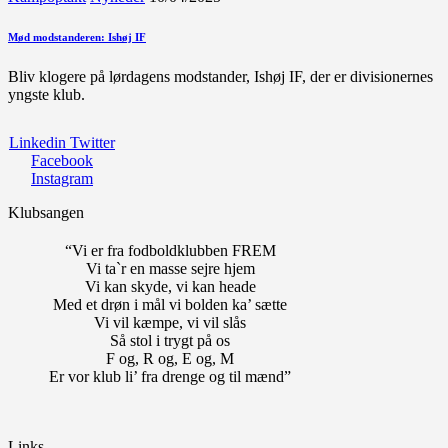
Mød modstanderen: Ishøj IF
Bliv klogere på lørdagens modstander, Ishøj IF, der er divisionernes
yngste klub.
Linkedin
Twitter
Facebook
Instagram
Klubsangen
“Vi er fra fodboldklubben FREM
Vi ta`r en masse sejre hjem
Vi kan skyde, vi kan heade
Med et drøn i mål vi bolden ka’ sætte
Vi vil kæmpe, vi vil slås
Så stol i trygt på os
F og, R og, E og, M
Er vor klub li’ fra drenge og til mænd”
Links