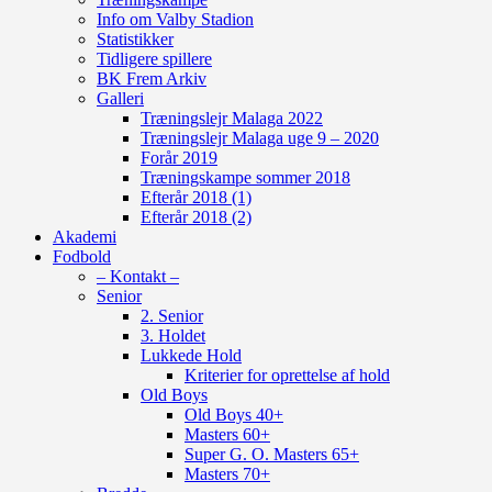
Info om Valby Stadion
Statistikker
Tidligere spillere
BK Frem Arkiv
Galleri
Træningslejr Malaga 2022
Træningslejr Malaga uge 9 – 2020
Forår 2019
Træningskampe sommer 2018
Efterår 2018 (1)
Efterår 2018 (2)
Akademi
Fodbold
– Kontakt –
Senior
2. Senior
3. Holdet
Lukkede Hold
Kriterier for oprettelse af hold
Old Boys
Old Boys 40+
Masters 60+
Super G. O. Masters 65+
Masters 70+