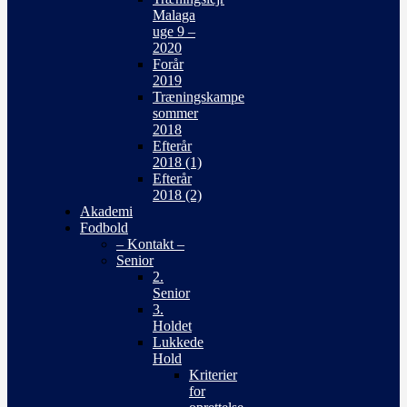
Malaga
uge 9 –
2020
Forår
2019
Træningskampe
sommer
2018
Efterår
2018 (1)
Efterår
2018 (2)
Akademi
Fodbold
– Kontakt –
Senior
2.
Senior
3.
Holdet
Lukkede
Hold
Kriterier
for