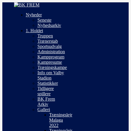
Nyheder
Seneste
Nyhedsarkiv
1. Holdet
Truppen
Trænerstab
Sportsudvalg
Administration
Kampprogram
Kampresume
Træningskampe
Info om Valby
Stadion
Statistikker
Tidligere
spillere
BK Frem
Arkiv
Galleri
Træningslejr
Malaga
2022
Træningslejr