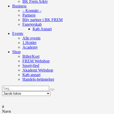
BK Frem Arkiv
Business
– Kontakt –
Partnere
Bliv partner i BK FREM
Fanejerskab
Køb Anpart
Events
Alle events
1.Holdet
Academy
Shop
Billet/Kort
FREM Webshop
Sportyfied
Akademi Webshop
Køb anpart
Handels-betingelser
#
Navn