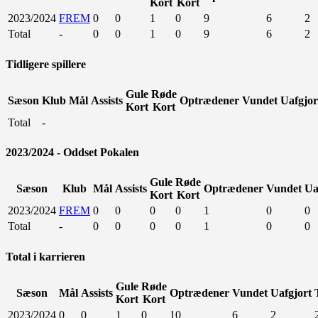
Kort
Kort
2023/2024
FREM
0
0
1
0
9
6
2
Total
-
0
0
1
0
9
6
2
Tidligere spillere
Gule
Røde
Sæson
Klub
Mål
Assists
Optrædener
Vundet
Uafgjor
Kort
Kort
Total
-
2023/2024 - Oddset Pokalen
Gule
Røde
Sæson
Klub
Mål
Assists
Optrædener
Vundet
Ua
Kort
Kort
2023/2024
FREM
0
0
0
0
1
0
0
Total
-
0
0
0
0
1
0
0
Total i karrieren
Gule
Røde
Sæson
Mål
Assists
Optrædener
Vundet
Uafgjort
Kort
Kort
2023/2024
0
0
1
0
10
6
2