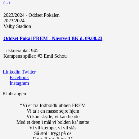
0
-
1
2023/2024 - Oddset Pokalen
2023/2024
Valby Stadion
Oddset Pokal FREM - Næstved BK d. 09.08.23
Tilskuerantal:
945
Kampens spiller:
#3 Emil Schou
Linkedin
Twitter
Facebook
Instagram
Klubsangen
“Vi er fra fodboldklubben FREM
Vi ta`r en masse sejre hjem
Vi kan skyde, vi kan heade
Med et drøn i mål vi bolden ka’ sætte
Vi vil kæmpe, vi vil slås
Så stol i trygt på os
F og, R og, E og, M