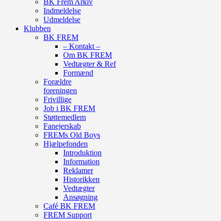
BK Frem Arkiv
Indmeldelse
Udmeldelse
Klubben
BK FREM
– Kontakt –
Om BK FREM
Vedtægter & Ref
Formænd
Forældre
foreningen
Frivillige
Job i BK FREM
Støttemedlem
Fanejerskab
FREMs Old Boys
Hjælpefonden
Introduktion
Information
Reklamer
Historikken
Vedtægter
Ansøgning
Café BK FREM
FREM Support