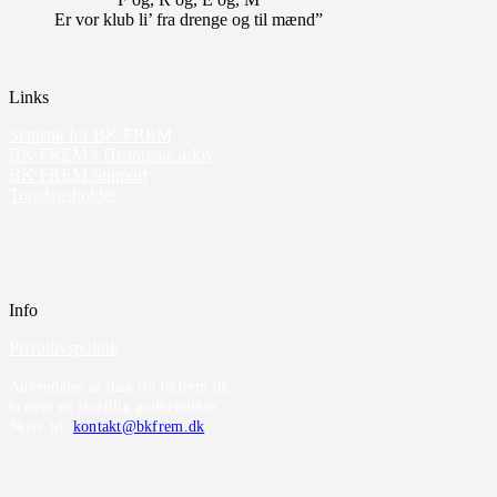
Er vor klub li’ fra drenge og til mænd”
Links
Statistik for BK FREM
BK FREM’s Historiske arkiv
BK FREM Support
Torsdagsholdet
Info
Privatlivspolitik
Anvendelse af data fra bkfrem.dk
kræver en skriftlig godkendelse.
Skriv til
kontakt@bkfrem.dk