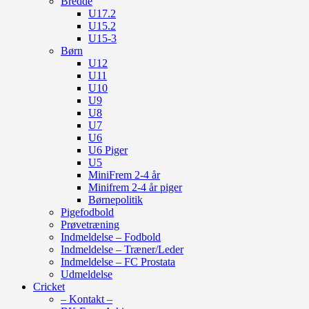
Bredde
U17.2
U15.2
U15-3
Børn
U12
U11
U10
U9
U8
U7
U6
U6 Piger
U5
MiniFrem 2-4 år
Minifrem 2-4 år piger
Børnepolitik
Pigefodbold
Prøvetræning
Indmeldelse – Fodbold
Indmeldelse – Træner/Leder
Indmeldelse – FC Prostata
Udmeldelse
Cricket
– Kontakt –