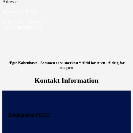
Adresse
Boldklubben FREM
Julius Andersens Vej 7
2450 København SV
Ægte København - Sammen er vi stærkest * Altid for æren - Aldrig for
magten
Kontakt Information
Boldklubben FREM