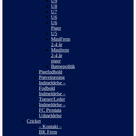
U9
U8
U7
U6
U6
Piger
U5
MiniFrem
2-4 år
Minifrem
2-4 år
piger
Børnepolitik
Pigefodbold
Prøvetræning
Indmeldelse –
Fodbold
Indmeldelse –
Træner/Leder
Indmeldelse –
FC Prostata
Udmeldelse
Cricket
– Kontakt –
BK Frem