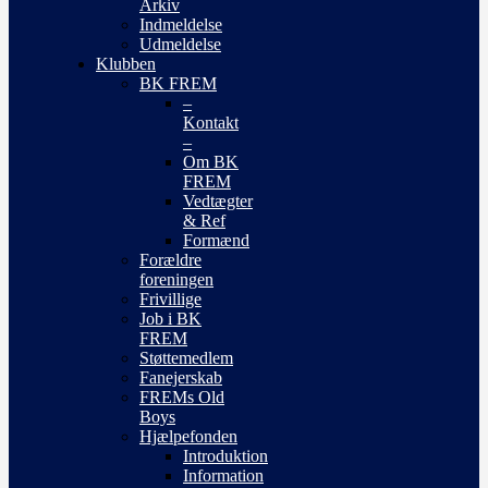
Arkiv
Indmeldelse
Udmeldelse
Klubben
BK FREM
–
Kontakt
–
Om BK
FREM
Vedtægter
& Ref
Formænd
Forældre
foreningen
Frivillige
Job i BK
FREM
Støttemedlem
Fanejerskab
FREMs Old
Boys
Hjælpefonden
Introduktion
Information