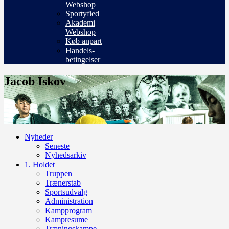
Webshop
Sportyfied
Akademi
Webshop
Køb anpart
Handels-
betingelser
Jacob Iskov
Nyheder
Seneste
Nyhedsarkiv
1. Holdet
Truppen
Trænerstab
Sportsudvalg
Administration
Kampprogram
Kampresume
Træningskampe