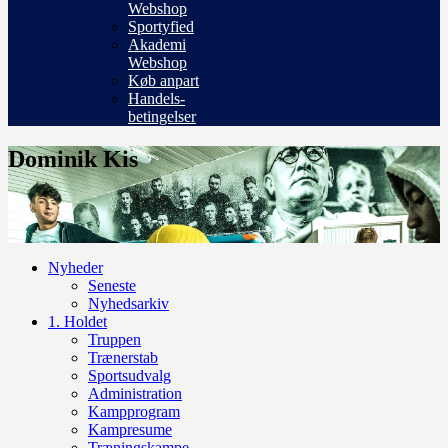
Webshop
Sportyfied
Akademi
Webshop
Køb anpart
Handels-
betingelser
Dominik Kis
Nyheder
Seneste
Nyhedsarkiv
1. Holdet
Truppen
Trænerstab
Sportsudvalg
Administration
Kampprogram
Kampresume
Træningskampe