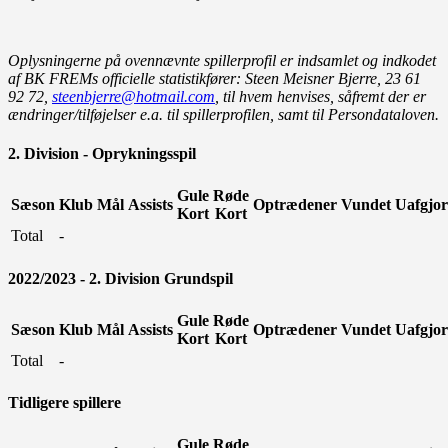
Oplysningerne på ovennævnte spillerprofil er indsamlet og indkodet
af BK FREMs officielle statistikfører: Steen Meisner Bjerre, 23 61
92 72,
steenbjerre@hotmail.com
, til hvem henvises, såfremt der er
ændringer/tilføjelser e.a. til spillerprofilen, samt til Persondataloven.
2. Division - Oprykningsspil
Gule
Røde
Sæson
Klub
Mål
Assists
Optrædener
Vundet
Uafgjor
Kort
Kort
Total
-
2022/2023 - 2. Division Grundspil
Gule
Røde
Sæson
Klub
Mål
Assists
Optrædener
Vundet
Uafgjor
Kort
Kort
Total
-
Tidligere spillere
Gule
Røde