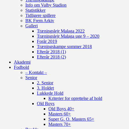
Info om Valby Stadion
Statistikker
Tidligere spillere
BK Frem Arkiv
Galleri
Træningslejr Malaga 2022
Træningslejr Malaga uge 9 – 2020
Forår 2019
Træningskampe sommer 2018
Efterår 2018 (1)
Efterår 2018 (2)
Akademi
Fodbold
– Kontakt –
Senior
2. Senior
3. Holdet
Lukkede Hold
Kriterier for oprettelse af hold
Old Boys
Old Boys 40+
Masters 60+
Super G. O. Masters 65+
Masters 70+