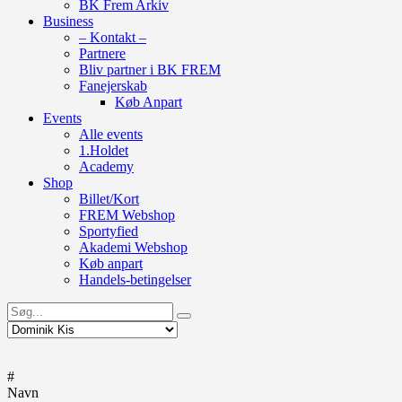
BK Frem Arkiv
Business
– Kontakt –
Partnere
Bliv partner i BK FREM
Fanejerskab
Køb Anpart
Events
Alle events
1.Holdet
Academy
Shop
Billet/Kort
FREM Webshop
Sportyfied
Akademi Webshop
Køb anpart
Handels-betingelser
#
Navn