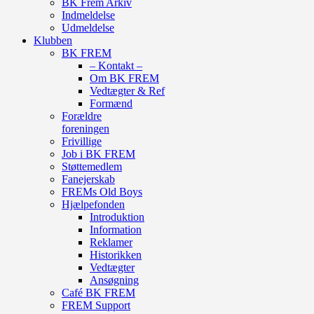
BK Frem Arkiv
Indmeldelse
Udmeldelse
Klubben
BK FREM
– Kontakt –
Om BK FREM
Vedtægter & Ref
Formænd
Forældre
foreningen
Frivillige
Job i BK FREM
Støttemedlem
Fanejerskab
FREMs Old Boys
Hjælpefonden
Introduktion
Information
Reklamer
Historikken
Vedtægter
Ansøgning
Café BK FREM
FREM Support