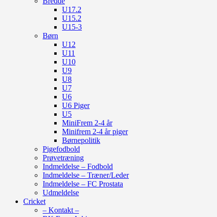
Bredde
U17.2
U15.2
U15-3
Børn
U12
U11
U10
U9
U8
U7
U6
U6 Piger
U5
MiniFrem 2-4 år
Minifrem 2-4 år piger
Børnepolitik
Pigefodbold
Prøvetræning
Indmeldelse – Fodbold
Indmeldelse – Træner/Leder
Indmeldelse – FC Prostata
Udmeldelse
Cricket
– Kontakt –