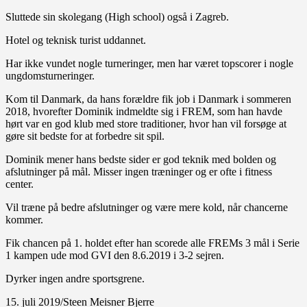
Sluttede sin skolegang (High school) også i Zagreb.
Hotel og teknisk turist uddannet.
Har ikke vundet nogle turneringer, men har været topscorer i nogle
ungdomsturneringer.
Kom til Danmark, da hans forældre fik job i Danmark i sommeren
2018, hvorefter Dominik indmeldte sig i FREM, som han havde
hørt var en god klub med store traditioner, hvor han vil forsøge at
gøre sit bedste for at forbedre sit spil.
Dominik mener hans bedste sider er god teknik med bolden og
afslutninger på mål. Misser ingen træninger og er ofte i fitness
center.
Vil træne på bedre afslutninger og være mere kold, når chancerne
kommer.
Fik chancen på 1. holdet efter han scorede alle FREMs 3 mål i Serie
1 kampen ude mod GVI den 8.6.2019 i 3-2 sejren.
Dyrker ingen andre sportsgrene.
15. juli 2019/Steen Meisner Bjerre