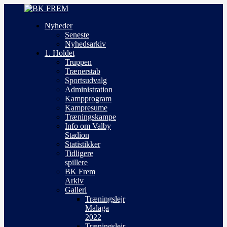
Nyheder
Seneste
Nyhedsarkiv
1. Holdet
Truppen
Trænerstab
Sportsudvalg
Administration
Kampprogram
Kampresume
Træningskampe
Info om Valby
Stadion
Statistikker
Tidligere
spillere
BK Frem
Arkiv
Galleri
Træningslejr
Malaga
2022
Træningslejr