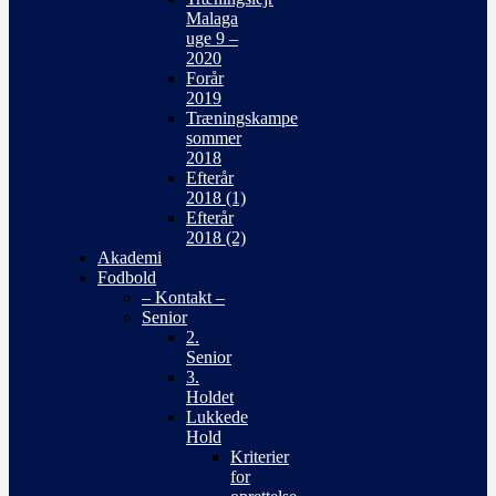
Malaga
uge 9 –
2020
Forår
2019
Træningskampe
sommer
2018
Efterår
2018 (1)
Efterår
2018 (2)
Akademi
Fodbold
– Kontakt –
Senior
2.
Senior
3.
Holdet
Lukkede
Hold
Kriterier
for