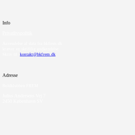
Info
Privatlivspolitik
Anvendelse af data fra bkfrem.dk
kræver en skriftlig godkendelse.
Skriv til
kontakt@bkfrem.dk
Adresse
Boldklubben FREM
Julius Andersens Vej 7
2450 København SV