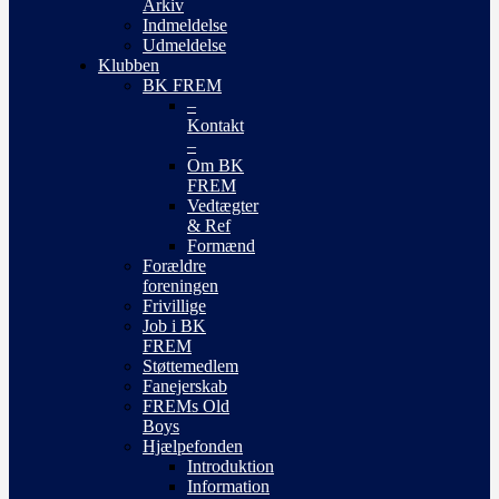
Arkiv
Indmeldelse
Udmeldelse
Klubben
BK FREM
–
Kontakt
–
Om BK
FREM
Vedtægter
& Ref
Formænd
Forældre
foreningen
Frivillige
Job i BK
FREM
Støttemedlem
Fanejerskab
FREMs Old
Boys
Hjælpefonden
Introduktion
Information