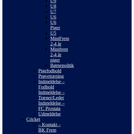
U9
U8
U7
U6
U6
Piger
U5
MiniFrem
2-4 år
Minifrem
2-4 år
piger
Børnepolitik
Pigefodbold
Prøvetræning
Indmeldelse –
Fodbold
Indmeldelse –
Træner/Leder
Indmeldelse –
FC Prostata
Udmeldelse
Cricket
– Kontakt –
BK Frem