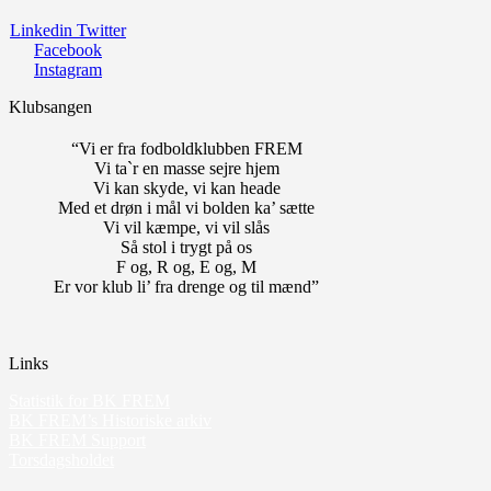
Linkedin
Twitter
Facebook
Instagram
Klubsangen
“Vi er fra fodboldklubben FREM
Vi ta`r en masse sejre hjem
Vi kan skyde, vi kan heade
Med et drøn i mål vi bolden ka’ sætte
Vi vil kæmpe, vi vil slås
Så stol i trygt på os
F og, R og, E og, M
Er vor klub li’ fra drenge og til mænd”
Links
Statistik for BK FREM
BK FREM’s Historiske arkiv
BK FREM Support
Torsdagsholdet