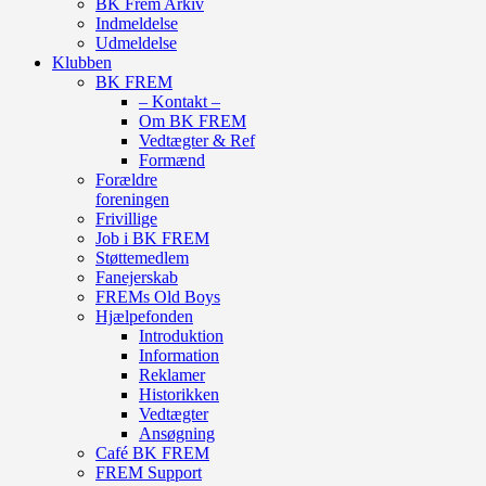
BK Frem Arkiv
Indmeldelse
Udmeldelse
Klubben
BK FREM
– Kontakt –
Om BK FREM
Vedtægter & Ref
Formænd
Forældre
foreningen
Frivillige
Job i BK FREM
Støttemedlem
Fanejerskab
FREMs Old Boys
Hjælpefonden
Introduktion
Information
Reklamer
Historikken
Vedtægter
Ansøgning
Café BK FREM
FREM Support