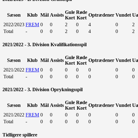
Gule
Røde
Sæson
Klub
Mål
Assists
Optrædener
Vundet
Ua
Kort
Kort
2022/2023
FREM
0
0
2
0
4
0
2
Total
-
0
0
2
0
4
0
2
2021/2022 - 3. Division Kvalifikationsspil
Gule
Røde
Sæson
Klub
Mål
Assists
Optrædener
Vundet
Ua
Kort
Kort
2021/2022
FREM
0
0
0
0
0
0
0
Total
-
0
0
0
0
0
0
0
2021/2022 - 3. Division Oprykningsspil
Gule
Røde
Sæson
Klub
Mål
Assists
Optrædener
Vundet
Ua
Kort
Kort
2021/2022
FREM
0
0
0
0
0
0
0
Total
-
0
0
0
0
0
0
0
Tidligere spillere