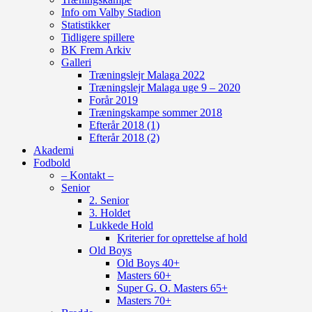
Info om Valby Stadion
Statistikker
Tidligere spillere
BK Frem Arkiv
Galleri
Træningslejr Malaga 2022
Træningslejr Malaga uge 9 – 2020
Forår 2019
Træningskampe sommer 2018
Efterår 2018 (1)
Efterår 2018 (2)
Akademi
Fodbold
– Kontakt –
Senior
2. Senior
3. Holdet
Lukkede Hold
Kriterier for oprettelse af hold
Old Boys
Old Boys 40+
Masters 60+
Super G. O. Masters 65+
Masters 70+