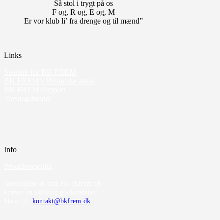
Så stol i trygt på os
F og, R og, E og, M
Er vor klub li’ fra drenge og til mænd”
Links
Statistik for BK FREM
BK FREM’s Historiske arkiv
BK FREM Support
Torsdagsholdet
Info
Privatlivspolitik
Anvendelse af data fra bkfrem.dk
kræver en skriftlig godkendelse.
Skriv til
kontakt@bkfrem.dk