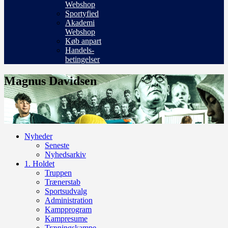
Webshop
Sportyfied
Akademi
Webshop
Køb anpart
Handels-
betingelser
Magnus Davidsen
Nyheder
Seneste
Nyhedsarkiv
1. Holdet
Truppen
Trænerstab
Sportsudvalg
Administration
Kampprogram
Kampresume
Træningskampe