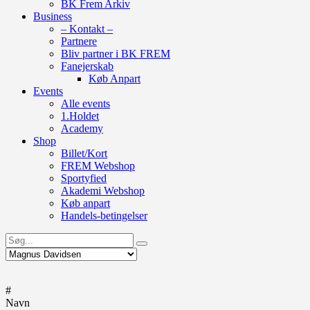
BK Frem Arkiv
Business
– Kontakt –
Partnere
Bliv partner i BK FREM
Fanejerskab
Køb Anpart
Events
Alle events
1.Holdet
Academy
Shop
Billet/Kort
FREM Webshop
Sportyfied
Akademi Webshop
Køb anpart
Handels-betingelser
#
Navn