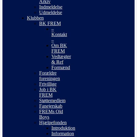
Arkiv
Indmeldelse
Udmeldelse
Klubben
BK FREM
–
Kontakt
–
Om BK
FREM
Vedtægter
& Ref
Formænd
Forældre
foreningen
Frivillige
Job i BK
FREM
Støttemedlem
Fanejerskab
FREMs Old
Boys
Hjælpefonden
Introduktion
Information