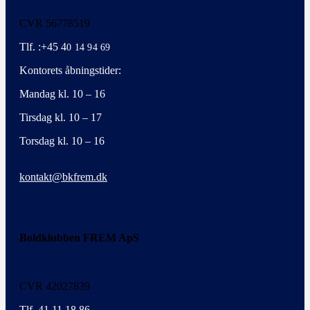
CVR 56778519
Tlf. :+45 4
0 14 94 69
Kontorets åbningstider:
Mandag kl. 10 – 16
Tirsdag kl. 10 – 17
Torsdag kl. 10 – 16
kontakt@bkfrem.dk
Boldklubben FREM ApS
CVR 42027839
Tlf. 41 11 18 86