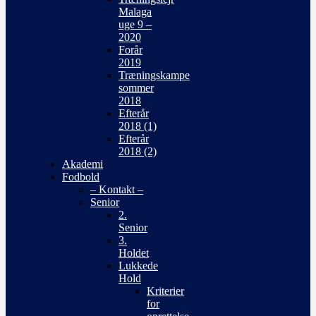
Malaga
uge 9 –
2020
Forår
2019
Træningskampe
sommer
2018
Efterår
2018 (1)
Efterår
2018 (2)
Akademi
Fodbold
– Kontakt –
Senior
2.
Senior
3.
Holdet
Lukkede
Hold
Kriterier
for