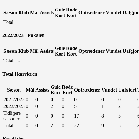
Gule
Røde
Sæson
Klub
Mål
Assists
Optrædener
Vundet
Uafgjor
Kort
Kort
Total
-
2022/2023 - Pokalen
Gule
Røde
Sæson
Klub
Mål
Assists
Optrædener
Vundet
Uafgjor
Kort
Kort
Total
-
Total i karrieren
Gule
Røde
Sæson
Mål
Assists
Optrædener
Vundet
Uafgjort
Kort
Kort
2021/2022
0
0
0
0
0
0
0
2022/2023
0
0
2
0
5
1
2
Tidligere
0
0
0
0
17
8
3
sæsoner
Total
0
0
2
0
22
9
5
Resultater