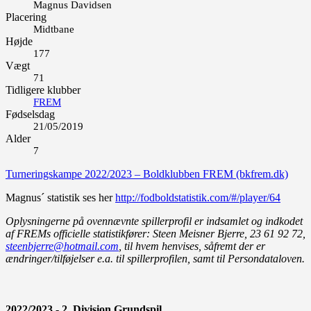
Magnus Davidsen
Placering
Midtbane
Højde
177
Vægt
71
Tidligere klubber
FREM
Fødselsdag
21/05/2019
Alder
7
Turneringskampe 2022/2023 – Boldklubben FREM (bkfrem.dk)
Magnus´ statistik ses her
http://fodboldstatistik.com/#/player/64
Oplysningerne på ovennævnte spillerprofil er indsamlet og indkodet
af FREMs officielle statistikfører: Steen Meisner Bjerre, 23 61 92 72,
steenbjerre@hotmail.com
, til hvem henvises, såfremt der er
ændringer/tilføjelser e.a. til spillerprofilen, samt til Persondataloven.
2022/2023 - 2. Division Grundspil