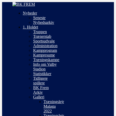
Nyheder
Seneste
Nyhedsarkiv
1. Holdet
Truppen
Trænerstab
Sportsudvalg
Administration
Kampprogram
Kampresume
Træningskampe
Info om Valby
Stadion
Statistikker
Tidligere
spillere
BK Frem
Arkiv
Galleri
Træningslejr
Malaga
2022
Træningslejr