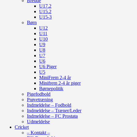
Bredde
U17.2
U15.2
U15-3
Børn
U12
U11
U10
U9
U8
U7
U6
U6 Piger
U5
MiniFrem 2-4 år
Minifrem 2-4 år piger
Børnepolitik
Pigefodbold
Prøvetræning
Indmeldelse – Fodbold
Indmeldelse – Træner/Leder
Indmeldelse – FC Prostata
Udmeldelse
Cricket
– Kontakt –