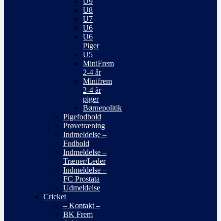
U9
U8
U7
U6
U6
Piger
U5
MiniFrem
2-4 år
Minifrem
2-4 år
piger
Børnepolitik
Pigefodbold
Prøvetræning
Indmeldelse –
Fodbold
Indmeldelse –
Træner/Leder
Indmeldelse –
FC Prostata
Udmeldelse
Cricket
– Kontakt –
BK Frem