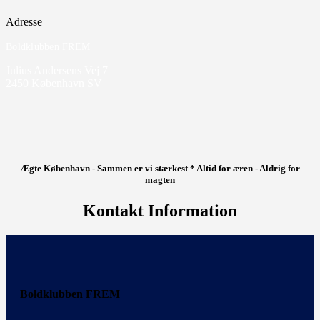
Adresse
Boldklubben FREM
Julius Andersens Vej 7
2450 København SV
Ægte København - Sammen er vi stærkest * Altid for æren - Aldrig for
magten
Kontakt Information
Boldklubben FREM