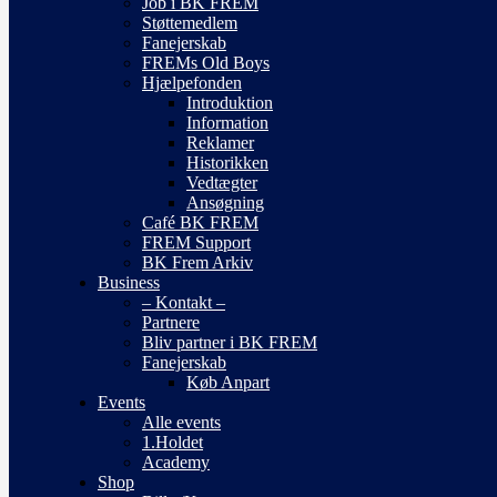
Job i BK FREM
Støttemedlem
Fanejerskab
FREMs Old Boys
Hjælpefonden
Introduktion
Information
Reklamer
Historikken
Vedtægter
Ansøgning
Café BK FREM
FREM Support
BK Frem Arkiv
Business
– Kontakt –
Partnere
Bliv partner i BK FREM
Fanejerskab
Køb Anpart
Events
Alle events
1.Holdet
Academy
Shop