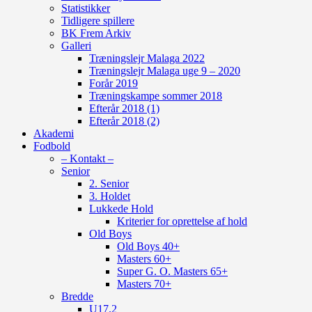
Statistikker
Tidligere spillere
BK Frem Arkiv
Galleri
Træningslejr Malaga 2022
Træningslejr Malaga uge 9 – 2020
Forår 2019
Træningskampe sommer 2018
Efterår 2018 (1)
Efterår 2018 (2)
Akademi
Fodbold
– Kontakt –
Senior
2. Senior
3. Holdet
Lukkede Hold
Kriterier for oprettelse af hold
Old Boys
Old Boys 40+
Masters 60+
Super G. O. Masters 65+
Masters 70+
Bredde
U17.2