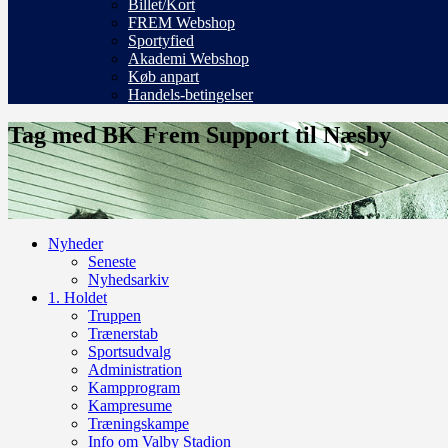
Billet/Kort
FREM Webshop
Sportyfied
Akademi Webshop
Køb anpart
Handels-betingelser
Tag med BK Frem Support til Næsby
Nyheder
Seneste
Nyhedsarkiv
1. Holdet
Truppen
Trænerstab
Sportsudvalg
Administration
Kampprogram
Kampresume
Træningskampe
Info om Valby Stadion