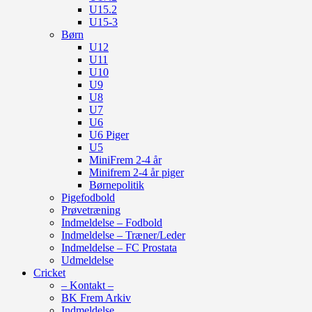
U15.2
U15-3
Børn
U12
U11
U10
U9
U8
U7
U6
U6 Piger
U5
MiniFrem 2-4 år
Minifrem 2-4 år piger
Børnepolitik
Pigefodbold
Prøvetræning
Indmeldelse – Fodbold
Indmeldelse – Træner/Leder
Indmeldelse – FC Prostata
Udmeldelse
Cricket
– Kontakt –
BK Frem Arkiv
Indmeldelse