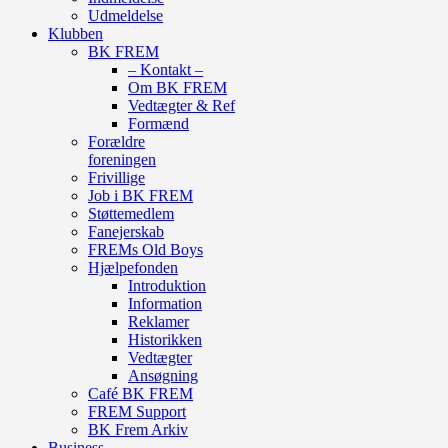
Udmeldelse
Klubben
BK FREM
– Kontakt –
Om BK FREM
Vedtægter & Ref
Formænd
Forældre
foreningen
Frivillige
Job i BK FREM
Støttemedlem
Fanejerskab
FREMs Old Boys
Hjælpefonden
Introduktion
Information
Reklamer
Historikken
Vedtægter
Ansøgning
Café BK FREM
FREM Support
BK Frem Arkiv
Business