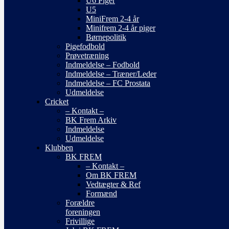
U6 Piger
U5
MiniFrem 2-4 år
Minifrem 2-4 år piger
Børnepolitik
Pigefodbold
Prøvetræning
Indmeldelse – Fodbold
Indmeldelse – Træner/Leder
Indmeldelse – FC Prostata
Udmeldelse
Cricket
– Kontakt –
BK Frem Arkiv
Indmeldelse
Udmeldelse
Klubben
BK FREM
– Kontakt –
Om BK FREM
Vedtægter & Ref
Formænd
Forældre
foreningen
Frivillige