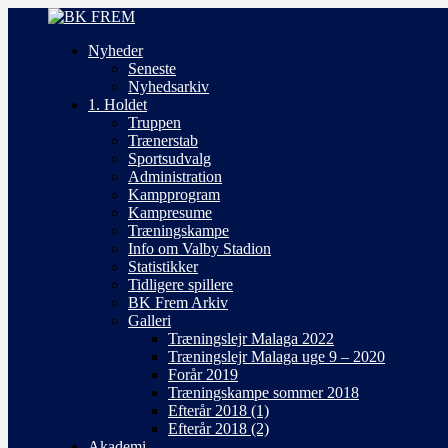
Nyheder
Seneste
Nyhedsarkiv
1. Holdet
Truppen
Trænerstab
Sportsudvalg
Administration
Kampprogram
Kampresume
Træningskampe
Info om Valby Stadion
Statistikker
Tidligere spillere
BK Frem Arkiv
Galleri
Træningslejr Malaga 2022
Træningslejr Malaga uge 9 – 2020
Forår 2019
Træningskampe sommer 2018
Efterår 2018 (1)
Efterår 2018 (2)
Akademi