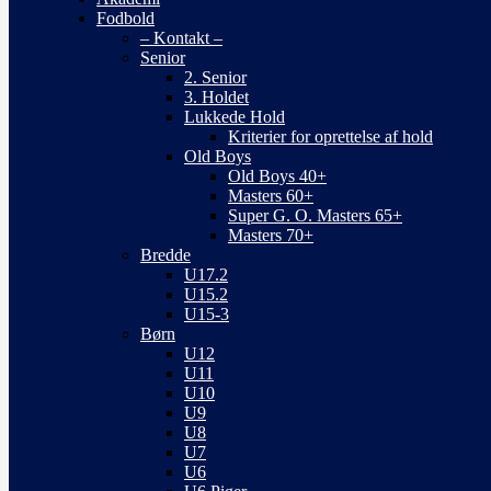
Fodbold
– Kontakt –
Senior
2. Senior
3. Holdet
Lukkede Hold
Kriterier for oprettelse af hold
Old Boys
Old Boys 40+
Masters 60+
Super G. O. Masters 65+
Masters 70+
Bredde
U17.2
U15.2
U15-3
Børn
U12
U11
U10
U9
U8
U7
U6