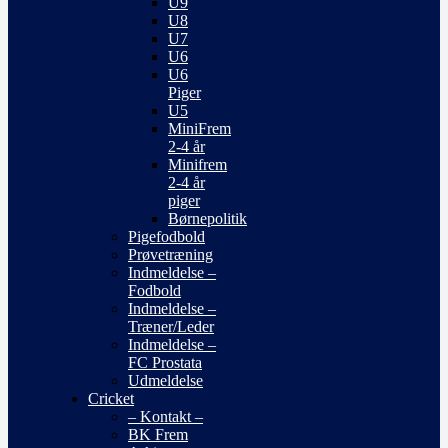
U9
U8
U7
U6
U6
Piger
U5
MiniFrem
2-4 år
Minifrem
2-4 år
piger
Børnepolitik
Pigefodbold
Prøvetræning
Indmeldelse –
Fodbold
Indmeldelse –
Træner/Leder
Indmeldelse –
FC Prostata
Udmeldelse
Cricket
– Kontakt –
BK Frem