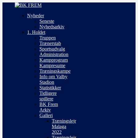
Nyheder
Seneste
Nyhedsarkiv
1. Holdet
Truppen
Trænerstab
Sportsudvalg
Administration
Kampprogram
Kampresume
Træningskampe
Info om Valby
Stadion
Statistikker
Tidligere
spillere
BK Frem
Arkiv
Galleri
Træningslejr
Malaga
2022
Træningslejr