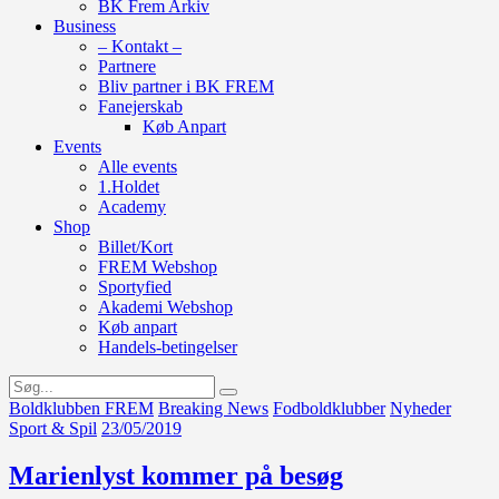
BK Frem Arkiv
Business
– Kontakt –
Partnere
Bliv partner i BK FREM
Fanejerskab
Køb Anpart
Events
Alle events
1.Holdet
Academy
Shop
Billet/Kort
FREM Webshop
Sportyfied
Akademi Webshop
Køb anpart
Handels-betingelser
Boldklubben FREM
Breaking News
Fodboldklubber
Nyheder
Sport & Spil
23/05/2019
Marienlyst kommer på besøg