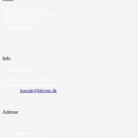
Statistik for BK FREM
BK FREM’s Historiske arkiv
BK FREM Support
Torsdagsholdet
Info
Privatlivspolitik
Anvendelse af data fra bkfrem.dk
kræver en skriftlig godkendelse.
Skriv til
kontakt@bkfrem.dk
Adresse
Boldklubben FREM
Julius Andersens Vej 7