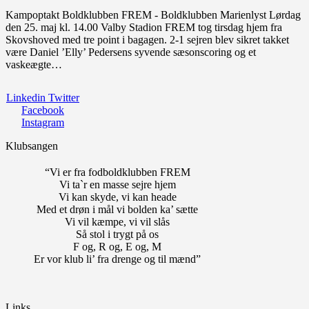
Kampoptakt Boldklubben FREM - Boldklubben Marienlyst Lørdag
den 25. maj kl. 14.00 Valby Stadion FREM tog tirsdag hjem fra
Skovshoved med tre point i bagagen. 2-1 sejren blev sikret takket
være Daniel ’Elly’ Pedersens syvende sæsonscoring og et
vaskeægte…
Linkedin
Twitter
Facebook
Instagram
Klubsangen
“Vi er fra fodboldklubben FREM
Vi ta`r en masse sejre hjem
Vi kan skyde, vi kan heade
Med et drøn i mål vi bolden ka’ sætte
Vi vil kæmpe, vi vil slås
Så stol i trygt på os
F og, R og, E og, M
Er vor klub li’ fra drenge og til mænd”
Links