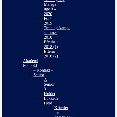
Malaga
uge 9 –
2020
Forår
2019
Træningskampe
sommer
2018
Efterår
2018 (1)
Efterår
2018 (2)
Akademi
Fodbold
– Kontakt –
Senior
2.
Senior
3.
Holdet
Lukkede
Hold
Kriterier
for