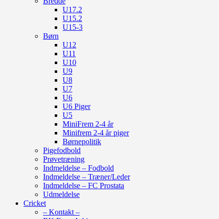
Bredde
U17.2
U15.2
U15-3
Børn
U12
U11
U10
U9
U8
U7
U6
U6 Piger
U5
MiniFrem 2-4 år
Minifrem 2-4 år piger
Børnepolitik
Pigefodbold
Prøvetræning
Indmeldelse – Fodbold
Indmeldelse – Træner/Leder
Indmeldelse – FC Prostata
Udmeldelse
Cricket
– Kontakt –