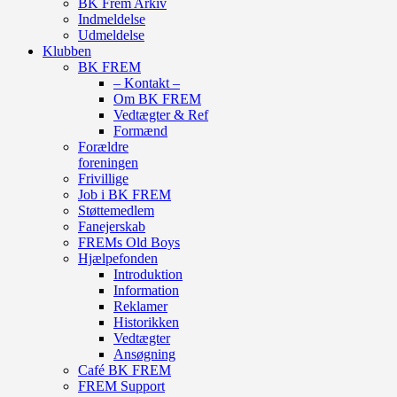
BK Frem Arkiv
Indmeldelse
Udmeldelse
Klubben
BK FREM
– Kontakt –
Om BK FREM
Vedtægter & Ref
Formænd
Forældre
foreningen
Frivillige
Job i BK FREM
Støttemedlem
Fanejerskab
FREMs Old Boys
Hjælpefonden
Introduktion
Information
Reklamer
Historikken
Vedtægter
Ansøgning
Café BK FREM
FREM Support