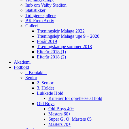
Info om Valby Stadion
Statistikker
Tidligere spillere
BK Frem Arkiv
Galleri
Træningslejr Malaga 2022
Træningslejr Malaga uge 9 – 2020
Forår 2019
Træningskampe sommer 2018
Efterår 2018 (1)
Efterår 2018 (2)
Akademi
Fodbold
– Kontakt –
Senior
2. Senior
3. Holdet
Lukkede Hold
Kriterier for oprettelse af hold
Old Boys
Old Boys 40+
Masters 60+
Super G. O. Masters 65+
Masters 70+