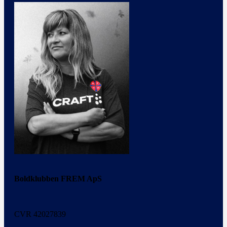
Boldklubben FREM ApS
CVR 42027839