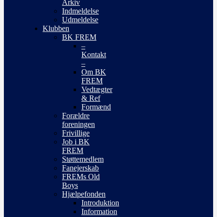
Arkiv
Indmeldelse
Udmeldelse
Klubben
BK FREM
–
Kontakt
–
Om BK
FREM
Vedtægter
& Ref
Formænd
Forældre
foreningen
Frivillige
Job i BK
FREM
Støttemedlem
Fanejerskab
FREMs Old
Boys
Hjælpefonden
Introduktion
Information