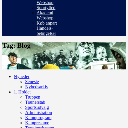
Webshop
Sportyfied
Akademi
Webshop
Køb anpart
Handels-
betingelser
Tag: Blog
Nyheder
Seneste
Nyhedsarkiv
1. Holdet
Truppen
Trænerstab
Sportsudvalg
Administration
Kampprogram
Kampresume
Træningskampe