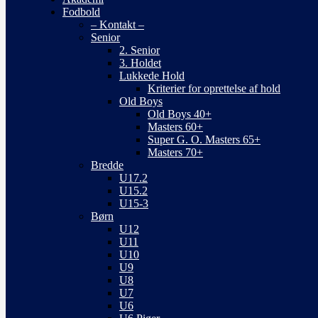
Fodbold
– Kontakt –
Senior
2. Senior
3. Holdet
Lukkede Hold
Kriterier for oprettelse af hold
Old Boys
Old Boys 40+
Masters 60+
Super G. O. Masters 65+
Masters 70+
Bredde
U17.2
U15.2
U15-3
Børn
U12
U11
U10
U9
U8
U7
U6