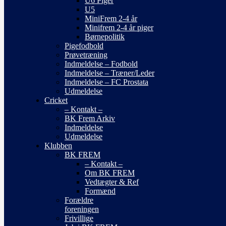
U6 Piger
U5
MiniFrem 2-4 år
Minifrem 2-4 år piger
Børnepolitik
Pigefodbold
Prøvetræning
Indmeldelse – Fodbold
Indmeldelse – Træner/Leder
Indmeldelse – FC Prostata
Udmeldelse
Cricket
– Kontakt –
BK Frem Arkiv
Indmeldelse
Udmeldelse
Klubben
BK FREM
– Kontakt –
Om BK FREM
Vedtægter & Ref
Formænd
Forældre
foreningen
Frivillige