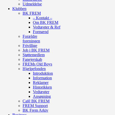
Udmeldelse
Klubben
BK FREM
– Kontakt –
Om BK FREM
Vedtægter & Ref
Formænd
Forældre
foreningen
Frivillige
Job i BK FREM
Støttemedlem
Fanejerskab
FREMs Old Boys
Hjælpefonden
Introduktion
Information
Reklamer
Historikken
Vedtægter
Ansøgning
Café BK FREM
FREM Support
BK Frem Arkiv
Business