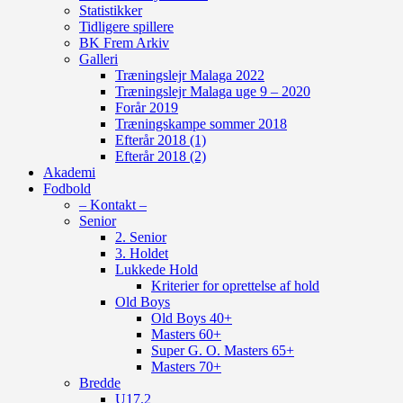
Statistikker
Tidligere spillere
BK Frem Arkiv
Galleri
Træningslejr Malaga 2022
Træningslejr Malaga uge 9 – 2020
Forår 2019
Træningskampe sommer 2018
Efterår 2018 (1)
Efterår 2018 (2)
Akademi
Fodbold
– Kontakt –
Senior
2. Senior
3. Holdet
Lukkede Hold
Kriterier for oprettelse af hold
Old Boys
Old Boys 40+
Masters 60+
Super G. O. Masters 65+
Masters 70+
Bredde
U17.2