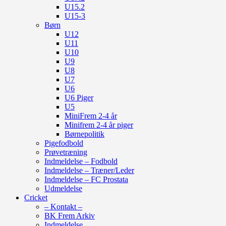
U15.2
U15-3
Børn
U12
U11
U10
U9
U8
U7
U6
U6 Piger
U5
MiniFrem 2-4 år
Minifrem 2-4 år piger
Børnepolitik
Pigefodbold
Prøvetræning
Indmeldelse – Fodbold
Indmeldelse – Træner/Leder
Indmeldelse – FC Prostata
Udmeldelse
Cricket
– Kontakt –
BK Frem Arkiv
Indmeldelse