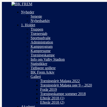
Nyheder
Seneste
Nyhedsarkiv
1. Holdet
Truppen
Trænerstab
Sportsudvalg
Administration
Kampprogram
Kampresume
Træningskampe
Info om Valby Stadion
Statistikker
Tidligere spillere
BK Frem Arkiv
Galleri
Træningslejr Malaga 2022
Træningslejr Malaga uge 9 – 2020
Forår 2019
Træningskampe sommer 2018
Efterår 2018 (1)
Efterår 2018 (2)
Akademi