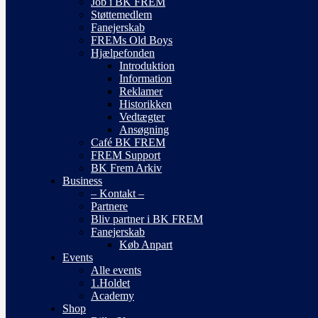
Job i BK FREM
Støttemedlem
Fanejerskab
FREMs Old Boys
Hjælpefonden
Introduktion
Information
Reklamer
Historikken
Vedtægter
Ansøgning
Café BK FREM
FREM Support
BK Frem Arkiv
Business
– Kontakt –
Partnere
Bliv partner i BK FREM
Fanejerskab
Køb Anpart
Events
Alle events
1.Holdet
Academy
Shop