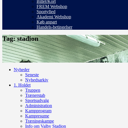
Billet/Kort
FREM Webshop
Sportyfied
Akademi Webshop
Køb anpart
Handels-betingelser
Tag: stadion
Nyheder
Seneste
Nyhedsarkiv
1. Holdet
Truppen
Trænerstab
Sportsudvalg
Administration
Kampprogram
Kampresume
Træningskampe
Info om Valby Stadion