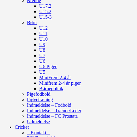
Bredde
U17.2
U15.2
U15-3
Børn
U12
U11
U10
U9
U8
U7
U6
U6 Piger
U5
MiniFrem 2-4 år
Minifrem 2-4 år piger
Børnepolitik
Pigefodbold
Prøvetræning
Indmeldelse – Fodbold
Indmeldelse – Træner/Leder
Indmeldelse – FC Prostata
Udmeldelse
Cricket
– Kontakt –