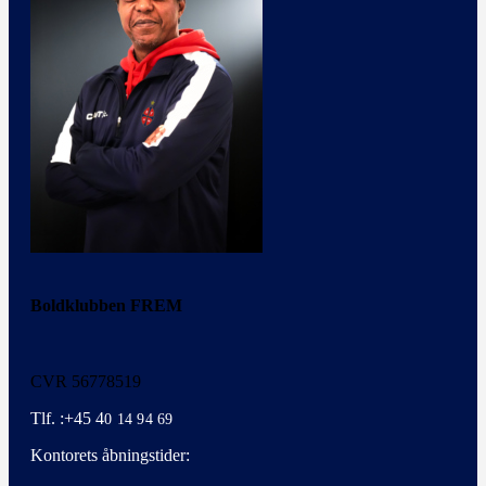
Boldklubben FREM
CVR 56778519
Tlf. :+45 4
0 14 94 69
Kontorets åbningstider: