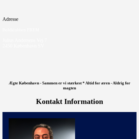
Adresse
Boldklubben FREM
Julius Andersens Vej 7
2450 København SV
Ægte København - Sammen er vi stærkest * Altid for æren - Aldrig for
magten
Kontakt Information