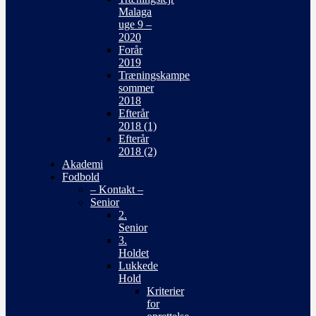
Malaga
uge 9 –
2020
Forår
2019
Træningskampe
sommer
2018
Efterår
2018 (1)
Efterår
2018 (2)
Akademi
Fodbold
– Kontakt –
Senior
2.
Senior
3.
Holdet
Lukkede
Hold
Kriterier
for