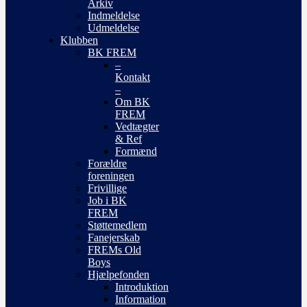
Arkiv
Indmeldelse
Udmeldelse
Klubben
BK FREM
–
Kontakt
–
Om BK
FREM
Vedtægter
& Ref
Formænd
Forældre
foreningen
Frivillige
Job i BK
FREM
Støttemedlem
Fanejerskab
FREMs Old
Boys
Hjælpefonden
Introduktion
Information