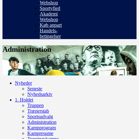
Webshop
Sportyfied
Akademi
Webshop
Køb anpart
Handels-
betingelser
Administration
Nyheder
Seneste
Nyhedsarkiv
1. Holdet
Truppen
Trænerstab
Sportsudvalg
Administration
Kampprogram
Kampresume
Træningskampe