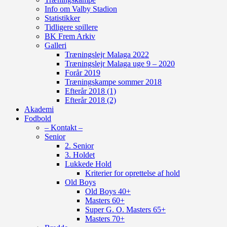
Info om Valby Stadion
Statistikker
Tidligere spillere
BK Frem Arkiv
Galleri
Træningslejr Malaga 2022
Træningslejr Malaga uge 9 – 2020
Forår 2019
Træningskampe sommer 2018
Efterår 2018 (1)
Efterår 2018 (2)
Akademi
Fodbold
– Kontakt –
Senior
2. Senior
3. Holdet
Lukkede Hold
Kriterier for oprettelse af hold
Old Boys
Old Boys 40+
Masters 60+
Super G. O. Masters 65+
Masters 70+