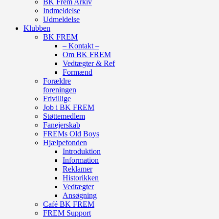
BK Frem Arkiv
Indmeldelse
Udmeldelse
Klubben
BK FREM
– Kontakt –
Om BK FREM
Vedtægter & Ref
Formænd
Forældre
foreningen
Frivillige
Job i BK FREM
Støttemedlem
Fanejerskab
FREMs Old Boys
Hjælpefonden
Introduktion
Information
Reklamer
Historikken
Vedtægter
Ansøgning
Café BK FREM
FREM Support