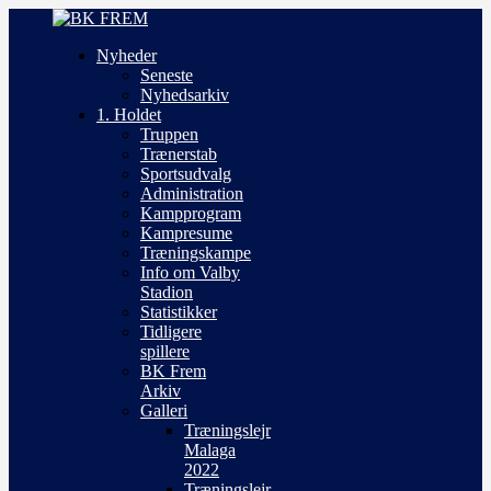
Nyheder
Seneste
Nyhedsarkiv
1. Holdet
Truppen
Trænerstab
Sportsudvalg
Administration
Kampprogram
Kampresume
Træningskampe
Info om Valby
Stadion
Statistikker
Tidligere
spillere
BK Frem
Arkiv
Galleri
Træningslejr
Malaga
2022
Træningslejr