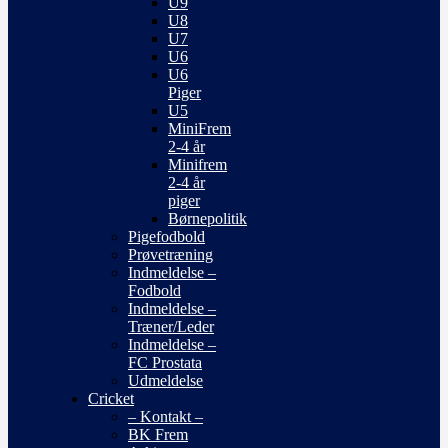
U9
U8
U7
U6
U6
Piger
U5
MiniFrem
2-4 år
Minifrem
2-4 år
piger
Børnepolitik
Pigefodbold
Prøvetræning
Indmeldelse –
Fodbold
Indmeldelse –
Træner/Leder
Indmeldelse –
FC Prostata
Udmeldelse
Cricket
– Kontakt –
BK Frem