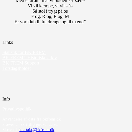
Med et drøn i mål vi bolden ka’ sætte
Vi vil kæmpe, vi vil slås
Så stol i trygt på os
F og, R og, E og, M
Er vor klub li’ fra drenge og til mænd”
Links
Statistik for BK FREM
BK FREM’s Historiske arkiv
BK FREM Support
Torsdagsholdet
Info
Privatlivspolitik
Anvendelse af data fra bkfrem.dk
kræver en skriftlig godkendelse.
Skriv til
kontakt@bkfrem.dk