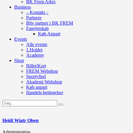
BK Frem Arkiv
Business
– Kontakt –
Partnere
Bliv partner i BK FREM
Fanejerskab
Køb Anpart
Events
Alle events
1.Holdet
Academy
Shop
Billet/Kort
FREM Webshop
Sportyfied
Akademi Webshop
Køb anpart
Handels-betingelser
Heidi Wiatr Olsen
Administration