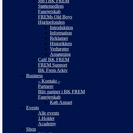
Job i BK FREM
Støttemedlem
Fanejerskab
FREMs Old Boys
Hjælpefonden
Introduktion
Information
Reklamer
Historikken
Vedtægter
Ansøgning
Café BK FREM
FREM Support
BK Frem Arkiv
Business
– Kontakt –
Partnere
Bliv partner i BK FREM
Fanejerskab
Køb Anpart
Events
Alle events
1.Holdet
Academy
Shop