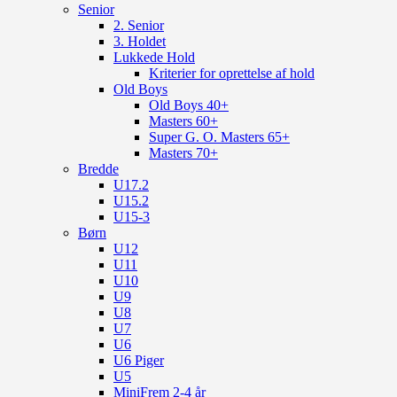
Senior
2. Senior
3. Holdet
Lukkede Hold
Kriterier for oprettelse af hold
Old Boys
Old Boys 40+
Masters 60+
Super G. O. Masters 65+
Masters 70+
Bredde
U17.2
U15.2
U15-3
Børn
U12
U11
U10
U9
U8
U7
U6
U6 Piger
U5
MiniFrem 2-4 år