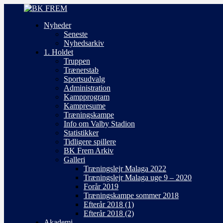
Nyheder
Seneste
Nyhedsarkiv
1. Holdet
Truppen
Trænerstab
Sportsudvalg
Administration
Kampprogram
Kampresume
Træningskampe
Info om Valby Stadion
Statistikker
Tidligere spillere
BK Frem Arkiv
Galleri
Træningslejr Malaga 2022
Træningslejr Malaga uge 9 – 2020
Forår 2019
Træningskampe sommer 2018
Efterår 2018 (1)
Efterår 2018 (2)
Akademi