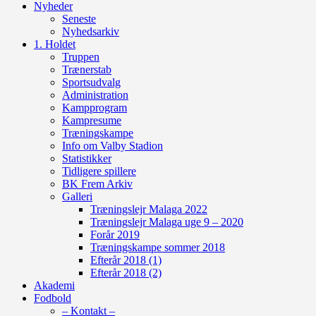
Nyheder
Seneste
Nyhedsarkiv
1. Holdet
Truppen
Trænerstab
Sportsudvalg
Administration
Kampprogram
Kampresume
Træningskampe
Info om Valby Stadion
Statistikker
Tidligere spillere
BK Frem Arkiv
Galleri
Træningslejr Malaga 2022
Træningslejr Malaga uge 9 – 2020
Forår 2019
Træningskampe sommer 2018
Efterår 2018 (1)
Efterår 2018 (2)
Akademi
Fodbold
– Kontakt –