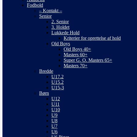
Fodbold
– Kontakt –
Senior
2. Senior
3. Holdet
Lukkede Hold
Kriterier for oprettelse af hold
Old Boys
Old Boys 40+
Masters 60+
Super G. O. Masters 65+
Masters 70+
Bredde
U17.2
U15.2
U15-3
Børn
U12
U11
U10
U9
U8
U7
U6