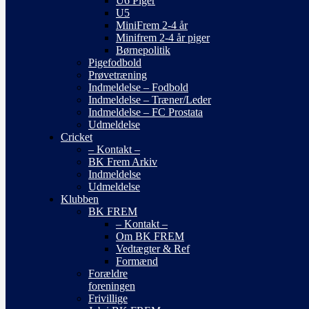
U6 Piger
U5
MiniFrem 2-4 år
Minifrem 2-4 år piger
Børnepolitik
Pigefodbold
Prøvetræning
Indmeldelse – Fodbold
Indmeldelse – Træner/Leder
Indmeldelse – FC Prostata
Udmeldelse
Cricket
– Kontakt –
BK Frem Arkiv
Indmeldelse
Udmeldelse
Klubben
BK FREM
– Kontakt –
Om BK FREM
Vedtægter & Ref
Formænd
Forældre
foreningen
Frivillige